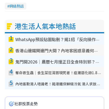
網絡熱話
港生活人氣本地熱話
1
WhatsApp預設貼圖點刪？揭1招「反向操作」還原簡潔介面 附3步實測教學
2
香港山邊鐵閘邊門大開？內地客困惑意義何在！網民神回覆：呢種叫法理性防禦
3
鬼門開2026｜農曆七月撞正日全食特別邪？專家警告切忌做一事！揭4大禁忌+2招保平安
4
奪命寄生蟲｜食生菜狂瀉首現死者！疫潮惡化錄1.8萬宗病例 揭洗菜3大謬誤
5
內地客歎港人唔識老！揭港鐵保鮮級冷氣 港人求放過：咪投訴