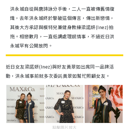
洪永城自從與唐詩詠分手後，二人一直被傳舊情復
熾，去年洪永城終於撃破這個傳言，傳出新戀情，
其後大方承認與模特兒兼健身教練梁諾妍(Inez)拍
拖。相戀數月，一直低調處理感情事，不過近日洪
永城罕有公開放閃。
近日女友梁諾妍(Inez)與好友黃翠如出席同一品牌活
動，洪永城事前就多次委託黃翠如幫忙照顧女友。
點擊圖片放大