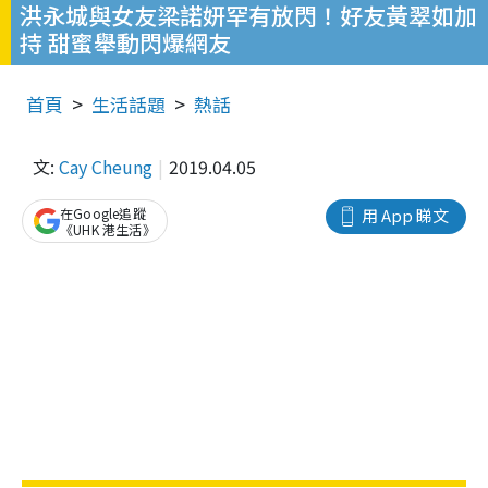
洪永城與女友梁諾妍罕有放閃！好友黃翠如加
持 甜蜜舉動閃爆網友
首頁
生活話題
熱話
文:
Cay Cheung
2019.04.05
在Google追蹤
用 App 睇文
《UHK 港生活》