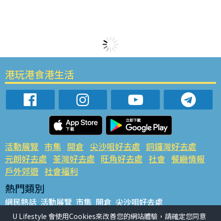
港玩港食港生活
活動展覽
市集
開倉
尖沙咀好去處
銅鑼灣好去處
元朗好去處
荃灣好去處
旺角好去處
社會
餐廳情報
戶外郊遊
社會福利
熱門類別
網民熱話
活動展覽
市集
開倉
尖沙咀好去處
銅鑼灣好去處
元朗好去處
荃灣好去處
旺角好去處
社會
U Lifestyle 會使用Cookies來改善您的網站體驗，請確定您同意