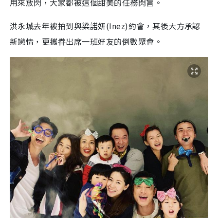
用來放閃，大家都被這個甜美的任務閃盲。
洪永城去年被拍到與梁諾妍(Inez)約會，其後大方承認
新戀情，更攜眷出席一班好友的倒數聚會。