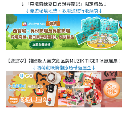
↓「森境奇緣夏日異想尋龍記」限定精品↓
↓漫遊秘境地墊、多用途旅行收納袋↓
【送您🐯】韓國超人氣文創品牌MUZIK TIGER 冰感風扇！
↓將萌虎嘅慵懶療癒帶返屋企↓