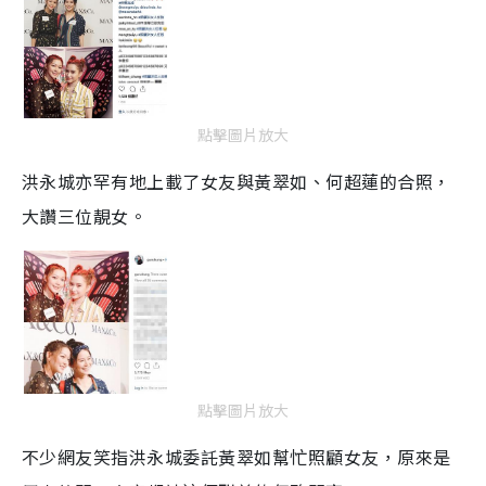
點擊圖片放大
洪永城亦罕有地上載了女友與黃翠如、何超蓮的合照，
大讚三位靚女。
點擊圖片放大
不少網友笑指洪永城委託黃翠如幫忙照顧女友，原來是