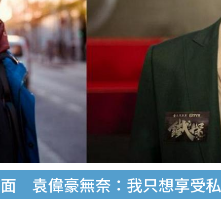
黑面 袁偉豪無奈：我只想享受