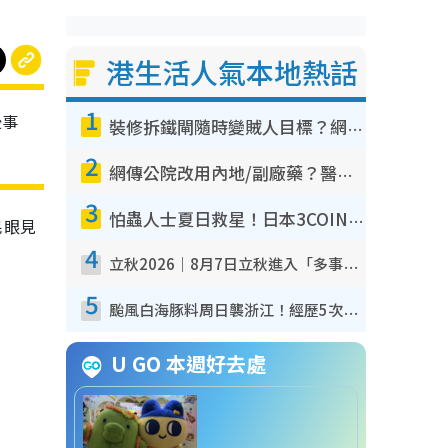
港生活人氣本地熱話
1
後事
裝修拆鐵閘隨時變賊人目標？網民揭2大關鍵用途：裝新式等於白裝？附新舊鐵閘分別
2
網傳公院改用內地/副廠藥？醫生拆解正副廠分別 揭4類人換藥隨時出事
3
怕蟲人士夏日救星！日本3COINS爆紅驅蟲神器$45起 1招「全程免觸碰」輕鬆搞定小強
民眼見
4
立秋2026｜8月7日立秋進入「多事之秋」 3件事唔做得！專家教6招開運 清枱頭／銀包納氣接好運
5
颱風白海豚料周日襲浙江！經歷5次「眼牆置換」極罕見 成登陸內地最長途颱風
U GO 本週好去處