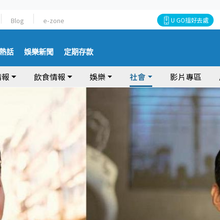
Blog
e-zone
U GO搵好去處
熱話
娛樂新聞
定期存款
情報
飲食情報
娛樂
社會
影片專區