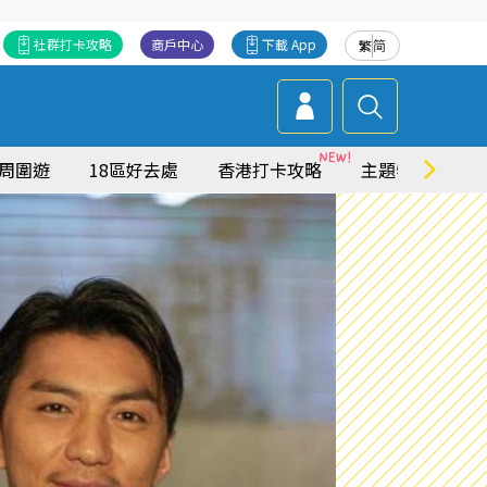
社群打卡攻略
商戶中心
下載 App
繁
简
周圍遊
18區好去處
香港打卡攻略
主題特集