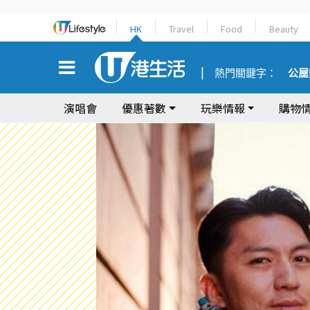
HK
Travel
Food
Beauty
熱門關鍵字：
公屋
演唱會
優惠著數
玩樂情報
購物