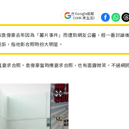
在Google追蹤
《UHK 港生活》
似袁偉豪去年因為「薯片事件」而遭到網友公審，經一番討論
投訴，指他影合照時扮大明星。
且要求合照。袁偉豪當時應要求合照，也有面露微笑。不過網