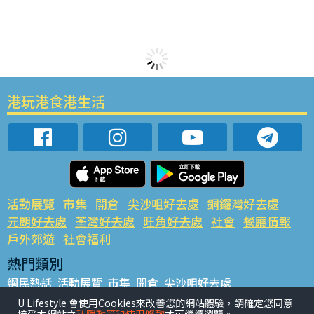
港玩港食港生活
活動展覽
市集
開倉
尖沙咀好去處
銅鑼灣好去處
元朗好去處
荃灣好去處
旺角好去處
社會
餐廳情報
戶外郊遊
社會福利
熱門類別
網民熱話
活動展覽
市集
開倉
尖沙咀好去處
銅鑼灣好去處
元朗好去處
荃灣好去處
旺角好去處
社會
U Lifestyle 會使用Cookies來改善您的網站體驗，請確定您同意