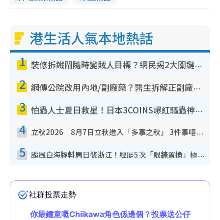
港生活人氣本地熱話
1
裝修拆鐵閘隨時變賊人目標？網民揭2大關鍵用途：裝新式等於白裝？附新舊鐵閘分別
2
網傳公院改用內地/副廠藥？醫生拆解正副廠分別 揭4類人換藥隨時出事
3
怕蟲人士夏日救星！日本3COINS爆紅驅蟲神器$45起 1招「全程免觸碰」輕鬆搞定小強
4
立秋2026｜8月7日立秋進入「多事之秋」 3件事唔做得！專家教6招開運 清枱頭／銀包納氣接好運
5
颱風白海豚料周日襲浙江！經歷5次「眼牆置換」極罕見 成登陸內地最長途颱風