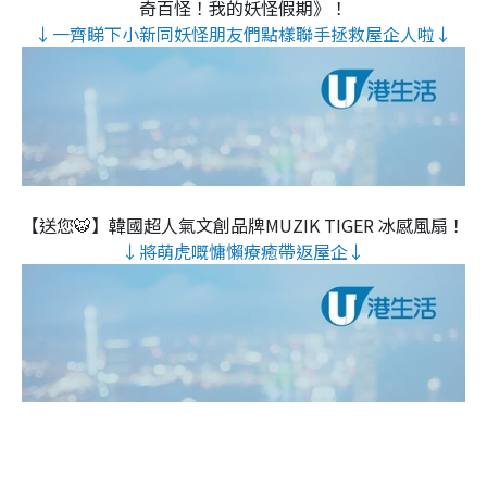
奇百怪！我的妖怪假期》！
↓一齊睇下小新同妖怪朋友們點樣聯手拯救屋企人啦↓
【送您🐯】韓國超人氣文創品牌MUZIK TIGER 冰感風扇！
↓將萌虎嘅慵懶療癒帶返屋企↓