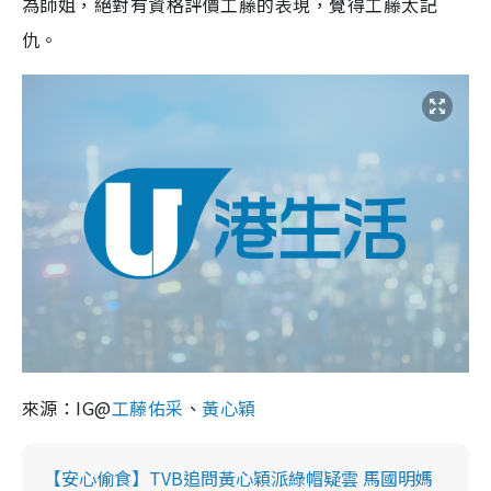
為師姐，絕對有資格評價工藤的表現，覺得工藤太記
仇。
來源：IG@
工藤佑采
、
黃心穎
【安心偷食】TVB追問黃心穎派綠帽疑雲 馬國明媽