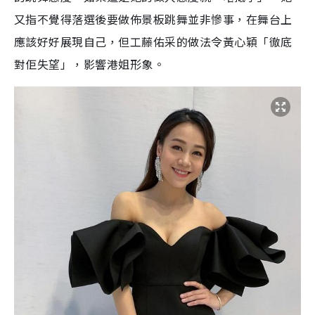
又指不覺得落選後要做佈景板跳舞並非慘事，在舞台上
應該好好展現自己，但工藤佑采的做法令黃心穎「徹底
對佢失望」，影響港姐形象。