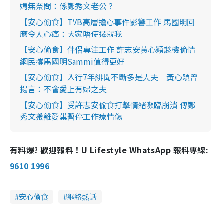
媽無奈問：係鄭秀文老公？
【安心偷食】TVB高層擔心事件影響工作 馬國明回
應令人心痛：大家唔使遷就我
【安心偷食】伴侶專注工作 許志安黃心穎趁機偷情
網民撐馬國明Sammi值得更好
【安心偷食】入行7年緋聞不斷多是人夫 黃心穎曾
揚言：不會愛上有婦之夫
【安心偷食】受許志安偷食打擊情緒瀕臨崩潰 傳鄭
秀文搬離愛巢暫停工作療情傷
有料爆? 歡迎報料！U Lifestyle WhatsApp 報料專線:
9610 1996
安心偷食
網絡熱話