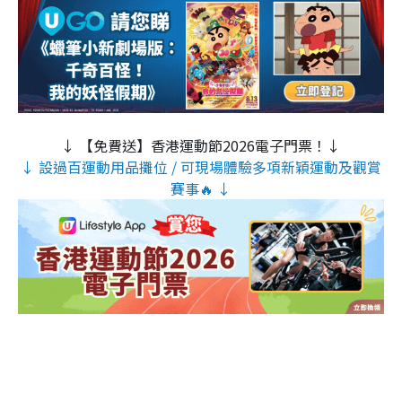
↓ 【免費送】香港運動節2026電子門票！↓
↓ 設過百運動用品攤位 / 可現場體驗多項新穎運動及觀賞
賽事🔥 ↓