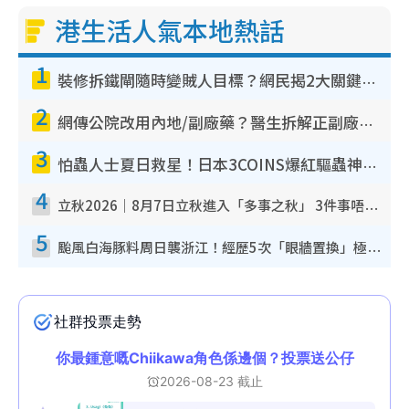
港生活人氣本地熱話
1
裝修拆鐵閘隨時變賊人目標？網民揭2大關鍵用途：裝新式等於白裝？附新舊鐵閘分別
2
網傳公院改用內地/副廠藥？醫生拆解正副廠分別 揭4類人換藥隨時出事
3
怕蟲人士夏日救星！日本3COINS爆紅驅蟲神器$45起 1招「全程免觸碰」輕鬆搞定小強
4
立秋2026｜8月7日立秋進入「多事之秋」 3件事唔做得！專家教6招開運 清枱頭／銀包納氣接好運
5
颱風白海豚料周日襲浙江！經歷5次「眼牆置換」極罕見 成登陸內地最長途颱風