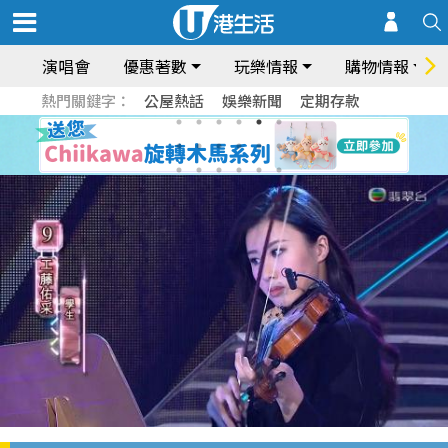
演唱會
優惠著數
玩樂情報
購物情報
熱門關鍵字：
公屋熱話
娛樂新聞
定期存款