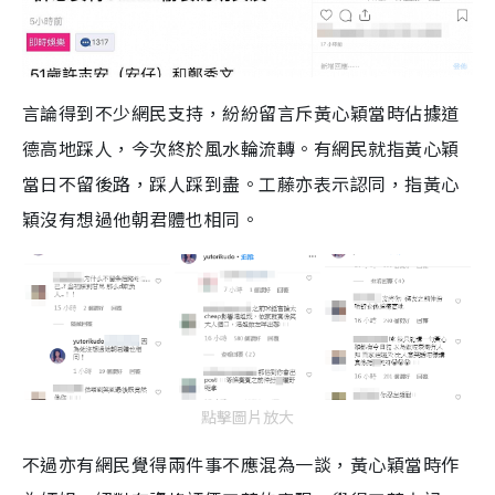
言論得到不少網民支持，紛紛留言斥黃心穎當時佔據道
德高地踩人，今次終於風水輪流轉。有網民就指黃心穎
當日不留後路，踩人踩到盡。工藤亦表示認同，指黃心
穎沒有想過他朝君體也相同。
點擊圖片放大
不過亦有網民覺得兩件事不應混為一談，黃心穎當時作