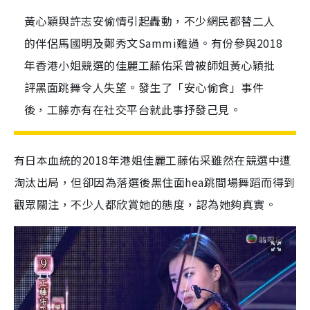
黃心穎與許志安偷情引起轟動，不少網民都替二人
的伴侶馬國明及鄭秀文Sammi難過。有份參與2018
年香港小姐競選的佳麗工藤佑采曾被師姐黃心穎批
評黑面跳舞令人失望。發生了「安心偷食」事件
後，工藤亦有在社交平台就此事抒發己見。
有日本血統的2018年港姐佳麗工藤佑采雖然在競選中遭
淘汰出局，但卻因為落選後黑住面hea跳間場舞蹈而得到
觀眾關注，不少人都欣賞她的態度，認為她夠真實。