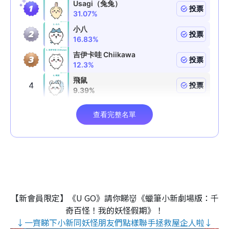
【新會員限定】《U GO》請你睇👹《蠟筆小新劇場版：千
奇百怪！我的妖怪假期》！
↓一齊睇下小新同妖怪朋友們點樣聯手拯救屋企人啦↓