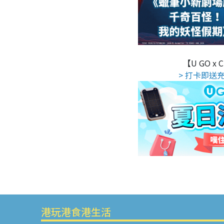
【U GO x
> 打卡即送充
港玩港食港生活