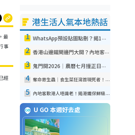
港生活人氣本地熱話
1
。最
WhatsApp預設貼圖點刪？揭1招「反向操作」還原簡潔介面 附3步實測教學
行事
2
香港山邊鐵閘邊門大開？內地客困惑意義何在！網民神回覆：呢種叫法理性防禦
3
鬼門開2026｜農曆七月撞正日全食特別邪？專家警告切忌做一事！揭4大禁忌+2招保平安
4
已經
奪命寄生蟲｜食生菜狂瀉首現死者！疫潮惡化錄1.8萬宗病例 揭洗菜3大謬誤
5
內地客歎港人唔識老！揭港鐵保鮮級冷氣 港人求放過：咪投訴
U GO 本週好去處