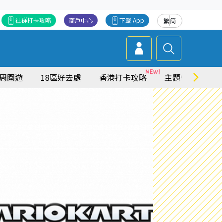
社群打卡攻略
商戶中心
下載 App
繁
简
周圍遊
18區好去處
香港打卡攻略
主題特集