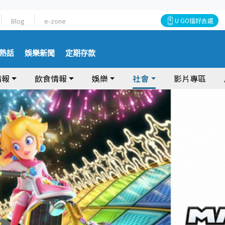
Blog
e-zone
U GO搵好去處
熱話
娛樂新聞
定期存款
情報
飲食情報
娛樂
社會
影片專區