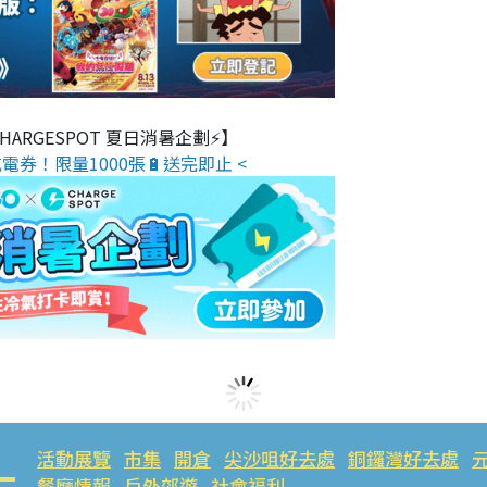
 CHARGESPOT 夏日消暑企劃⚡】
電券！限量1000張🔋送完即止 <
活動展覽
市集
開倉
尖沙咀好去處
銅鑼灣好去處
餐廳情報
戶外郊遊
社會福利