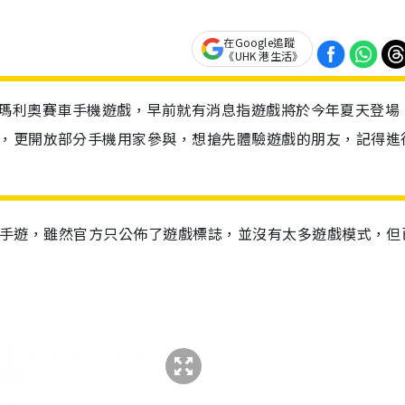
在Google追蹤
《UHK 港生活》
Tour》瑪利奧賽車手機遊戲，早前就有消息指遊戲將於今年夏天登場
測，更開放部分手機用家參與，想搶先體驗遊戲的朋友，記得進
手
遊
，雖然官方只
公佈
了
遊戲標
誌
，並沒有太多
遊戲模
式
，但