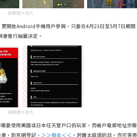
點擊圖片放大
更開放Android手機用戶參與，只要在4月23日至5月7日期
方將會進行抽籤決定。
點擊圖片放大
外，亦需要使用美國或日本任天堂戶口的玩家，而帳戶電郵地址亦
機會，到官網登記，
＞＞按此＜＜
。若嫌太麻煩的話，亦可等