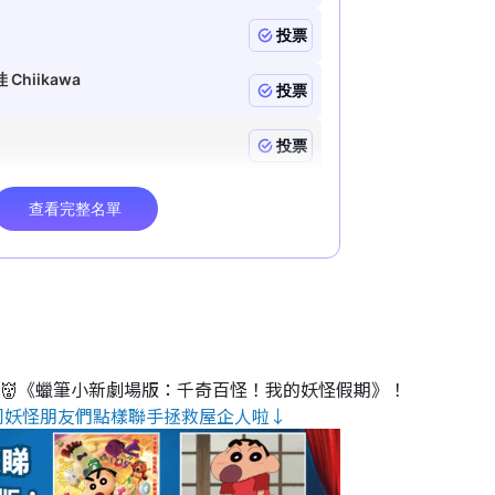
睇👹《蠟筆小新劇場版：千奇百怪！我的妖怪假期》！
同妖怪朋友們點樣聯手拯救屋企人啦↓