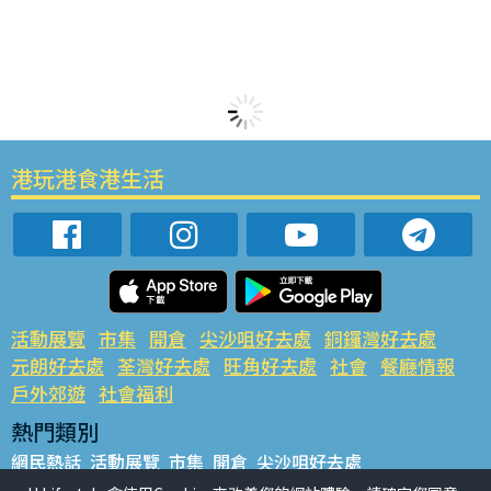
港玩港食港生活
活動展覽
市集
開倉
尖沙咀好去處
銅鑼灣好去處
元朗好去處
荃灣好去處
旺角好去處
社會
餐廳情報
戶外郊遊
社會福利
熱門類別
網民熱話
活動展覽
市集
開倉
尖沙咀好去處
銅鑼灣好去處
元朗好去處
荃灣好去處
旺角好去處
社會