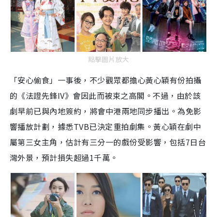
點擊圖片放大
「安心偷食」一事後，不少觀眾都擔心黃心穎有份拍攝
的《法證先鋒
IV
》會因此而被束之高閣。不過，由於該
劇早前已與內地簽約，將會中港兩地同步播出。為免影
響播放計劃，據悉
TVB
已決定重拍劇集。黃心穎在劇中
屬第三女主角，估計有三分一的戲份受影響，包括
7
日台
灣外景，預計損失超過
1
千萬。