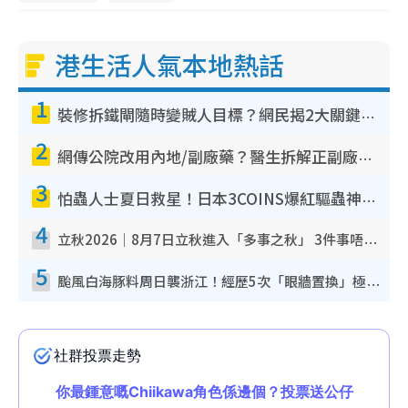
港生活人氣本地熱話
1
裝修拆鐵閘隨時變賊人目標？網民揭2大關鍵用途：裝新式等於白裝？附新舊鐵閘分別
2
網傳公院改用內地/副廠藥？醫生拆解正副廠分別 揭4類人換藥隨時出事
3
怕蟲人士夏日救星！日本3COINS爆紅驅蟲神器$45起 1招「全程免觸碰」輕鬆搞定小強
4
立秋2026｜8月7日立秋進入「多事之秋」 3件事唔做得！專家教6招開運 清枱頭／銀包納氣接好運
5
颱風白海豚料周日襲浙江！經歷5次「眼牆置換」極罕見 成登陸內地最長途颱風