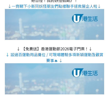
奇百怪！我的妖怪假期》！
↓一齊睇下小新同妖怪朋友們點樣聯手拯救屋企人啦↓
↓ 【免費送】香港運動節2026電子門票！↓
↓ 設過百運動用品攤位 / 可現場體驗多項新穎運動及觀賞
賽事🔥 ↓