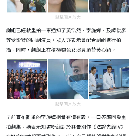
點擊圖片放大
劇組已經就重拍一事通知了黃浩然、李施嬅、及譚俊彥
等受影響的同劇演員，眾人亦表示會配合劇組進行拍
攝。同時，劇組正在積極物色女演員頂替黃心穎。
點擊圖片放大
早前宣布離巢的李施嬅相當有情有義，一口答應回巢重
拍劇集。她表示知道粉絲對於其告別作《法證先鋒
IV
》