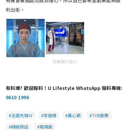
有機會被抽起而感到傷心，所以自己都希望劇集能夠順
利出街。
點擊圖片放大
有料爆? 歡迎報料！U Lifestyle WhatsApp 報料專線:
9610 1996
法證先鋒IV
李施嬅
黃心穎
TVB劇集
網絡熱話
電視劇