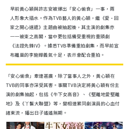
早前黃心穎與許志安被爆出「安心偷食」一事，兩
人形象大插水。作為TVB藝人的黃心穎，繼《愛·回
家之開心速遞》主題曲被抽起後，其主演的劇集亦
一一被束之高閣，當中更包括備受重視的重頭劇
《法證先鋒IV》。據悉TVB準備重拍劇集，而早前宣
布離巢的李施嬅義氣十足，表示會配合重拍。
「安心偷食」牽連甚廣，除了當事人之外，黃心穎在
TVB
的同事亦深受其害。事關
TVB
決定將黃心穎有份主
演的劇集抽起，包括《牛下女高音》、《堅離地愛堅離
地》及《丫鬟大聯盟》等，變相連累同劇演員的心血付
諸東流，播出日子遙遙無期。