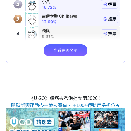
《U GO》請您去香港運動節2026！
體驗新興運動💦＋競技賽事💪＋100+運動用品攤位🔥