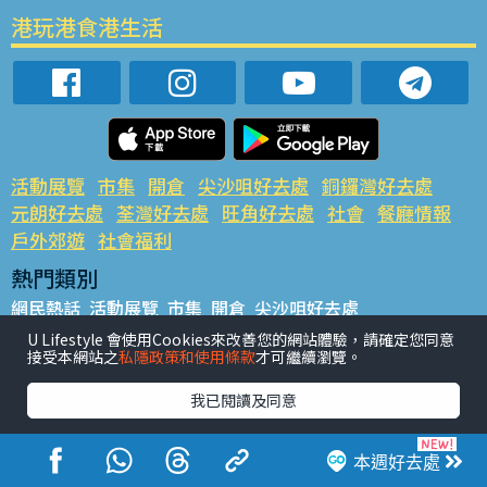
港玩港食港生活
活動展覽
市集
開倉
尖沙咀好去處
銅鑼灣好去處
元朗好去處
荃灣好去處
旺角好去處
社會
餐廳情報
戶外郊遊
社會福利
熱門類別
網民熱話
活動展覽
市集
開倉
尖沙咀好去處
銅鑼灣好去處
元朗好去處
荃灣好去處
旺角好去處
社會
U Lifestyle 會使用Cookies來改善您的網站體驗，請確定您同意
接受本網站之
私隱政策和使用條款
才可繼續瀏覽。
餐廳情報
戶外郊遊
熱門標籤
我已閱讀及同意
#UGO搵好去處
#人氣活動推介
#美食社群熱話
#親子玩樂好去處
#ULifestyle應用程式
#限時搶
本週好去處
#UJetso禮物放送
#ULifestyle商戶中心
#著數
#網絡熱話