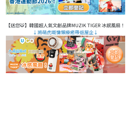
【送您🐯】韓國超人氣文創品牌MUZIK TIGER 冰感風扇！
↓將萌虎嘅慵懶療癒帶返屋企↓