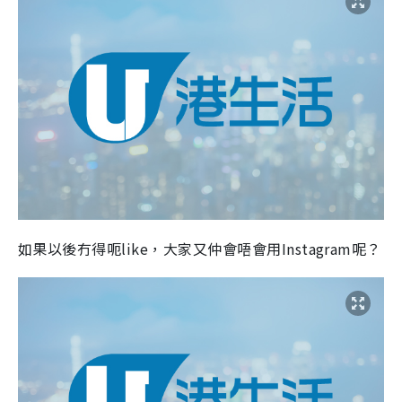
如果以後冇得呃like，大家又仲會唔會用Instagram呢？