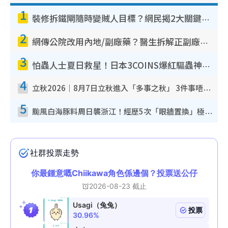
1
裝修拆鐵閘隨時變賊人目標？網民揭2大關鍵用途：裝新式等於白裝？附新舊鐵閘分別
2
網傳公院改用內地/副廠藥？醫生拆解正副廠分別 揭4類人換藥隨時出事
3
怕蟲人士夏日救星！日本3COINS爆紅驅蟲神器$45起 1招「全程免觸碰」輕鬆搞定小強
4
立秋2026｜8月7日立秋進入「多事之秋」 3件事唔做得！專家教6招開運 清枱頭／銀包納氣接好運
5
颱風白海豚料周日襲浙江！經歷5次「眼牆置換」極罕見 成登陸內地最長途颱風