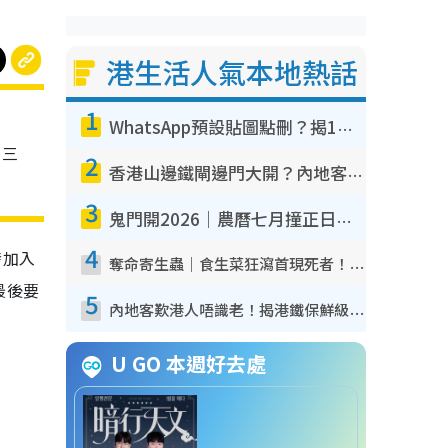
港生活人氣本地熱話
1
WhatsApp預設貼圖點刪？揭1招「反向操作」還原簡潔介面 附3步實測教學
、三
2
香港山邊鐵閘邊門大開？內地客困惑意義何在！網民神回覆：呢種叫法理性防禦
3
鬼門開2026｜農曆七月撞正日全食特別邪？專家警告切忌做一事！揭4大禁忌+2招保平安
4
發加入
奪命寄生蟲｜食生菜狂瀉首現死者！疫潮惡化錄1.8萬宗病例 揭洗菜3大謬誤
，最後要
5
內地客歎港人唔識老！揭港鐵保鮮級冷氣 港人求放過：咪投訴
U GO 本週好去處