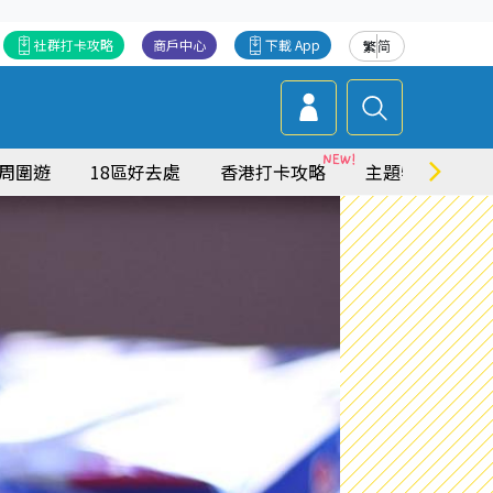
社群打卡攻略
商戶中心
下載 App
繁
简
周圍遊
18區好去處
香港打卡攻略
主題特集