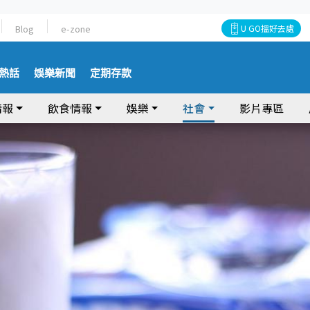
Blog
e-zone
U GO搵好去處
熱話
娛樂新聞
定期存款
情報
飲食情報
娛樂
社會
影片專區