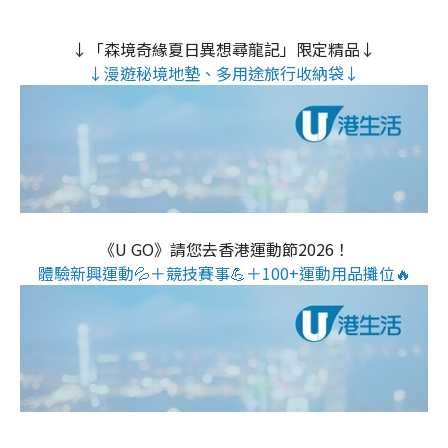
↓「森境奇緣夏日異想尋龍記」限定精品↓
↓漫遊秘境地墊、多用途旅行收納袋↓
《U GO》請您去香港運動節2026！
體驗新興運動💦＋競技賽事💪＋100+運動用品攤位🔥