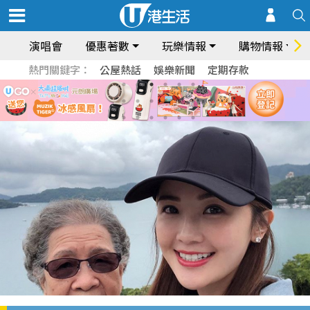
演唱會
優惠著數
玩樂情報
購物情報
熱門關鍵字：
公屋熱話
娛樂新聞
定期存款