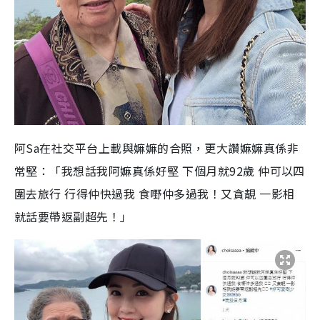
阿Sa在社交平台上載與嫲嫲的合照，更大讚嫲嫲真係非
常堅：「我想話我阿嫲真係好堅 下個月就92歲 仲可以四
圍去旅行 行得仲快過我 食嘢仲多過我！又貪靚 一影相
就話要帶返副超先！」