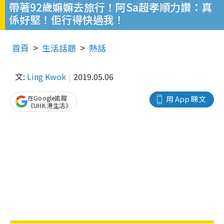
帶著92歲嫲嫲去旅行！阿Sa超孝順力讚：真
係好堅！佢行得快過我！
首頁
生活話題
熱話
文:
Ling Kwok
2019.05.06
在Google追蹤
用 App 睇文
《UHK 港生活》