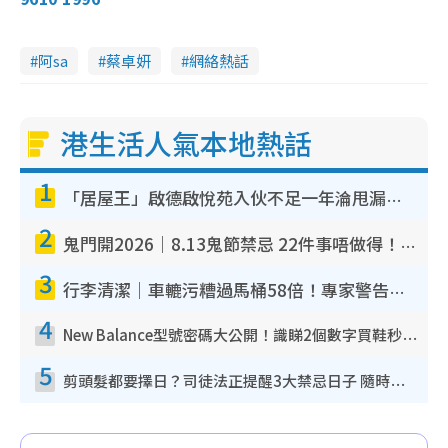
阿sa
蔡卓妍
網絡熱話
港生活人氣本地熱話
1
「居屋王」啟德啟悅苑入伙不足一年淪甩漏之王！插頭噴火花致大停電 多戶業主全屋家電報銷
2
鬼門開2026｜8.13鬼節禁忌 22件事唔做得！燒肉、刺身要少食？半夜勿吹口哨/打呢個電話
3
行李清潔｜車轆污糟過馬桶58倍！專家警告忌用酒精抹 教1招免污手除菌
4
New Balance型號密碼大公開！識睇2個數字買鞋秒知功能免中伏 附5大熱門鞋款
5
剪頭髮都要擇日？司徒法正提醒3大禁忌日子 隨時剪走財運！呢日剪髮恐「剪壽命」？