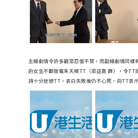
主線劇情令許多觀眾忍俊不禁，而副線劇情同樣
的女生不斷致電朱天梯
TT
（梁証嘉 飾），令
TT
詩十分迷戀
TT
，表白失敗後仍不心死，向
TT
表