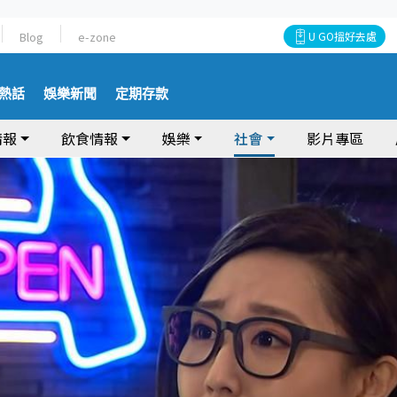
Blog
e-zone
U GO搵好去處
熱話
娛樂新聞
定期存款
情報
飲食情報
娛樂
社會
影片專區