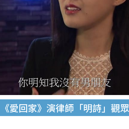
入《愛回家》演律師「明詩」觀