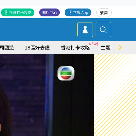
社群打卡攻略
商戶中心
下載 App
繁
简
周圍遊
18區好去處
香港打卡攻略
主題特集