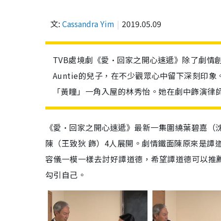
文:
Cassandra Yim
2019.05.09
TVB處境劇《愛•回家之開心速遞》除了劇情
Auntie的兒子，在不少觀眾心中留下深刻
「黃瞳」一角入屋的林秀怡。她在劇中飾演律師
《愛·回家之開心速遞》最新一集圍繞葉碧嘉（沈
陳（王致狄 飾）4人展開。劇情鐵面陳原來是譚
容儀一模一樣去討好譚道德，希望譚道德可以推
勾引自己。