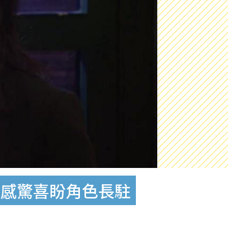
眾感驚喜盼角色長駐