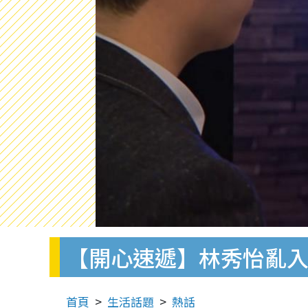
【開心速遞】林秀怡亂
首頁
生活話題
熱話