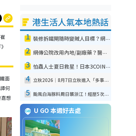
港生活人氣本地熱話
1
做崔
裝修拆鐵閘隨時變賊人目標？網民揭2大關鍵用途：裝新式等於白裝？附新舊鐵閘分別
下》
2
網傳公院改用內地/副廠藥？醫生拆解正副廠分別 揭4類人換藥隨時出事
3
怕蟲人士夏日救星！日本3COINS爆紅驅蟲神器$45起 1招「全程免觸碰」輕鬆搞定小強
4
及鐵面
立秋2026｜8月7日立秋進入「多事之秋」 3件事唔做得！專家教6招開運 清枱頭／銀包納氣接好運
與譚何
5
颱風白海豚料周日襲浙江！經歷5次「眼牆置換」極罕見 成登陸內地最長途颱風
碧嘉想
U GO 本週好去處