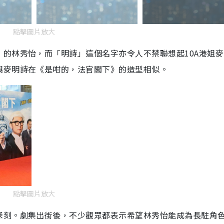
點擊圖片放大
》的林秀怡，而「明詩」這個名字亦令人不禁聯想起
10A
港姐麥
與麥明詩在《是咁的，法官閣下》的造型相似。
點擊圖片放大
深刻。劇集出街後，不少觀眾都表示希望林秀怡能成為長駐角