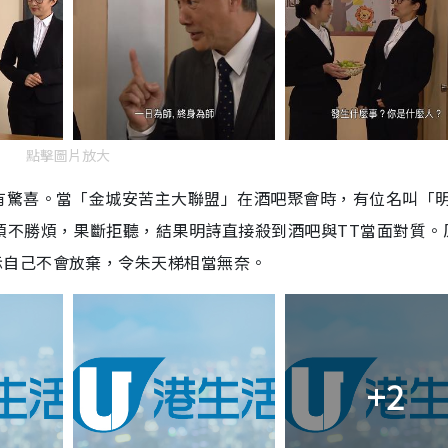
點擊圖片放大
有驚喜。當「金城安苦主大聯盟」在酒吧聚會時，有位名叫「
煩不勝煩，果斷拒聽，結果明詩直接殺到酒吧與
TT
當面對質。
示自己不會放棄，令朱天梯相當無奈。
+2