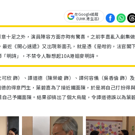
在Google追蹤
《UHK 港生活》
創意十足之外，演員陣容方面亦時有驚喜。之前李嘉亂入劇集
印象。最近《開心速遞》又出現新面孔，就是憑《是咁的，法官閣
「明詩」，不禁令人聯想起10A港姐麥明詩。
可欣 飾）、譚道德（陳榮峻 飾）、譚何容儀（吳香倫 飾）
道德的得意門生，葉碧嘉為了接近鐵面陳，於是將自己打扮得
薦自己予鐵面陳。結果卻搞出了個大烏龍，令譚道德誤以為葉