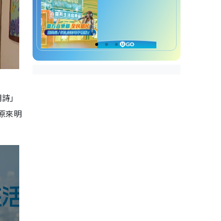
明詩」
原來明