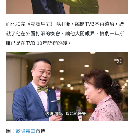
而他拍完《壹號皇庭》I與II後，離開TVB不再續約，造
就了他在外面打滾的機會，讓他大開眼界，拍劇一年所
賺已是在TVB 10年所得的錢。
圖：
歐陽震華
微博