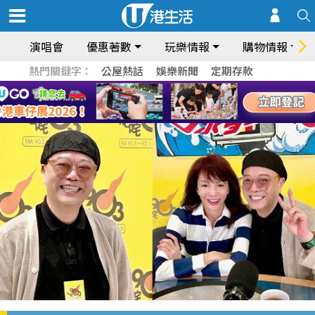
演唱會
優惠著數
玩樂情報
購物情報
熱門關鍵字：
公屋熱話
娛樂新聞
定期存款