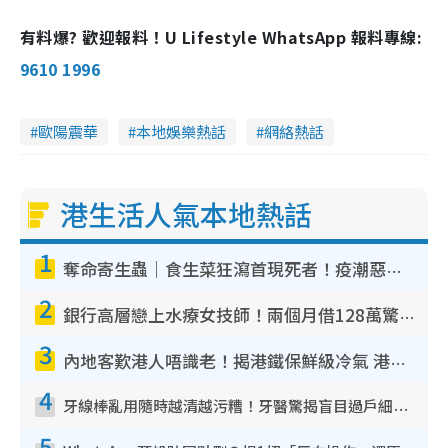
有料爆? 歡迎報料！U Lifestyle WhatsApp 報料專線:
9610 1996
歐陽震華
本地娛樂熱話
網絡熱話
港生活人氣本地熱話
1
奪命寄生蟲｜食生菜狂瀉首現死者！疫潮惡化錄1.8萬宗病例 揭洗菜3大謬誤
2
銀行高層戀上水療女技師！兩個月借128萬驚覺「沉船」沉落火海 揭背後疑似邪教操控賣淫
3
內地客歎港人唔識老！揭港鐵保鮮級冷氣 港人求放過：咪投訴
4
牙線棒亂用隨時越清越污糟！牙醫驚揭盲目過戶細菌恐致蛀牙：呢種先係日常真保養
5