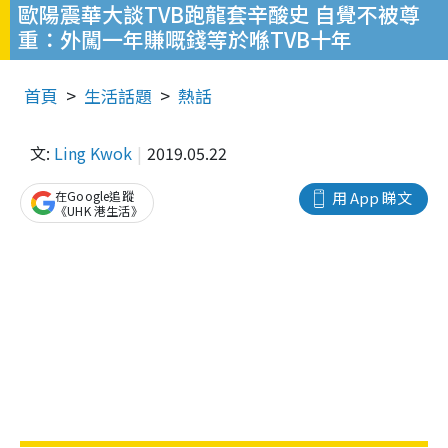
歐陽震華大談TVB跑龍套辛酸史 自覺不被尊
重：外闖一年賺嘅錢等於喺TVB十年
首頁
生活話題
熱話
文:
Ling Kwok
2019.05.22
在Google追蹤
用 App 睇文
《UHK 港生活》