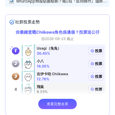
WhatsApp預設貼圖點刪？揭1招「反向操作」還原簡潔介面 附3步實測教學