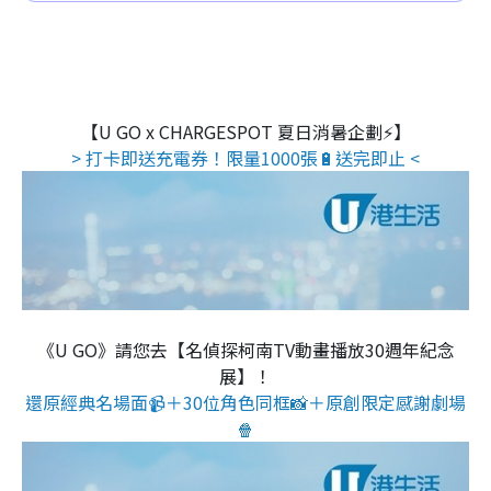
【U GO x CHARGESPOT 夏日消暑企劃⚡】
> 打卡即送充電券！限量1000張🔋送完即止 <
《U GO》請您去【名偵探柯南TV動畫播放30週年紀念
展】！
還原經典名場面📹＋30位角色同框📸＋原創限定感謝劇場
🍿