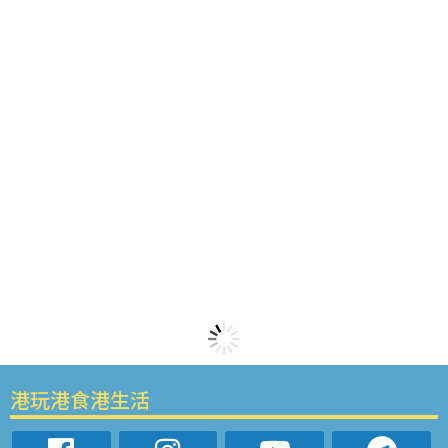
港玩港食港生活