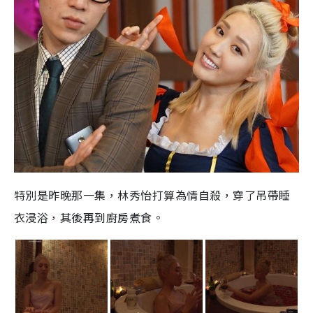
特別是昨晚那一集，林秀怡打算為情自殺，穿了吊帶睡
衣浸浴，其後再到廚房煮食。