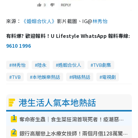
來源：
《婚姻合伙人》
影片截圖、IG@
林秀怡
有料爆? 歡迎報料！U Lifestyle WhatsApp 報料專線:
9610 1996
林秀怡
陸永
婚姻合伙人
TVB劇集
TVB
本地娛樂熱話
網絡熱話
電視劇
港生活人氣本地熱話
1
奪命寄生蟲｜食生菜狂瀉首現死者！疫潮惡化錄1.8萬宗病例 揭洗菜3大謬誤
2
銀行高層戀上水療女技師！兩個月借128萬驚覺「沉船」沉落火海 揭背後疑似邪教操控賣淫