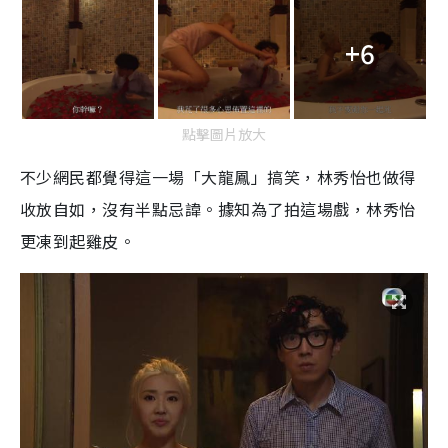
+6
點擊圖片放大
不少網民都覺得這一場「大龍鳳」搞笑，林秀怡也做得
收放自如，沒有半點忌諱。據知為了拍這場戲，林秀怡
更凍到起雞皮。