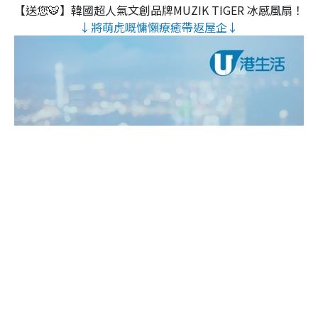
【送您🐯】韓國超人氣文創品牌MUZIK TIGER 冰感風扇！
↓將萌虎嘅慵懶療癒帶返屋企↓