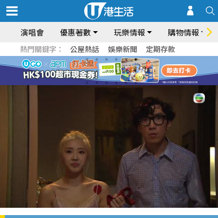
演唱會
優惠著數
玩樂情報
購物情報
熱門關鍵字：
公屋熱話
娛樂新聞
定期存款