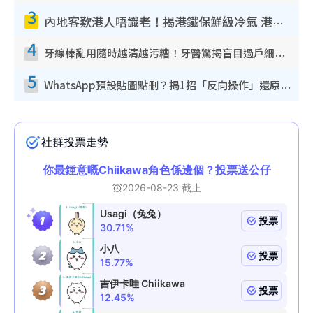
3
內地客歎港人唔識老！揭港鐵保鮮級冷氣 港人求放過：咪投訴
4
牙線棒亂用隨時越清越污糟！牙醫驚揭盲目過戶細菌恐致蛀牙：呢種先係日常真保養
5
WhatsApp預設貼圖點刪？揭1招「反向操作」還原簡潔介面 附3步實測教學