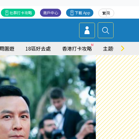
社群打卡攻略
商戶中心
下載 App
繁
简
周圍遊
18區好去處
香港打卡攻略
主題特集