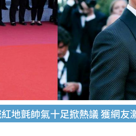
城紅地氈帥氣十足掀熱議 獲網友