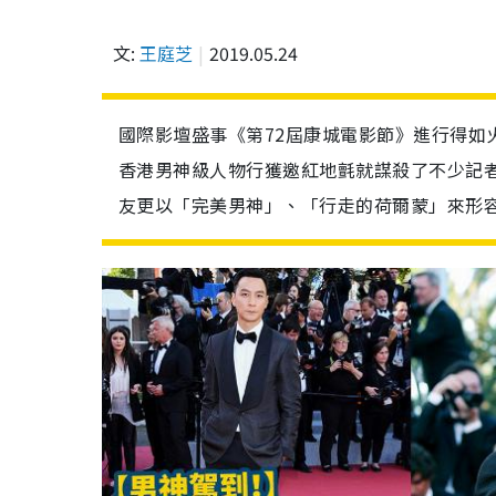
文:
王庭芝
2019.05.24
國際影壇盛事《第72屆康城電影節》進行得如
香港男神級人物行獲邀紅地氈就謀殺了不少記者菲
友更以「完美男神」、「行走的荷爾蒙」來形