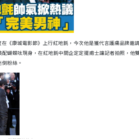
5年再度在《康城電影節》上行紅地氈，今次他是獲代言護膚品牌邀
統西裝配蝴蝶呔現身，在紅地氈中間企定定擺甫士讓記者拍照，他
迷倒粉絲。