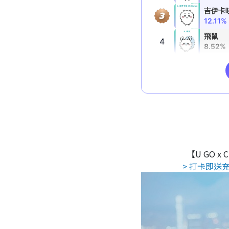
【U GO x
> 打卡即送充