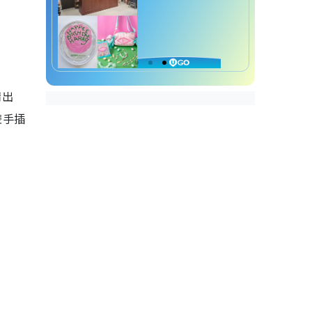
請出
雙手插