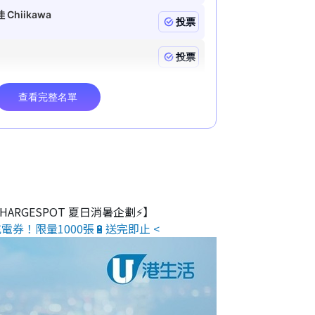
 CHARGESPOT 夏日消暑企劃⚡】
電券！限量1000張🔋送完即止 <