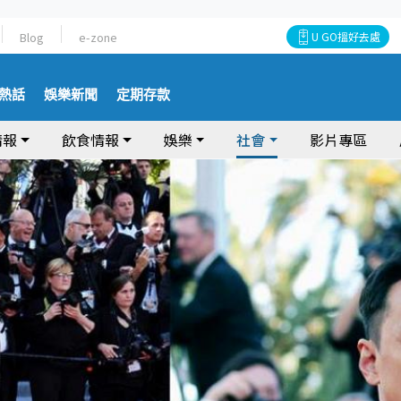
Blog
e-zone
U GO搵好去處
熱話
娛樂新聞
定期存款
情報
飲食情報
娛樂
社會
影片專區