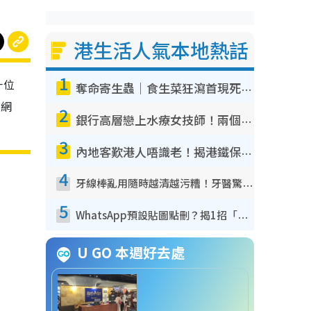
港生活人氣本地熱話
1
一位
奪命寄生蟲｜食生菜狂瀉首現死者！疫潮惡化錄1.8萬宗病例 揭洗菜3大謬誤
有網
2
銀行高層戀上水療女技師！兩個月借128萬驚覺「沉船」沉落火海 揭背後疑似邪教操控賣淫
3
內地客歎港人唔識老！揭港鐵保鮮級冷氣 港人求放過：咪投訴
4
牙線棒亂用隨時越清越污糟！牙醫驚揭盲目過戶細菌恐致蛀牙：呢種先係日常真保養
5
WhatsApp預設貼圖點刪？揭1招「反向操作」還原簡潔介面 附3步實測教學
U GO 本週好去處