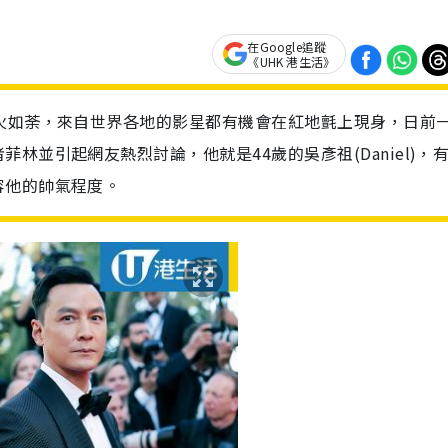
在Google追蹤
《UHK 港生活》
火如荼，來自世界各地的影星都有機會在紅地氈上現身，日前
林並引起網友熱烈討論，他就是44歲的吳彥祖(Daniel)，
容他的帥氣程度。