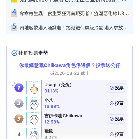
4
奪命寄生蟲｜食生菜狂瀉首現死者！疫潮惡化錄1.8萬宗病例 揭洗菜3大謬誤
5
內地客歎港人唔識老！揭港鐵保鮮級冷氣 港人求放過：咪投訴