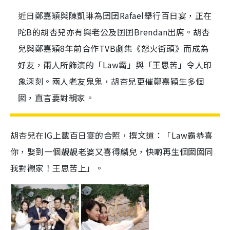
近日鄭嘉穎與陳凱琳為囝囝Rafael舉行百日宴，正在
陀B的胡杏兒亦有與老公及囝囝Brendan出席。胡杏
兒與鄭嘉穎8年前合作TVB劇集《怒火街頭》而成為
好友，兩人所飾演的「Law霸」與「王思苦」令人印
象深刻。兩人老友鬼鬼，胡杏兒更催鄭嘉穎生多個
囡，直言要對親家。
胡杏兒在IG上載百日宴的合照，撰文道：「Law霸恭喜
你，娶到一個靚靚老婆又喜得麟兒，快啲再生個囡囡同
我對襯家！王思苦上」。