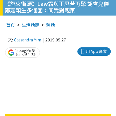
《怒火街頭》Law霸與王思苦再聚 胡杏兒催
鄭嘉穎生多個囡：同我對親家
首頁
生活話題
熱話
文:
Cassandra Yim
2019.05.27
在Google追蹤
用 App 睇文
《UHK 港生活》