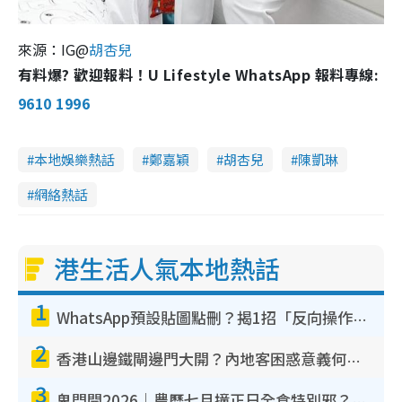
來源：IG@
胡杏兒
有料爆? 歡迎報料！U Lifestyle WhatsApp 報料專線:
9610 1996
本地娛樂熱話
鄭嘉穎
胡杏兒
陳凱琳
網絡熱話
港生活人氣本地熱話
1
WhatsApp預設貼圖點刪？揭1招「反向操作」還原簡潔介面 附3步實測教學
2
香港山邊鐵閘邊門大開？內地客困惑意義何在！網民神回覆：呢種叫法理性防禦
3
鬼門開2026｜農曆七月撞正日全食特別邪？專家警告切忌做一事！揭4大禁忌+2招保平安