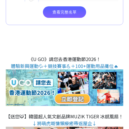
《U GO》請您去香港運動節2026！
體驗新興運動💦＋競技賽事💪＋100+運動用品攤位🔥
【送您🐯】韓國超人氣文創品牌MUZIK TIGER 冰感風扇！
↓將萌虎嘅慵懶療癒帶返屋企↓