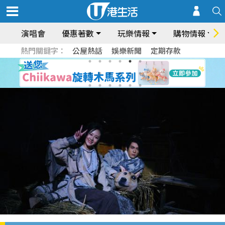
演唱會
優惠著數
玩樂情報
購物情報
熱門關鍵字：
公屋熱話
娛樂新聞
定期存款