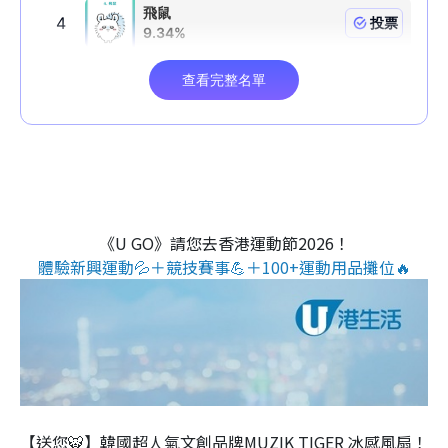
《U GO》請您去香港運動節2026！
體驗新興運動💦＋競技賽事💪＋100+運動用品攤位🔥
【送您🐯】韓國超人氣文創品牌MUZIK TIGER 冰感風扇！