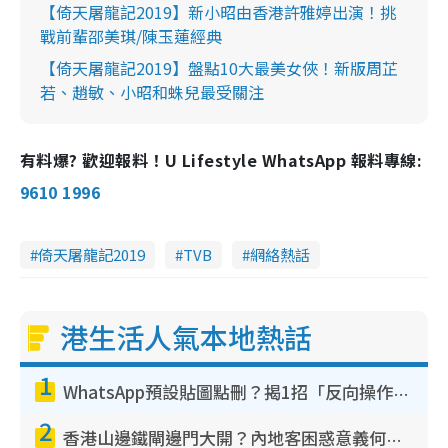
【倚天屠龍記2019】新小昭由香港許雅婷出演！挑
戰前輩邵美琪/陳玉蓮經典
【倚天屠龍記2019】盤點10大最美女俠！新版周芷
若、趙敏、小昭和蛛兒最受關注
有料爆? 歡迎報料！U Lifestyle WhatsApp 報料專線:
9610 1996
倚天屠龍記2019
TVB
網絡熱話
港生活人氣本地熱話
1
WhatsApp預設貼圖點刪？揭1招「反向操作」還原簡潔介面 附3步實測教學
2
香港山邊鐵閘邊門大開？內地客困惑意義何在！網民神回覆：呢種叫法理性防禦