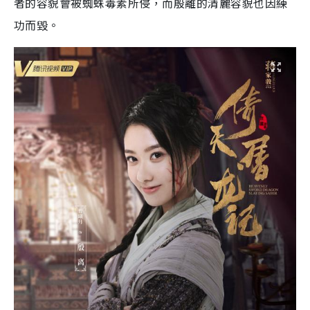
者的容貌會被蜘蛛毒素所侵，而殷離的清麗容貌也因練
功而毀。