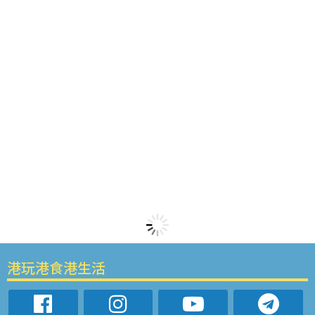
港玩港食港生活