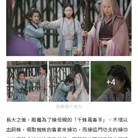
+4
點擊圖片放大
長大之後，殷離為了練母親的「千蛛萬毒手」，不惜以
血飼蛛，吸取蜘蛛的毒素來練功，而練這門功夫的練功