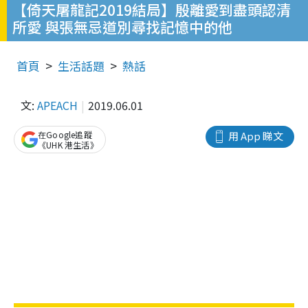
【倚天屠龍記2019結局】殷離愛到盡頭認清
所愛 與張無忌道別尋找記憶中的他
首頁
生活話題
熱話
文:
APEACH
2019.06.01
在Google追蹤
用 App 睇文
《UHK 港生活》