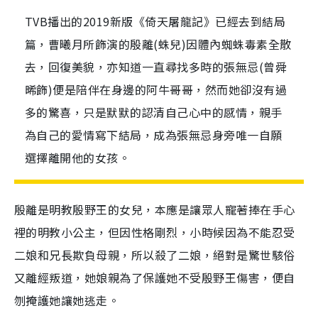
TVB播出的2019新版《倚天屠龍記》已經去到結局
篇，曹曦月所飾演的殷離(蛛兒)因體內蜘蛛毒素全散
去，回復美貌，亦知道一直尋找多時的張無忌(曾舜
晞飾)便是陪伴在身邊的阿牛哥哥，然而她卻沒有過
多的驚喜，只是默默的認清自己心中的感情，親手
為自己的愛情寫下結局，成為張無忌身旁唯一自願
選擇離開他的女孩。
殷離是明教殷野王的女兒，本應是讓眾人寵著捧在手心
裡的明教小公主，但因性格剛烈，小時候因為不能忍受
二娘和兄長欺負母親，所以殺了二娘，絕對是驚世駭俗
又離經叛道，她娘親為了保護她不受殷野王傷害，便自
刎掩護她讓她逃走。