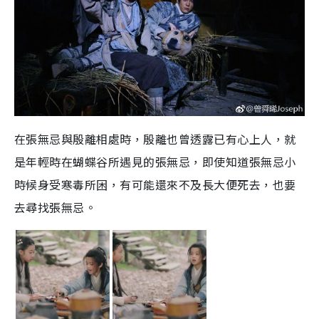
在張無忌與殷離相處時，殷離也曾透露已有心上人，就
是年輕時在蝴蝶谷所遇見的張無忌，即使知道張無忌小
時候身受寒毒所困，有可能還來不及長大便死去，也要
去尋找張無忌。