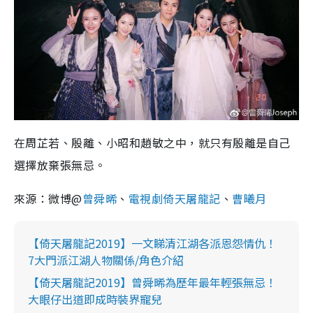
在周芷若、殷離、小昭和趙敏之中，就只有殷離是自己
選擇放棄張無忌。
來源：微博
@
曾舜晞
、
電視劇倚天屠龍記
、
曹曦月
【倚天屠龍記2019】一文睇清江湖各派恩怨情仇！
7大門派江湖人物關係/角色介紹
【倚天屠龍記2019】曾舜晞為歷年最年輕張無忌！
大眼仔出道即成時裝界寵兒