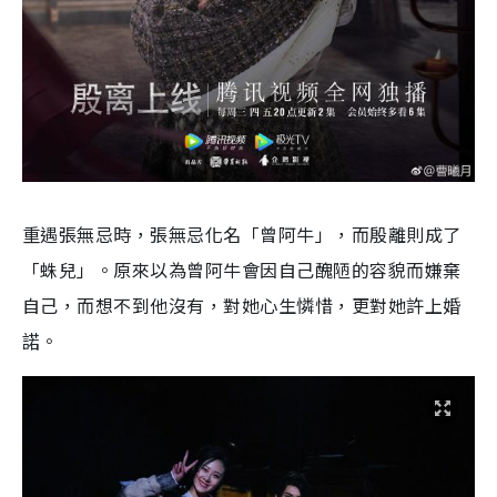
重遇張無忌時，張無忌化名「曾阿牛」，而殷離則成了
「蛛兒」。原來以為曾阿牛會因自己醜陋的容貌而嫌棄
自己，而想不到他沒有，對她心生憐惜，更對她許上婚
諾。