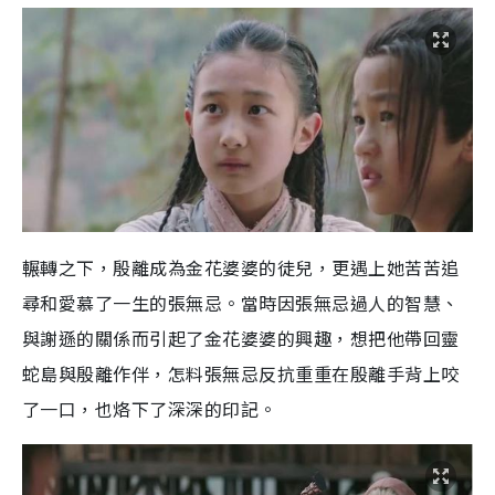
輾轉之下，殷離成為金花婆婆的徒兒，更遇上她苦苦追
尋和愛慕了一生的張無忌。當時因張無忌過人的智慧、
與謝遜的關係而引起了金花婆婆的興趣，想把他帶回靈
蛇島與殷離作伴，怎料張無忌反抗重重在殷離手背上咬
了一口，也烙下了深深的印記。