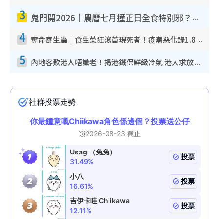
3
鬼門開2026｜農曆七月撞正日全食特別邪？專家警告切忌做一事！揭4大禁忌+2招保平安
4
奪命寄生蟲｜食生菜狂瀉首現死者！疫潮惡化錄1.8萬宗病例 揭洗菜3大謬誤
5
內地客歎港人唔識老！揭港鐵保鮮級冷氣 港人求放過：咪投訴