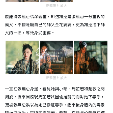
點擊圖片放大
殷離待張無忌情深義重，知道謝遜是張無忌十分重視的
義父，不惜隱瞞自己的師父金花婆婆，更為謝遜擋下師
父的一招，導致身受重傷。
點擊圖片放大
一直在張無忌身邊，看見她與小昭、周芷若和趙敏之間
周旋，後來因發現周芷若試圖偷屠龍刀而對她下毒手，
更被張無忌誤以為她已慘遭毒手，醒來後身體內的毒素
隨血液流光，容貌回復清麗，發現一直所尋的張無忌便