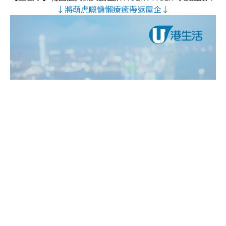
↓將萌虎嘅慵懶療癒帶返屋企↓