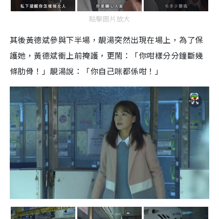
點擊圖片放大
其後黃德斌參與下半場，靚湯突然出現在場上，為了保
護她，黃德斌衝上前掩護，更鬧：「你咁樣分分鐘斷幾
條肋骨！」靚湯說：「你自己咪都係咁！」