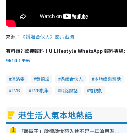
來源：
《婚姻合伙人》影片截圖
有料爆? 歡迎報料！U Lifestyle WhatsApp 報料專線:
9610 1996
湯洛雯
黃德斌
婚姻合伙人
本地娛樂熱話
TVB
TVB劇集
網絡熱話
電視劇
港生活人氣本地熱話
1
「居屋王」啟德啟悅苑入伙不足一年淪甩漏之王！插頭噴火花致大停電 多戶業主全屋家電報銷