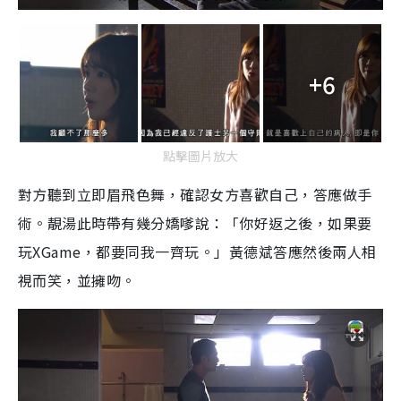
+6
點擊圖片放大
對方聽到立即眉飛色舞，確認女方喜歡自己，答應做手
術。靚湯此時帶有幾分嬌嗲說：「你好返之後，如果要
玩XGame，都要同我一齊玩。」黃德斌答應然後兩人相
視而笑，並擁吻。