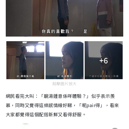
+6
點擊圖片放大
網民看完大叫：「靚湯鍾意係咩體驗？」似乎表示羨
慕，同時又覺得這條感情線好睇，「呢pair得」，看來
大家都覺得這個配搭新鮮又看得舒服。