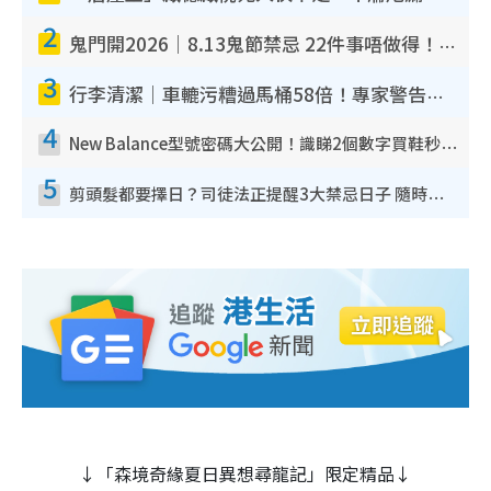
2
鬼門開2026｜8.13鬼節禁忌 22件事唔做得！燒肉、刺身要少食？半夜勿吹口哨/打呢個電話
3
行李清潔｜車轆污糟過馬桶58倍！專家警告忌用酒精抹 教1招免污手除菌
4
New Balance型號密碼大公開！識睇2個數字買鞋秒知功能免中伏 附5大熱門鞋款
5
剪頭髮都要擇日？司徒法正提醒3大禁忌日子 隨時剪走財運！呢日剪髮恐「剪壽命」？
↓「森境奇緣夏日異想尋龍記」限定精品↓