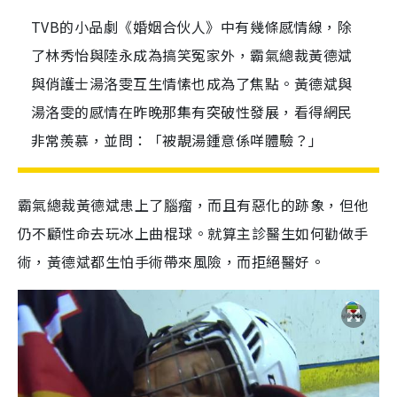
TVB的小品劇《婚姻合伙人》中有幾條感情線，除
了林秀怡與陸永成為搞笑冤家外，霸氣總裁黃德斌
與俏護士湯洛雯互生情愫也成為了焦點。黃德斌與
湯洛雯的感情在昨晚那集有突破性發展，看得網民
非常羨慕，並問：「被靚湯鍾意係咩體驗？」
霸氣總裁黃德斌患上了腦瘤，而且有惡化的跡象，但他
仍不顧性命去玩冰上曲棍球。就算主診醫生如何勸做手
術，黃德斌都生怕手術帶來風險，而拒絕醫好。