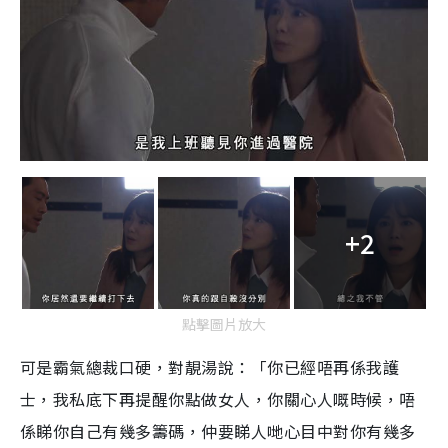
+2
點擊圖片放大
可是霸氣總裁口硬，對靚湯說：「你已經唔再係我護
士，我私底下再提醒你點做女人，你關心人嘅時候，唔
係睇你自己有幾多籌碼，仲要睇人哋心目中對你有幾多