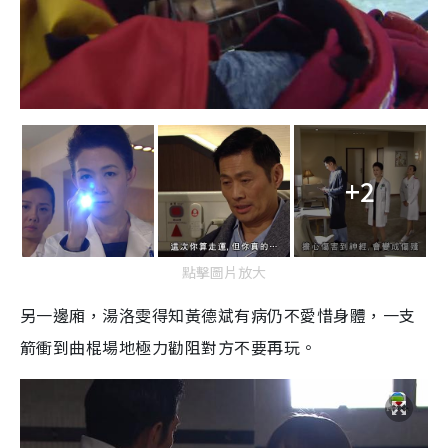
+2
點擊圖片放大
另一邊廂，湯洛雯得知黃德斌有病仍不愛惜身體，一支
箭衝到曲棍場地極力勸阻對方不要再玩。