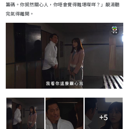
籌碼。你貿然關心人，你唔會覺得難堪㗎咩？」靚湯聽
完氣得離開。
+5