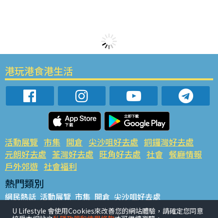
港玩港食港生活
活動展覽
市集
開倉
尖沙咀好去處
銅鑼灣好去處
元朗好去處
荃灣好去處
旺角好去處
社會
餐廳情報
戶外郊遊
社會福利
熱門類別
網民熱話
活動展覽
市集
開倉
尖沙咀好去處
銅鑼灣好去處
元朗好去處
荃灣好去處
旺角好去處
社會
U Lifestyle 會使用Cookies來改善您的網站體驗，請確定您同意