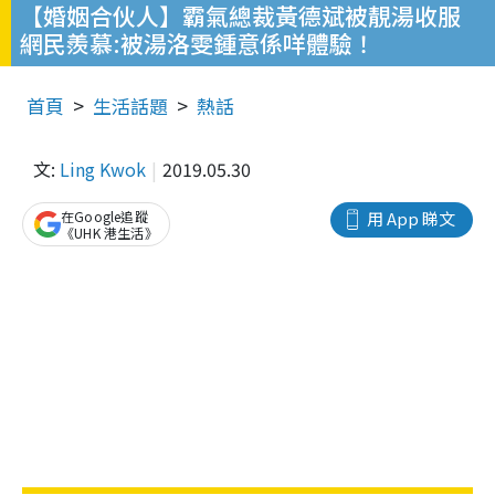
【婚姻合伙人】霸氣總裁黃德斌被靚湯收服
網民羨慕:被湯洛雯鍾意係咩體驗！
首頁
生活話題
熱話
文:
Ling Kwok
2019.05.30
在Google追蹤
用 App 睇文
《UHK 港生活》