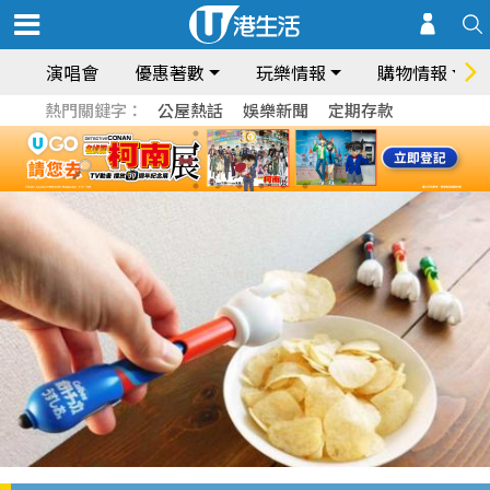
演唱會
優惠著數
玩樂情報
購物情報
熱門關鍵字：
公屋熱話
娛樂新聞
定期存款