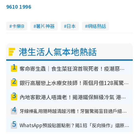
9610 1996
卡樂B
薯片神器
日本
網絡熱話
港生活人氣本地熱話
1
奪命寄生蟲｜食生菜狂瀉首現死者！疫潮惡化錄1.8萬宗病例 揭洗菜3大謬誤
2
銀行高層戀上水療女技師！兩個月借128萬驚覺「沉船」沉落火海 揭背後疑似邪教操控賣淫
3
內地客歎港人唔識老！揭港鐵保鮮級冷氣 港人求放過：咪投訴
4
牙線棒亂用隨時越清越污糟！牙醫驚揭盲目過戶細菌恐致蛀牙：呢種先係日常真保養
5
WhatsApp預設貼圖點刪？揭1招「反向操作」還原簡潔介面 附3步實測教學