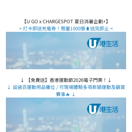
【U GO x CHARGESPOT 夏日消暑企劃⚡】
> 打卡即送充電券！限量1000張🔋送完即止 <
↓ 【免費送】香港運動節2026電子門票！↓
↓ 設過百運動用品攤位 / 可現場體驗多項新穎運動及觀賞
賽事🔥 ↓