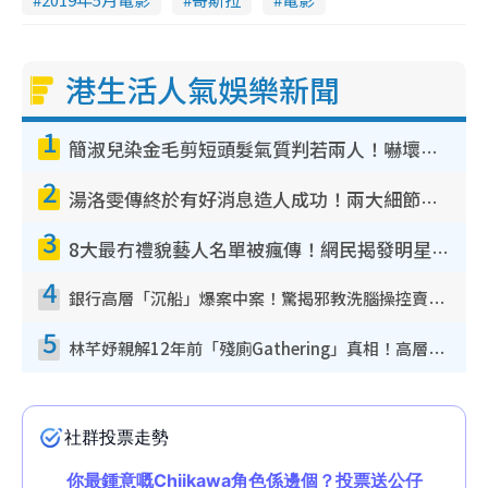
港生活人氣娛樂新聞
1
簡淑兒染金毛剪短頭髮氣質判若兩人！嚇壞老公麥大力都認唔出：「你做咩事？」
2
湯洛雯傳終於有好消息造人成功！兩大細節曝孕味極濃惹猜測：大肚婆先會咁！
3
8大最冇禮貌藝人名單被瘋傳！網民揭發明星真面目 一致數臭呢位係無品天花板？
4
銀行高層「沉船」爆案中案！驚揭邪教洗腦操控賣淫被吞600萬 幕後黑手講多錯多
5
林芊妤親解12年前「殘廁Gathering」真相！高層解約一句話重創尊嚴至今拒返TVB