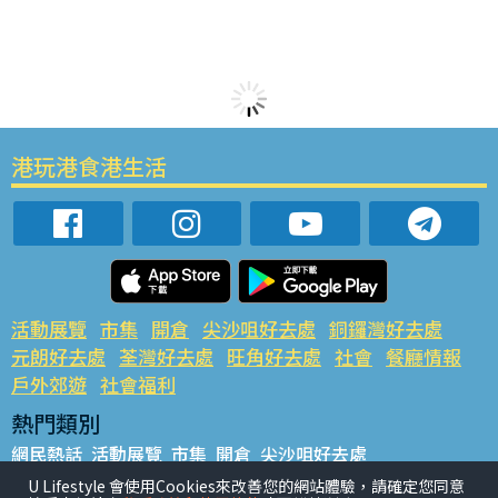
港玩港食港生活
活動展覽
市集
開倉
尖沙咀好去處
銅鑼灣好去處
元朗好去處
荃灣好去處
旺角好去處
社會
餐廳情報
戶外郊遊
社會福利
熱門類別
網民熱話
活動展覽
市集
開倉
尖沙咀好去處
銅鑼灣好去處
元朗好去處
荃灣好去處
旺角好去處
社會
U Lifestyle 會使用Cookies來改善您的網站體驗，請確定您同意