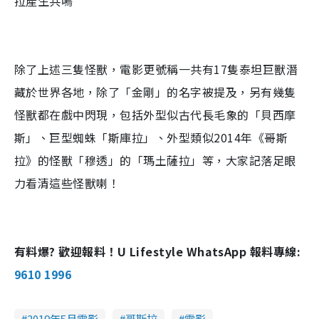
拉產生共鳴
除了上述三隻怪獸，電影更號稱一共有
17
隻泰坦巨獸潛
藏於世界各地，除了「金剛」的名字被提及，另有幾隻
怪獸都在戲中閃現，包括外型似古代長毛象的「貝西摩
斯」、巨型蜘蛛「斯庫拉」、外型類似
2014
年《哥斯
拉》的怪獸「穆透」的「瑪土薩拉」等，大家記落足眼
力看清這些怪獸喇！
有料爆? 歡迎報料！U Lifestyle WhatsApp 報料專線:
9610 1996
2019年5月電影
哥斯拉
電影