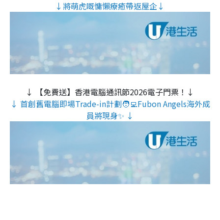
↓將萌虎嘅慵懶療癒帶返屋企↓
↓ 【免費送】香港電腦通訊節2026電子門票！↓
↓ 首創舊電腦即場Trade-in計劃🧑‍💻Fubon Angels海外成
員將現身✨ ↓