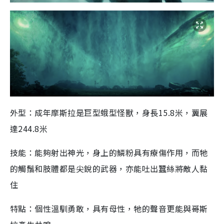
外型：成年摩斯拉是巨型蛾型怪獸，身長
15.8
米，翼展
達
244.8
米
技能：能夠射出神光，身上的鱗粉具有療傷作用，而牠
的觸鬚和肢體都是尖銳的武器，亦能吐出蠶絲將敵人黏
住
特點：個性溫馴勇敢，具有母性，牠的聲音更能與哥斯