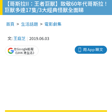
【哥斯拉II：王者巨獸】致敬60年代哥斯拉！
巨獸多達17隻/3大經典怪獸全面睇
首頁
生活話題
電影劇集
文:
王庭芝
2019.06.03
在Google追蹤
用 App 睇文
《UHK 港生活》