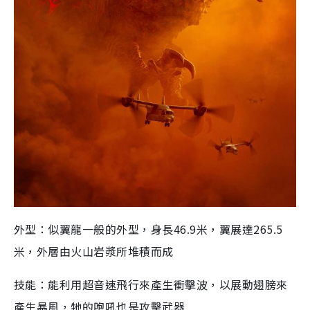
外型：似翼龍一般的外型，身長
46.9
米，翼展達
265.5
米，外層由火山岩漿所堆積而成
技能：能利用超音速飛行來產生衝擊波，以展動翅膀來
產生暴風，牠的咆吼也是攻擊武器