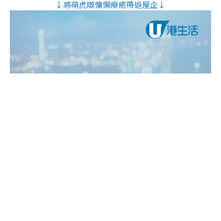
↓將萌虎嘅慵懶療癒帶返屋企↓