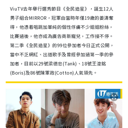
ViuTV去年舉行選秀節目《全民造星》，誕生12人
男子組合MIRROR，冠軍由當時年僅19歲的姜濤奪
得，他憑着唱跳加單純的個性俘虜不少姐姐粉絲，
比賽過後，他亦成為廣告商新寵兒，工作接不停。
第二季《全民造星》的99位參加者今日正式公開，
當中不乏網紅、出道歌手及曾經參加過第一季的參
加者，目前以29號梁德忠(Tank)、18號王浚銘
(Boris)及86號陳軍政(Cotton)人氣領先。