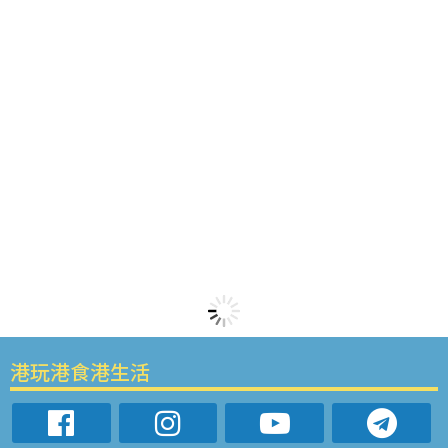
港玩港食港生活