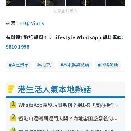
點擊圖片放大
來源：
FB@ViuTV
有料爆? 歡迎報料！U Lifestyle WhatsApp 報料專線:
9610 1996
全民造星
ViuTV
本地娛樂熱話
網絡熱話
港生活人氣本地熱話
1
WhatsApp預設貼圖點刪？揭1招「反向操作」還原簡潔介面 附3步實測教學
2
香港山邊鐵閘邊門大開？內地客困惑意義何在！網民神回覆：呢種叫法理性防禦
3