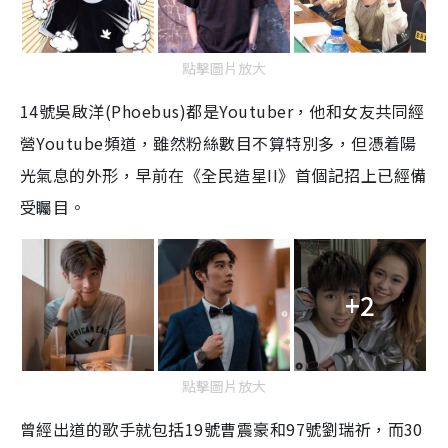
點擊圖片放大
14號吳啟洋(Phoebus)都是Youtuber，他和女友共同經
營Youtube頻道，雖然粉絲數目不算特別多，但憑着陽
光氣息的外形，早前在《全民造星II》首個記招上已經備
受矚目。
+2
點擊圖片放大
曾經出道的歌手就包括19號曹震豪和97號劉瑞祈，而30