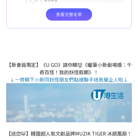
【新會員限定】《U GO》請你睇👹《蠟筆小新劇場版：千
奇百怪！我的妖怪假期》！
↓一齊睇下小新同妖怪朋友們點樣聯手拯救屋企人啦↓
【送您🐯】韓國超人氣文創品牌MUZIK TIGER 冰感風扇！