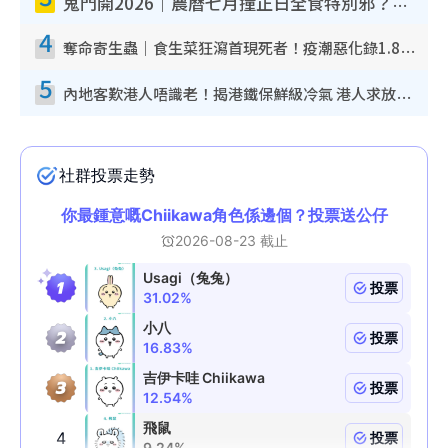
鬼門開2026｜農曆七月撞正日全食特別邪？專家警告切忌做一事！揭4大禁忌+2招保平安
4
奪命寄生蟲｜食生菜狂瀉首現死者！疫潮惡化錄1.8萬宗病例 揭洗菜3大謬誤
5
內地客歎港人唔識老！揭港鐵保鮮級冷氣 港人求放過：咪投訴