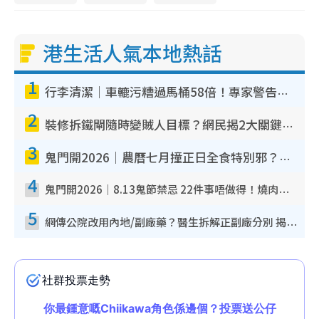
港生活人氣本地熱話
1
行李清潔｜車轆污糟過馬桶58倍！專家警告忌用酒精抹 教1招免污手除菌
2
裝修拆鐵閘隨時變賊人目標？網民揭2大關鍵用途：裝新式等於白裝？附新舊鐵閘分別
3
鬼門開2026｜農曆七月撞正日全食特別邪？專家警告切忌做一事！揭4大禁忌+2招保平安
4
鬼門開2026｜8.13鬼節禁忌 22件事唔做得！燒肉、刺身要少食？半夜勿吹口哨/打呢個電話
5
網傳公院改用內地/副廠藥？醫生拆解正副廠分別 揭4類人換藥隨時出事