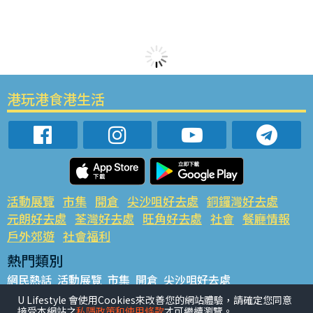
港玩港食港生活
活動展覽
市集
開倉
尖沙咀好去處
銅鑼灣好去處
元朗好去處
荃灣好去處
旺角好去處
社會
餐廳情報
戶外郊遊
社會福利
熱門類別
網民熱話
活動展覽
市集
開倉
尖沙咀好去處
銅鑼灣好去處
元朗好去處
荃灣好去處
旺角好去處
社會
U Lifestyle 會使用Cookies來改善您的網站體驗，請確定您同意
接受本網站之
私隱政策和使用條款
才可繼續瀏覽。