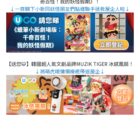
奇百怪！我的妖怪假期》！
↓一齊睇下小新同妖怪朋友們點樣聯手拯救屋企人啦↓
【送您🐯】韓國超人氣文創品牌MUZIK TIGER 冰感風扇！
↓將萌虎嘅慵懶療癒帶返屋企↓