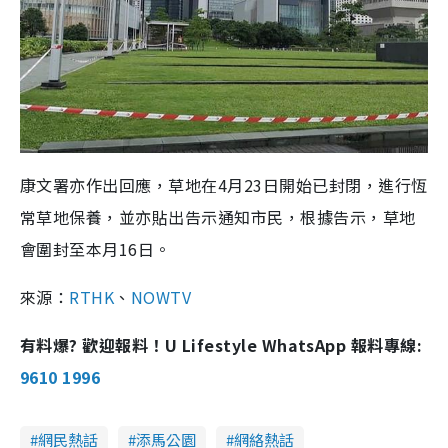
康文署亦作出回應，草地在4月23日開始已封閉，進行恆
常草地保養，並亦貼出告示通知市民，根據告示，草地
會圍封至本月16日。
來源：
RTHK
、
NOWTV
有料爆? 歡迎報料！U Lifestyle WhatsApp 報料專線:
9610 1996
網民熱話
添馬公園
網絡熱話