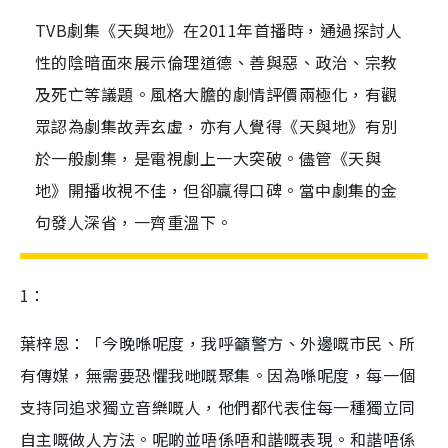
TVB劇集《天與地》在2011年首播時，通過探討人
性的陰暗面來展示倫理道德、善與惡、政治、宗教
及死亡等議題。風格大膽的劇情評價兩極化，有觀
眾認為劇集故弄玄虛，亦有人覺得《天與地》有別
於一般劇集，是電視劇上一大突破。儘管《天與
地》開播收視不佳，但卻贏得口碑。當中劇集的金
句發人深省，一齊重溫下。
1：
葉梓恩：「今晚喺呢度，我呼籲警方、外邊嘅市民、所
有傳媒，無需要恐懼我哋嘅聚集。因為喺呢度，每一個
支持同追求獨立音樂嘅人，他們都代表住每一種獨立同
自主嘅做人方法。呢啲並唔係唔和諧嘅表現。和諧唔係