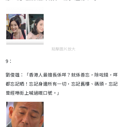
點擊圖片放大
9：
劉俊雄：「香港人最擅長係咩？就係善忘，除咗錢，咩
都忘記晒！忘記身邊所有一切，忘記舊樓、碼頭，忘記
曾經喺街上喊過嘅口號。」