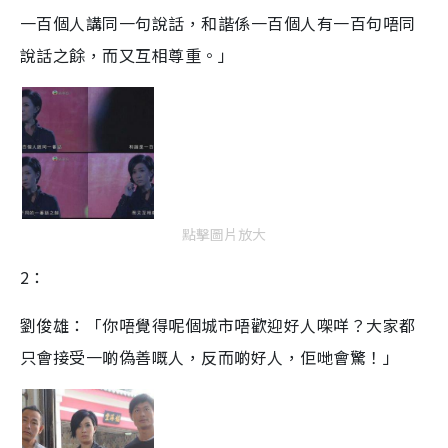
一百個人講同一句說話，和諧係一百個人有一百句唔同
說話之餘，而又互相尊重。」
點擊圖片放大
2：
劉俊雄：「你唔覺得呢個城市唔歡迎好人㗎咩？大家都
只會接受一啲偽善嘅人，反而啲好人，佢哋會驚！」