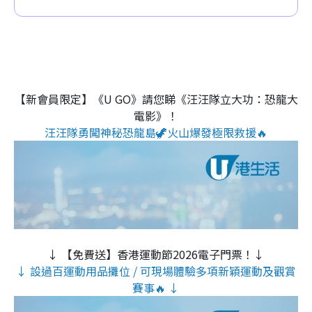
【新會員限定】《U GO》請您睇《汪汪隊立大功：恐龍大
電影》！
汪汪隊勇闖神秘恐龍島🦖火山爆發極限救援🔥
↓ 【免費送】香港運動節2026電子門票！↓
↓ 設過百運動用品攤位 / 可現場體驗多項新穎運動及觀賞
賽事🔥 ↓