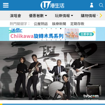
演唱會
優惠著數
玩樂情報
購物情報
熱門關鍵字：
公屋熱話
娛樂新聞
定期存款