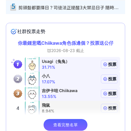
5
剪頭髮都要擇日？司徒法正提醒3大禁忌日子 隨時剪走財運！呢日剪髮恐「剪壽命」？