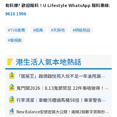
有料爆? 歡迎報料！U Lifestyle WhatsApp 報料專線:
9610 1996
TVB劇集
經典
天與地
網絡熱話
電視劇
港生活人氣本地熱話
1
「居屋王」啟德啟悅苑入伙不足一年淪甩漏之王！插頭噴火花致大停電 多戶業主全屋家電報銷
2
鬼門開2026｜8.13鬼節禁忌 22件事唔做得！燒肉、刺身要少食？半夜勿吹口哨/打呢個電話
3
行李清潔｜車轆污糟過馬桶58倍！專家警告忌用酒精抹 教1招免污手除菌
4
New Balance型號密碼大公開！識睇2個數字買鞋秒知功能免中伏 附5大熱門鞋款