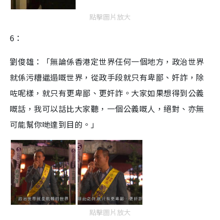
點擊圖片放大
6：
劉俊雄：「無論係香港定世界任何一個地方，政治世界
就係污糟邋遢嘅世界，從政手段就只有卑鄙、奸詐，除
咗呢樣，就只有更卑鄙、更奸詐。大家如果想得到公義
嘅話，我可以話比大家聽，一個公義嘅人，絕對、亦無
可能幫你哋達到目的。」
點擊圖片放大