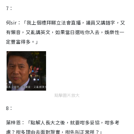
7：
何sir：「我上個禮拜睇立法會直播，議員又講錯字，又
有懶音，又亂講英文，如果當日選咗你入去，娛樂性一
定豐富得多。」
點擊圖片放大
8：
葉梓恩：「點解人長大之後，就要咁多妥協，咁多考
慮？咁多理由去面對現實，咁先叫正常咩？」