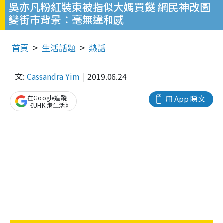
吳亦凡粉紅裝束被指似大媽買餸 網民神改圖
變街市背景：毫無違和感
首頁
生活話題
熱話
文:
Cassandra Yim
2019.06.24
在Google追蹤
用 App 睇文
《UHK 港生活》