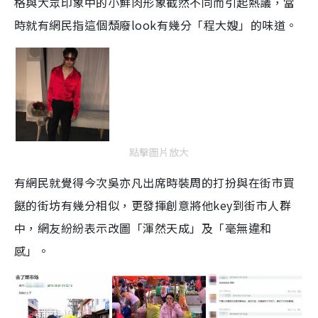
格與大眾印象中的小鮮肉形象截然不同而引起熱議，當
時就有網民指這個頹廢look有幾分「程大嫂」的味道。
點擊圖片放大
有網民就覺得今次吳亦凡出席時裝周的打扮與在街市買
餸的街坊有幾分相似，更發揮創意將他key到街市人群
中，網友紛紛表示改圖「渾然天成」及「毫無違和
感」。