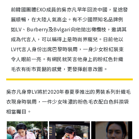
前韓國團體EXO成員的吳亦凡早年回流中國，星途發
展順暢，在大陸人氣高企。有不少國際知名品牌例
如LV、Burberry及Bvlgari向他拋出橄欖枝，邀請其
成為代言人，可以稱得上是時尚界寵兒。日前他以
LV代言人身份出席巴黎時裝周，一身少女粉紅裝束
令人眼前一亮。有網民就笑言他身上的粉紅色針織
毛衣有街市買餸的感覺，更發揮創意改圖。
吳亦凡身穿LV將於2020年春夏季推出的男裝系列針織毛
衣現身時裝周，一件少女味濃的粉色毛衣配白色斜孭袋
相當矚目。