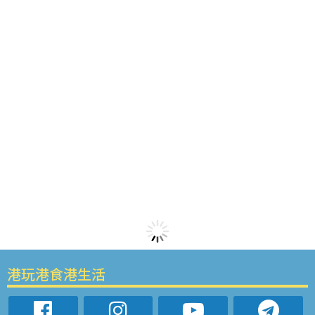
港玩港食港生活