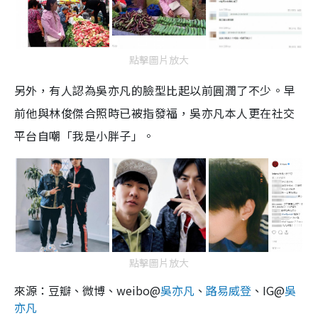
點擊圖片放大
另外，有人認為吳亦凡的臉型比起以前圓潤了不少。早
前他與林俊傑合照時已被指發福，吳亦凡本人更在社交
平台自嘲「我是小胖子」。
點擊圖片放大
來源：豆瓣、微博、weibo@
吳亦凡
、
路易威登
、IG@
吳
亦凡