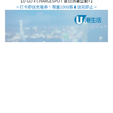
【U GO x CHARGESPOT 夏日消暑企劃⚡】
> 打卡即送充電券！限量1000張🔋送完即止 <