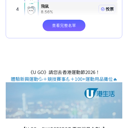
《U GO》請您去香港運動節2026！
體驗新興運動💦＋競技賽事💪＋100+運動用品攤位🔥