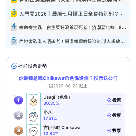
香港山邊鐵閘邊門大開？內地客困惑意義何在！網民神回覆：呢種叫法理性防禦
3
鬼門開2026｜農曆七月撞正日全食特別邪？專家警告切忌做一事！揭4大禁忌+2招保平安
4
奪命寄生蟲｜食生菜狂瀉首現死者！疫潮惡化錄1.8萬宗病例 揭洗菜3大謬誤
5
內地客歎港人唔識老！揭港鐵保鮮級冷氣 港人求放過：咪投訴