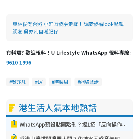
與林俊傑合照 小鮮肉發脹走樣！頹廢發福look嚇親
網友 吳亦凡自嘲肥仔
有料爆? 歡迎報料！U Lifestyle WhatsApp 報料專線:
9610 1996
吳亦凡
LV
時裝周
網絡熱話
港生活人氣本地熱話
1
WhatsApp預設貼圖點刪？揭1招「反向操作」還原簡潔介面 附3步實測教學
2