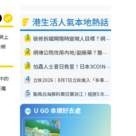
港生活人氣本地熱話
1
網上
裝修拆鐵閘隨時變賊人目標？網民揭2大關鍵用途：裝新式等於白裝？附新舊鐵閘分別
令網
2
網傳公院改用內地/副廠藥？醫生拆解正副廠分別 揭4類人換藥隨時出事
3
怕蟲人士夏日救星！日本3COINS爆紅驅蟲神器$45起 1招「全程免觸碰」輕鬆搞定小強
4
中的
立秋2026｜8月7日立秋進入「多事之秋」 3件事唔做得！專家教6招開運 清枱頭／銀包納氣接好運
經離
5
颱風白海豚料周日襲浙江！經歷5次「眼牆置換」極罕見 成登陸內地最長途颱風
U GO 本週好去處