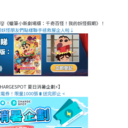
睇👹《蠟筆小新劇場版：千奇百怪！我的妖怪假期》！
同妖怪朋友們點樣聯手拯救屋企人啦↓
 CHARGESPOT 夏日消暑企劃⚡】
電券！限量1000張🔋送完即止 <