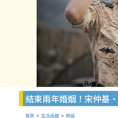
結束兩年婚姻！宋仲基
首頁
生活話題
熱話