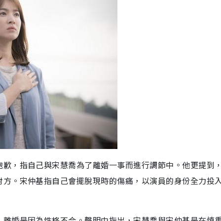
抱歉，指自己與宋慧喬為了離婚一事而進行調節中。他更提到
對方。宋仲基指自己會擺脫現時的傷痛，以演員的身份全力投
人離婚是因為性格不合。聲明中指出，宋慧喬與宋仲基是在慎