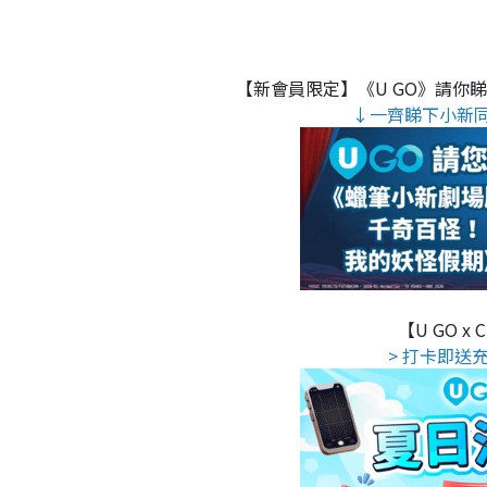
【新會員限定】《U GO》請你
↓一齊睇下小新
【U GO x
> 打卡即送充