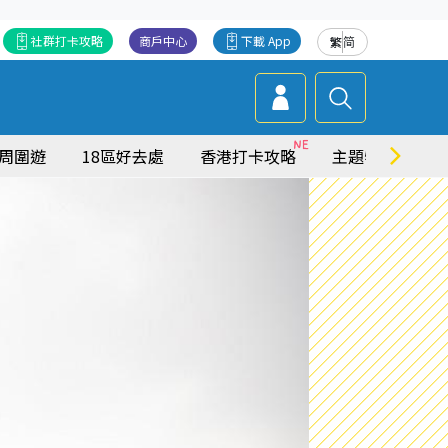
社群打卡攻略
商戶中心
下載 App
繁
简
周圍遊
18區好去處
香港打卡攻略
主題特集