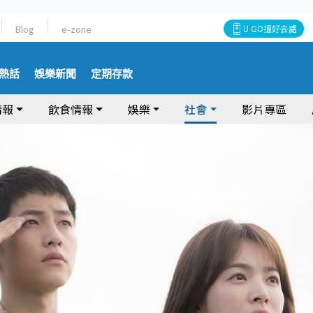
Blog
e-zone
U GO搵好去處
熱話
娛樂新聞
定期存款
情報
飲食情報
娛樂
社會
影片專區