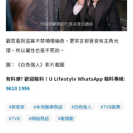
觀眾看到這幕不禁嘖嘖稱奇，更笑言郭晉安有主角光
環，所以屬性也是不死的。
圖：《白色強人》影片截圖
有料爆? 歡迎報料！U Lifestyle WhatsApp 報料專線:
9610 1996
郭晉安
本地娛樂熱話
白色強人
TVB劇集
TVB
網絡熱話
電視劇