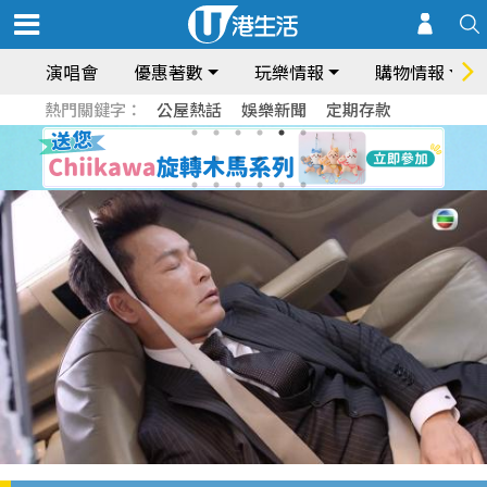
演唱會
優惠著數
玩樂情報
購物情報
熱門關鍵字：
公屋熱話
娛樂新聞
定期存款