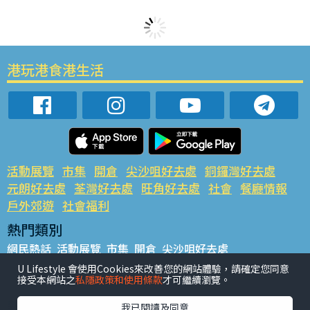
港玩港食港生活
活動展覽
市集
開倉
尖沙咀好去處
銅鑼灣好去處
元朗好去處
荃灣好去處
旺角好去處
社會
餐廳情報
戶外郊遊
社會福利
熱門類別
網民熱話
活動展覽
市集
開倉
尖沙咀好去處
銅鑼灣好去處
元朗好去處
荃灣好去處
旺角好去處
社會
U Lifestyle 會使用Cookies來改善您的網站體驗，請確定您同意
接受本網站之
私隱政策和使用條款
才可繼續瀏覽。
餐廳情報
戶外郊遊
熱門標籤
我已閱讀及同意