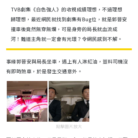
TVB劇集《白色強人》的收視成績理想，不過理想
歸理想，最近網民就找到劇集有Bug位，就是郭晉安
撞車後竟然無穿無爛，可是身旁的局長就血流成
河！難道主角就一定會有光環？令網民感到不解。
事緣郭晉安與局長坐車，遇上有人淋紅油，豈料司機沒
有即時煞車，於是發生交通意外。
點擊圖片放大