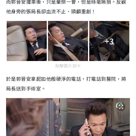
而郭晉安撞車後，只是暈倒一會，但是絲毫無損。反觀
他身旁的張局長卻血流不止、頭顱重創！
+3
點擊圖片放大
於是郭晉安拿起如他般硬淨的電話，打電話到醫院，將
局長送到手術室。