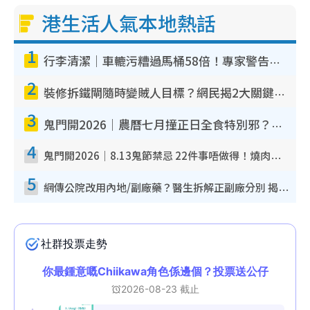
港生活人氣本地熱話
1
行李清潔｜車轆污糟過馬桶58倍！專家警告忌用酒精抹 教1招免污手除菌
2
裝修拆鐵閘隨時變賊人目標？網民揭2大關鍵用途：裝新式等於白裝？附新舊鐵閘分別
3
鬼門開2026｜農曆七月撞正日全食特別邪？專家警告切忌做一事！揭4大禁忌+2招保平安
4
鬼門開2026｜8.13鬼節禁忌 22件事唔做得！燒肉、刺身要少食？半夜勿吹口哨/打呢個電話
5
網傳公院改用內地/副廠藥？醫生拆解正副廠分別 揭4類人換藥隨時出事