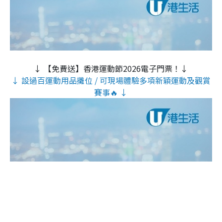
↓ 【免費送】香港運動節2026電子門票！↓
↓ 設過百運動用品攤位 / 可現場體驗多項新穎運動及觀賞
賽事🔥 ↓