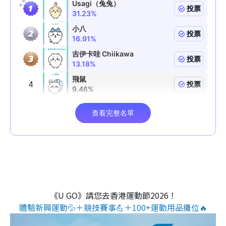
《U GO》請您去香港運動節2026！
體驗新興運動💦＋競技賽事💪＋100+運動用品攤位🔥