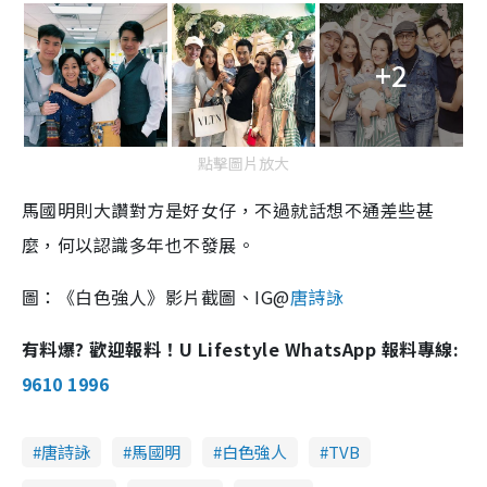
+2
點擊圖片放大
馬國明則大讚對方是好女仔，不過就話想不通差些甚
麼，何以認識多年也不發展。
圖：《白色強人》影片截圖、IG@
唐詩詠
有料爆? 歡迎報料！U Lifestyle WhatsApp 報料專線:
9610 1996
唐詩詠
馬國明
白色強人
TVB