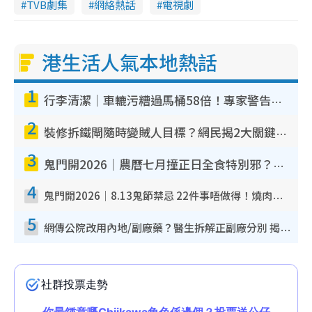
TVB劇集
網絡熱話
電視劇
港生活人氣本地熱話
1
行李清潔｜車轆污糟過馬桶58倍！專家警告忌用酒精抹 教1招免污手除菌
2
裝修拆鐵閘隨時變賊人目標？網民揭2大關鍵用途：裝新式等於白裝？附新舊鐵閘分別
3
鬼門開2026｜農曆七月撞正日全食特別邪？專家警告切忌做一事！揭4大禁忌+2招保平安
4
鬼門開2026｜8.13鬼節禁忌 22件事唔做得！燒肉、刺身要少食？半夜勿吹口哨/打呢個電話
5
網傳公院改用內地/副廠藥？醫生拆解正副廠分別 揭4類人換藥隨時出事