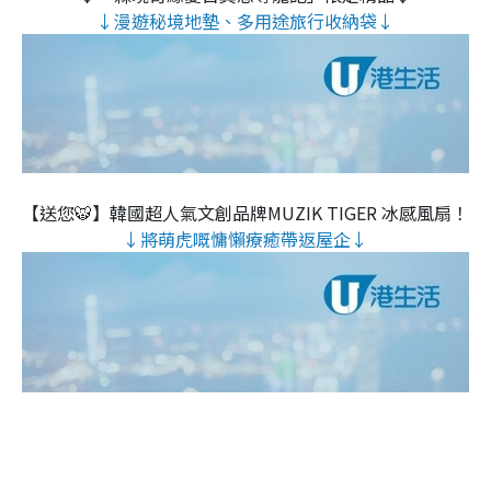
↓漫遊秘境地墊、多用途旅行收納袋↓
【送您🐯】韓國超人氣文創品牌MUZIK TIGER 冰感風扇！
↓將萌虎嘅慵懶療癒帶返屋企↓