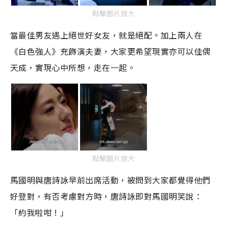
點擊圖片放大
當最佳男友遇上絕世好女友，就是絕配。加上兩人在
《白色強人》充飾演夫妻，大家更希望現實亦可以佳偶
天成，實現心中所想，走在一起。
點擊圖片放大
馬國明與唐詩詠早前出席活動，被問到大家都覺得他們
好登對，有否考慮對方時，唐詩詠即對馬國明笑說：
「約我啦咁！」