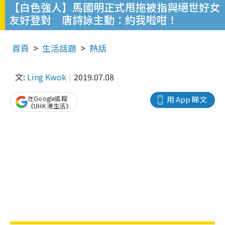
【白色強人】馬國明正式甩拖被指與絕世好女
友好登對 唐詩詠主動：約我啦咁！
首頁
生活話題
熱話
文:
Ling Kwok
2019.07.08
在Google追蹤
用 App 睇文
《UHK 港生活》