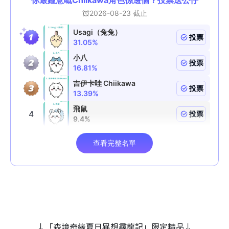
↓「森境奇緣夏日異想尋龍記」限定精品↓