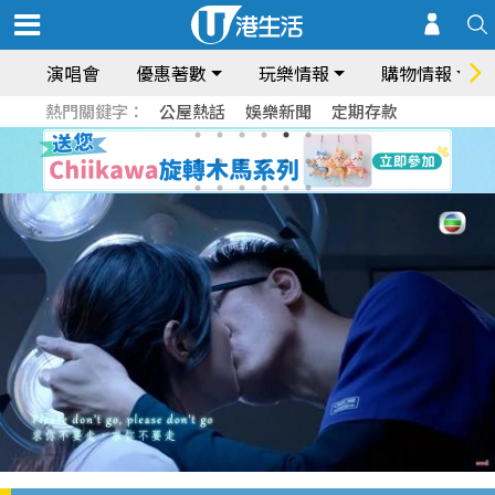
演唱會
優惠著數
玩樂情報
購物情報
熱門關鍵字：
公屋熱話
娛樂新聞
定期存款