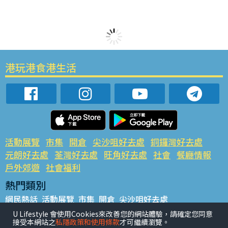
港玩港食港生活
活動展覽
市集
開倉
尖沙咀好去處
銅鑼灣好去處
元朗好去處
荃灣好去處
旺角好去處
社會
餐廳情報
戶外郊遊
社會福利
熱門類別
網民熱話
活動展覽
市集
開倉
尖沙咀好去處
銅鑼灣好去處
元朗好去處
荃灣好去處
旺角好去處
社會
U Lifestyle 會使用Cookies來改善您的網站體驗，請確定您同意
接受本網站之
私隱政策和使用條款
才可繼續瀏覽。
餐廳情報
戶外郊遊