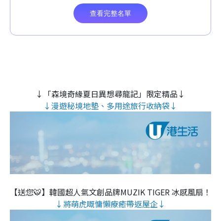
↓「森境奇緣夏日異想尋龍記」限定精品↓
↓漫遊秘境地墊、多用途旅行收納袋↓
【送您🐯】韓國超人氣文創品牌MUZIK TIGER 冰感風扇！
↓將萌虎嘅慵懶療癒帶返屋企↓