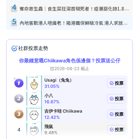
4
奪命寄生蟲｜食生菜狂瀉首現死者！疫潮惡化錄1.8萬宗病例 揭洗菜3大謬誤
5
內地客歎港人唔識老！揭港鐵保鮮級冷氣 港人求放過：咪投訴