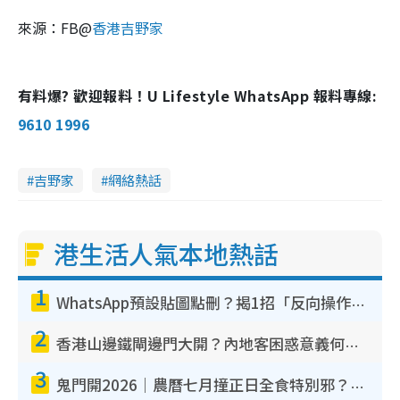
來源：FB@
香港吉野家
有料爆? 歡迎報料！U Lifestyle WhatsApp 報料專線:
9610 1996
吉野家
網絡熱話
港生活人氣本地熱話
1
WhatsApp預設貼圖點刪？揭1招「反向操作」還原簡潔介面 附3步實測教學
2
香港山邊鐵閘邊門大開？內地客困惑意義何在！網民神回覆：呢種叫法理性防禦
3
鬼門開2026｜農曆七月撞正日全食特別邪？專家警告切忌做一事！揭4大禁忌+2招保平安