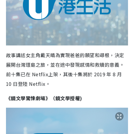
故事講述女主角戴天晴為實現爸爸的願望和尋根，決定
展開台灣環島之旅，並在途中發現感情和救贖的意義。
前十集已在
Netflix
上架，其後十集將於
2019
年
8
月
10
日登陸
Netflix
。
《鏡文學驚悚劇場》（
鏡文學
授權
)