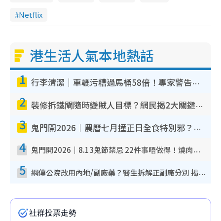
Netflix
港生活人氣本地熱話
1
行李清潔｜車轆污糟過馬桶58倍！專家警告忌用酒精抹 教1招免污手除菌
2
裝修拆鐵閘隨時變賊人目標？網民揭2大關鍵用途：裝新式等於白裝？附新舊鐵閘分別
3
鬼門開2026｜農曆七月撞正日全食特別邪？專家警告切忌做一事！揭4大禁忌+2招保平安
4
鬼門開2026｜8.13鬼節禁忌 22件事唔做得！燒肉、刺身要少食？半夜勿吹口哨/打呢個電話
5
網傳公院改用內地/副廠藥？醫生拆解正副廠分別 揭4類人換藥隨時出事