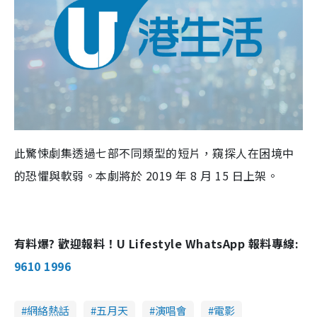
此驚悚劇集透過七部不同類型的短片，窺探人在困境中
的恐懼與軟弱。本劇將於
2019
年
8
月
15
日上架。
有料爆? 歡迎報料！U Lifestyle WhatsApp 報料專線:
9610 1996
網絡熱話
五月天
演唱會
電影