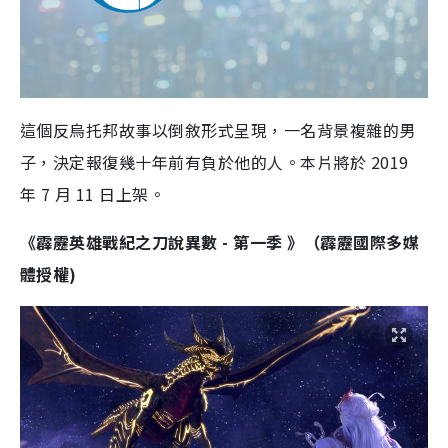
這個反烏托邦故事以倒敘形式呈現，一名背景複雜的男
子，決定報復幾十年前有負於他的人。本片將於
2019
年
7
月
11
日上架。
《霹靂英雄戰紀之刀說異數
-
第一季
》
（
霹靂國際多媒
體
授權
)