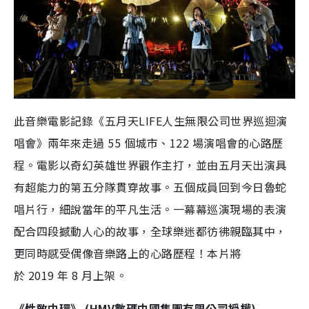
此音樂電影記錄《五月天LIFE人生無限公司世界巡迴演
唱會》
兩年來走過
55
個城市、
122
場演唱會的心路歷
程
。電影以奇幻英雄世界觀作主打，並由五月天出演具
有超能力的第五分隊貫穿故事。五個成員回到今日魯蛇
唱片行，細說當年的平凡生活。一幕幕巡演現場的表演
配合四段撼動人心的故事，全球樂迷都彷彿親臨其中，
更同時感受偶像音樂路上的心路歷程！本片將
於 2019 年 8 月上架。
《性敢中環》 (HMV數碼中國集團有限公司
授權
)