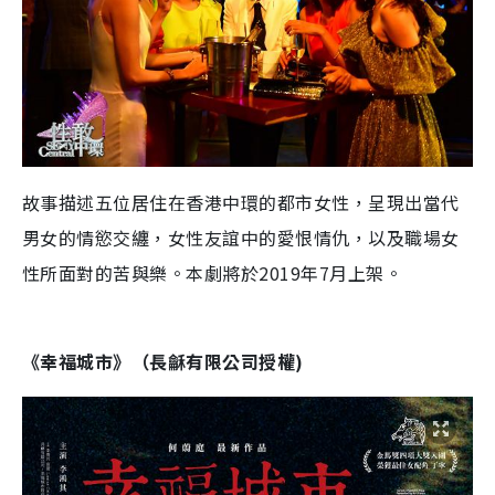
故事描述五位居住在香港中環的都市女性，呈現出當代
男女的情慾交纏，女性友誼中的愛恨情仇，以及職場女
性所面對的苦與樂。本劇將於
2019
年
7
月上架。
《幸福城市》（
長龢有限公司
授權
)