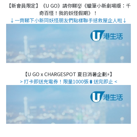
【新會員限定】《U GO》請你睇👹《蠟筆小新劇場版：千
奇百怪！我的妖怪假期》！
↓一齊睇下小新同妖怪朋友們點樣聯手拯救屋企人啦↓
【U GO x CHARGESPOT 夏日消暑企劃⚡】
> 打卡即送充電券！限量1000張🔋送完即止 <