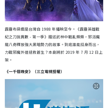
霹靂布袋戲是台灣自
1988
年播映至今。《霹靂英雄戰
紀之刀說異數
-
第一季》描述武林中戰亂頻頻，邪派魔
龍八奇釋放強大黑暗勢力的故事。到底誰能挺身而出，
力戰邪魔外道拯救蒼生？本劇將於
2019
年
7
月
12
日上
架。
《一千個晚安》（
三立電視
授權）