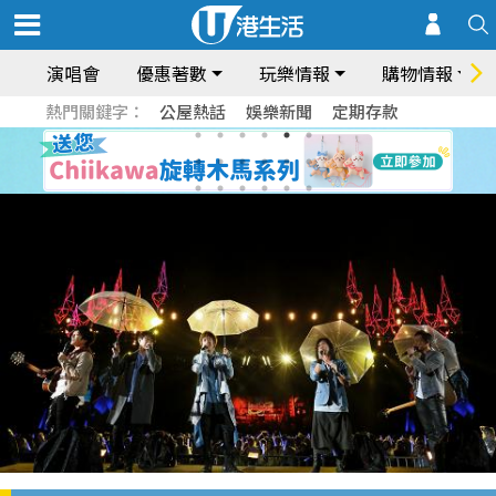
演唱會
優惠著數
玩樂情報
購物情報
熱門關鍵字：
公屋熱話
娛樂新聞
定期存款