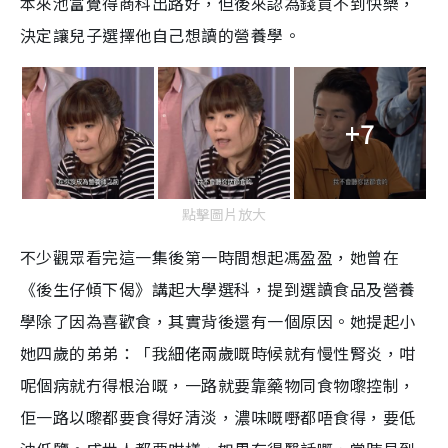
本來池富覺得商科出路好，但後來認為錢買不到快樂，
決定讓兒子選擇他自己想讀的營養學。
+7
點擊圖片放大
不少觀眾看完這一集後第一時間想起馮盈盈，她曾在
《後生仔傾下偈》講起大學選科，提到選讀食品及營養
學除了因為喜歡食，其實背後還有一個原因。她提起小
她四歲的弟弟：「我細佬兩歲嘅時候就有慢性腎炎，咁
呢個病就冇得根治嘅，一路就要靠藥物同食物嚟控制，
佢一路以嚟都要食得好清淡，濃味嘅嘢都唔食得，要低