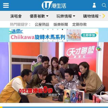
演唱會
優惠著數
玩樂情報
購物情報
熱門關鍵字：
公屋熱話
娛樂新聞
定期存款