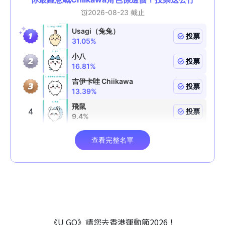
《U GO》請您去香港運動節2026！