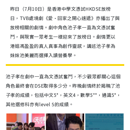
昨日（7月10日）是香港中學文憑試HKDSE放榜
日，TVB處境劇《愛•回家之開心速遞》亦播出了與
放榜相關的劇情。劇中角色池子孝一直為文憑試奮
鬥，與現實一眾考生一樣迎來了放榜日。劇情更以
港姐馮盈盈的真人真事為創作靈感，講述池子孝為
妹妹池美麗而選擇入讀營養學。
池子孝在劇中一直為文憑試奮鬥，不少觀眾都關心這個
角色最終會在DSE取得多少分。昨晚劇情終於揭曉了池
子孝的成績，包括中文5*，英文4，數學5**，通識5*，
其他選修科亦有level 5的成績。