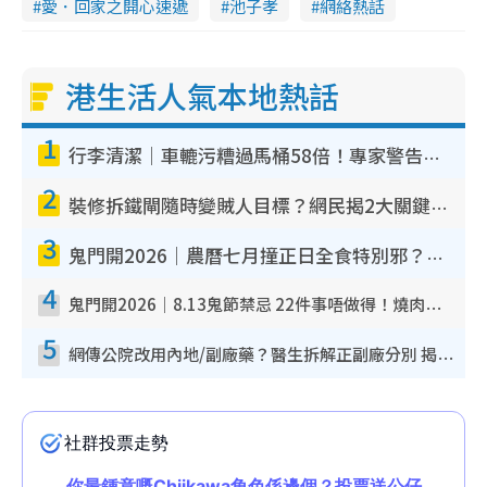
愛．回家之開心速遞
池子孝
網絡熱話
港生活人氣本地熱話
1
行李清潔｜車轆污糟過馬桶58倍！專家警告忌用酒精抹 教1招免污手除菌
2
裝修拆鐵閘隨時變賊人目標？網民揭2大關鍵用途：裝新式等於白裝？附新舊鐵閘分別
3
鬼門開2026｜農曆七月撞正日全食特別邪？專家警告切忌做一事！揭4大禁忌+2招保平安
4
鬼門開2026｜8.13鬼節禁忌 22件事唔做得！燒肉、刺身要少食？半夜勿吹口哨/打呢個電話
5
網傳公院改用內地/副廠藥？醫生拆解正副廠分別 揭4類人換藥隨時出事