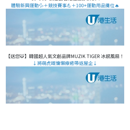
體驗新興運動💦＋競技賽事💪＋100+運動用品攤位🔥
【送您🐯】韓國超人氣文創品牌MUZIK TIGER 冰感風扇！
↓將萌虎嘅慵懶療癒帶返屋企↓