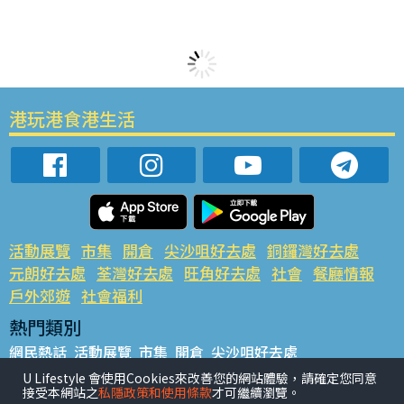
港玩港食港生活
活動展覽
市集
開倉
尖沙咀好去處
銅鑼灣好去處
元朗好去處
荃灣好去處
旺角好去處
社會
餐廳情報
戶外郊遊
社會福利
熱門類別
網民熱話
活動展覽
市集
開倉
尖沙咀好去處
銅鑼灣好去處
元朗好去處
荃灣好去處
旺角好去處
社會
U Lifestyle 會使用Cookies來改善您的網站體驗，請確定您同意
接受本網站之
私隱政策和使用條款
才可繼續瀏覽。
餐廳情報
戶外郊遊