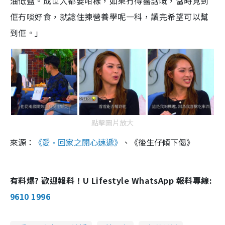
油低鹽。成世人都要咁樣，如果冇得醫話嘅，當時見到
佢冇啖好食，就諗住揀營養學呢一科，讀完希望可以幫
到佢。」
點擊圖片放大
來源：
《愛·回家之開心速遞》
、《後生仔傾下偈》
有料爆? 歡迎報料！U Lifestyle WhatsApp 報料專線:
9610 1996