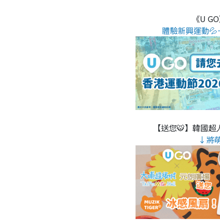
《U G
體驗新興運動💦
【送您🐯】韓國超人
↓將