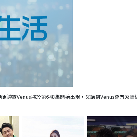
透露Venus將於第648集開始出現，又講到Venus會有感情