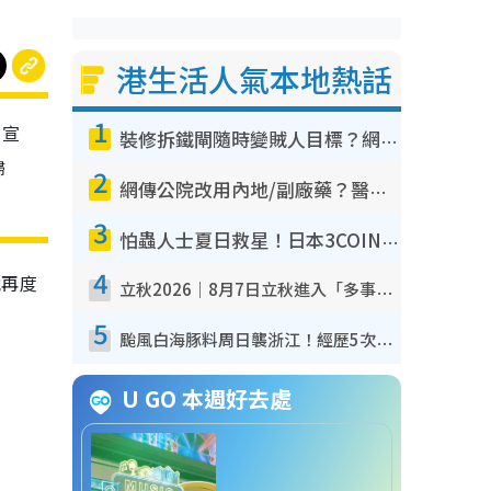
港生活人氣本地熱話
1
，宣
裝修拆鐵閘隨時變賊人目標？網民揭2大關鍵用途：裝新式等於白裝？附新舊鐵閘分別
歸
2
網傳公院改用內地/副廠藥？醫生拆解正副廠分別 揭4類人換藥隨時出事
3
怕蟲人士夏日救星！日本3COINS爆紅驅蟲神器$45起 1招「全程免觸碰」輕鬆搞定小強
4
她再度
立秋2026｜8月7日立秋進入「多事之秋」 3件事唔做得！專家教6招開運 清枱頭／銀包納氣接好運
5
颱風白海豚料周日襲浙江！經歷5次「眼牆置換」極罕見 成登陸內地最長途颱風
U GO 本週好去處