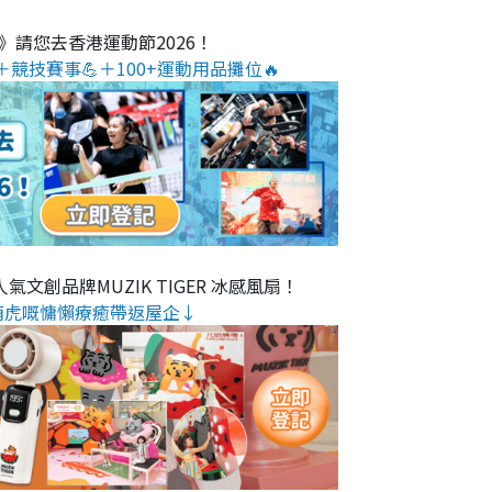
O》請您去香港運動節2026！
＋競技賽事💪＋100+運動用品攤位🔥
氣文創品牌MUZIK TIGER 冰感風扇！
萌虎嘅慵懶療癒帶返屋企↓