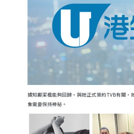
據知鄺潔楹能夠回歸，與她正式簽約TVB有關，她更
象需要保持神秘。