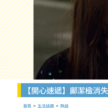
【開心速遞】鄺潔楹消失
首頁
生活話題
熱話