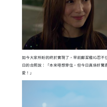
如今大家所盼的終於實現了，早前鄺潔楹IG忍不
日的合照說：「本來唔想穿住，但今日真係好驚
愛！」