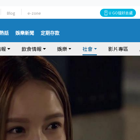
Blog
e-zone
U GO搵好去處
熱話
娛樂新聞
定期存款
情報
飲食情報
娛樂
社會
影片專區