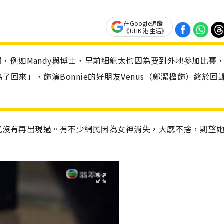
在Google追蹤
《UHK 港生活》
，例如Mandy與博士，早前細龍太也因為要到外地參加比賽
回來」，飾演Bonnie的好朋友Venus（鄺潔楹飾）終於回
，就沒有再出現過。有不少網民因為女神消失，大感不捨，期望