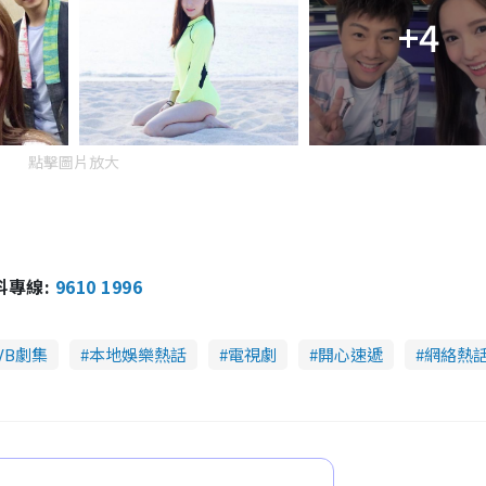
+4
點擊圖片放大
報料專線:
9610 1996
VB劇集
本地娛樂熱話
電視劇
開心速遞
網絡熱