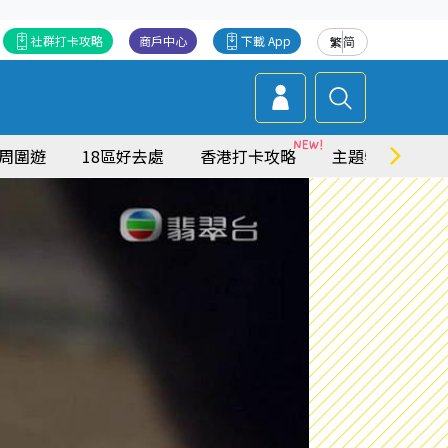
社群打卡攻略
商戶中心
下載 App
繁
简
周圍遊
18區好去處
香港打卡攻略
主題特集