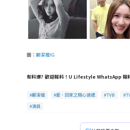
圖：
鄺潔楹IG
有料爆? 歡迎報料！U Lifestyle WhatsApp 
鄺潔楹
愛．回家之開心速遞
TVB
T
演員