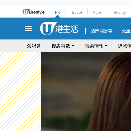
HK
Travel
Food
Beauty
熱門關鍵字：
公屋
演唱會
優惠著數
玩樂情報
購物