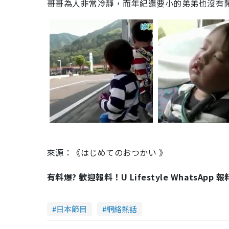
哥哥為人非常冷靜，而年紀還要小的弟弟也沒有
來源：《はじめてのおつかい 》
有料爆? 歡迎報料！U Lifestyle WhatsApp 
日本節目
網絡熱話