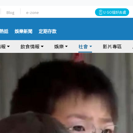
Blog
e-zone
U GO搵好去處
熱話
娛樂新聞
定期存款
情報
飲食情報
娛樂
社會
影片專區