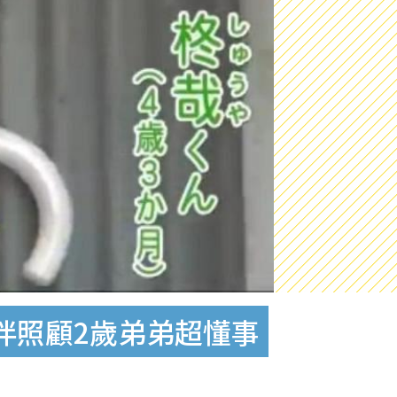
伴照顧2歲弟弟超懂事