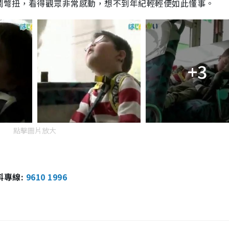
鬧彆扭，看得觀眾非常感動，想不到年紀輕輕便如此懂事。
+3
點擊圖片放大
報料專線:
9610 1996