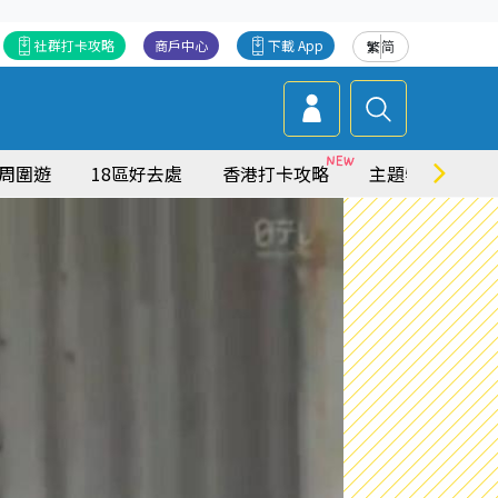
社群打卡攻略
商戶中心
下載 App
繁
简
周圍遊
18區好去處
香港打卡攻略
主題特集