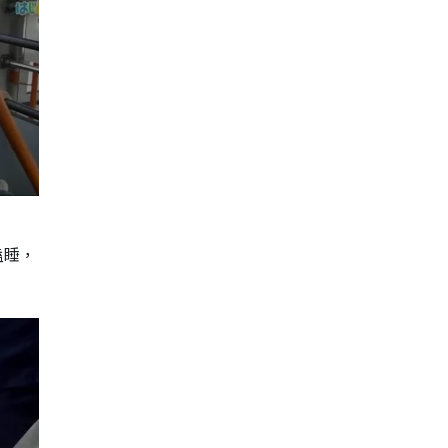
瞌睡，
。