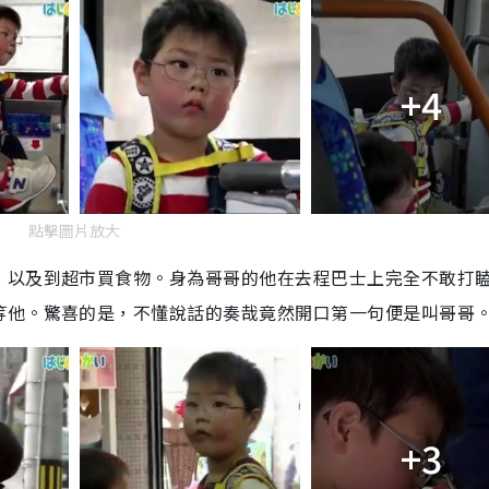
+4
點擊圖片放大
，以及到超市買食物。身為哥哥的他在去程巴士上完全不敢打
等他。驚喜的是，不懂說話的奏哉竟然開口第一句便是叫哥哥
+3