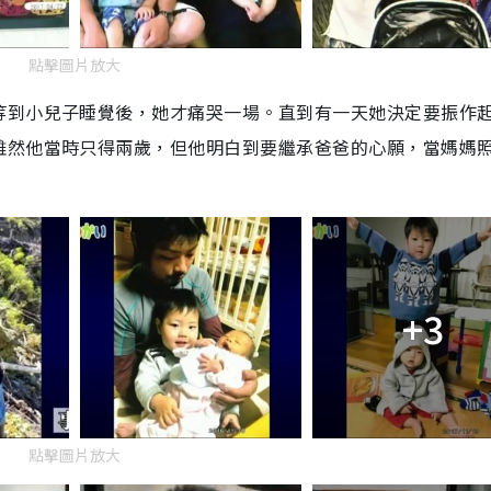
點擊圖片放大
等到小兒子睡覺後，她才痛哭一場。直到有一天她決定要振作
雖然他當時只得兩歲，但他明白到要繼承爸爸的心願，當媽媽
+3
點擊圖片放大