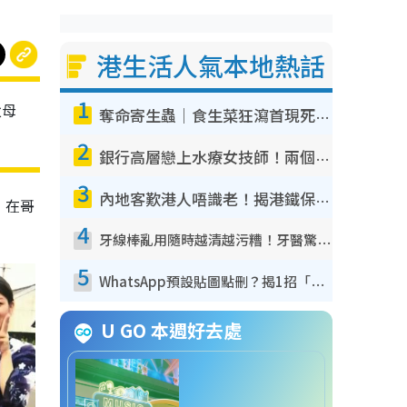
港生活人氣本地熱話
1
父母
奪命寄生蟲｜食生菜狂瀉首現死者！疫潮惡化錄1.8萬宗病例 揭洗菜3大謬誤
2
銀行高層戀上水療女技師！兩個月借128萬驚覺「沉船」沉落火海 揭背後疑似邪教操控賣淫
3
內地客歎港人唔識老！揭港鐵保鮮級冷氣 港人求放過：咪投訴
，在哥
4
牙線棒亂用隨時越清越污糟！牙醫驚揭盲目過戶細菌恐致蛀牙：呢種先係日常真保養
5
WhatsApp預設貼圖點刪？揭1招「反向操作」還原簡潔介面 附3步實測教學
U GO 本週好去處