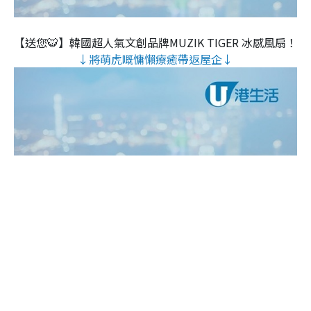
【送您🐯】韓國超人氣文創品牌MUZIK TIGER 冰感風扇！
↓將萌虎嘅慵懶療癒帶返屋企↓