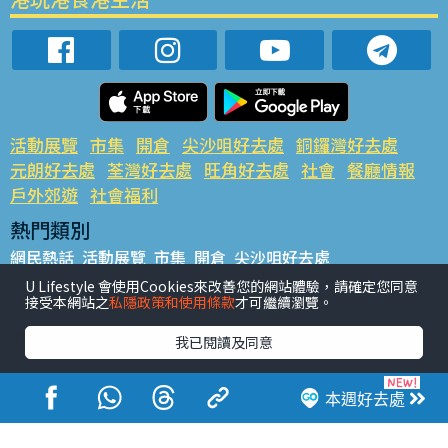
活動展覽
市集
開倉
尖沙咀好去處
銅鑼灣好去處
元朗好去處
荃灣好去處
旺角好去處
社會
餐廳情報
戶外郊遊
社會福利
熱門類別
網民熱話
活動展覽
市集
開倉
尖沙咀好去處
銅鑼灣好去處
元朗好去處
荃灣好去處
旺角好去處
社會
U Lifestyle 會使用Cookies來改善您的網站體驗，請確定您同意
接受本網站之
私隱政策和使用條款
才可繼續瀏覽。
餐廳情報
戶外郊遊
熱門標籤
我已閱讀及同意
#UGO搵好去處
#人氣活動推介
#美食社群熱話
#親子玩樂好去處
#ULifestyle應用程式
#限時搶
本週好去處
#UJetso禮物放送
#ULifestyle商戶中心
#著數
#網絡熱話