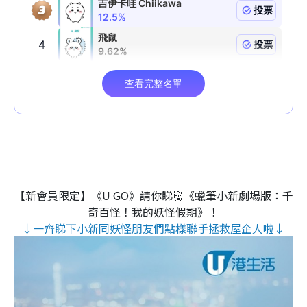
【新會員限定】《U GO》請你睇👹《蠟筆小新劇場版：千
奇百怪！我的妖怪假期》！
↓一齊睇下小新同妖怪朋友們點樣聯手拯救屋企人啦↓