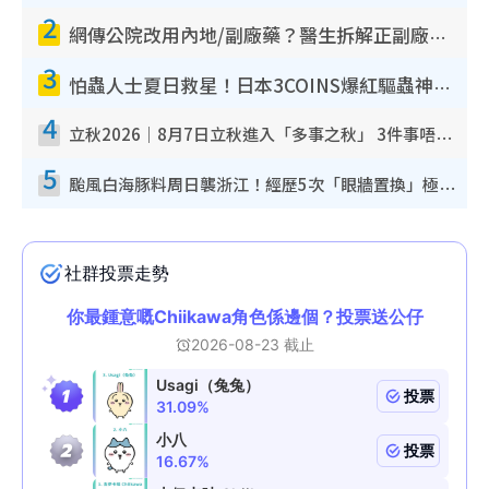
2
網傳公院改用內地/副廠藥？醫生拆解正副廠分別 揭4類人換藥隨時出事
3
怕蟲人士夏日救星！日本3COINS爆紅驅蟲神器$45起 1招「全程免觸碰」輕鬆搞定小強
4
立秋2026｜8月7日立秋進入「多事之秋」 3件事唔做得！專家教6招開運 清枱頭／銀包納氣接好運
5
颱風白海豚料周日襲浙江！經歷5次「眼牆置換」極罕見 成登陸內地最長途颱風