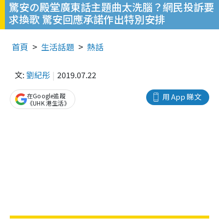
驚安の殿堂廣東話主題曲太洗腦？網民投訴要
求換歌 驚安回應承諾作出特別安排
首頁
生活話題
熱話
文:
劉紀彤
2019.07.22
在Google追蹤
用 App 睇文
《UHK 港生活》