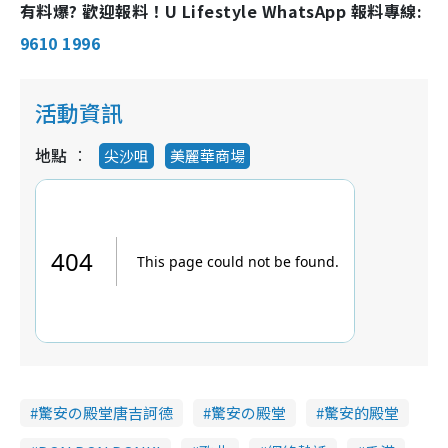
有料爆? 歡迎報料！U Lifestyle WhatsApp 報料專線:
9610 1996
活動資訊
地點
尖沙咀
美麗華商場
驚安の殿堂唐吉訶德
驚安の殿堂
驚安的殿堂