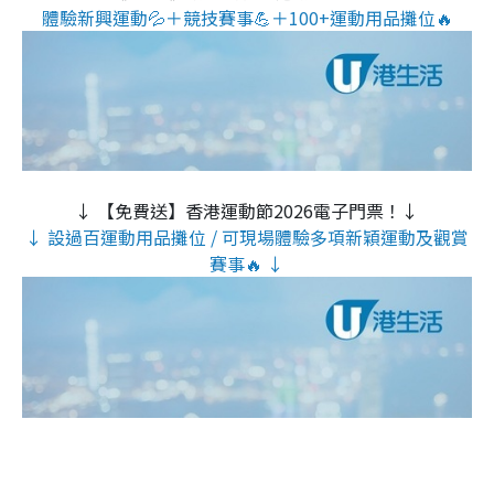
體驗新興運動💦＋競技賽事💪＋100+運動用品攤位🔥
↓ 【免費送】香港運動節2026電子門票！↓
↓ 設過百運動用品攤位 / 可現場體驗多項新穎運動及觀賞
賽事🔥 ↓