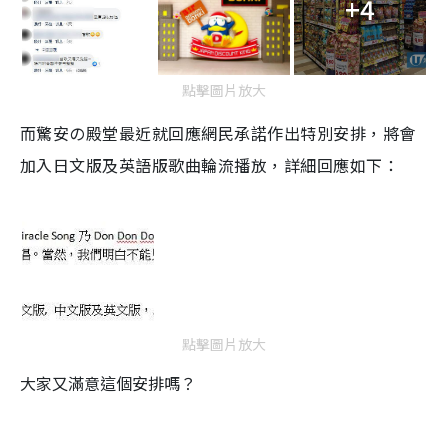
+4
點擊圖片放大
而驚安の殿堂最近就回應網民承諾作出特別安排，將會
加入日文版及英語版歌曲輪流播放，詳細回應如下
：
點擊圖片放大
大家又滿意這個安排嗎？