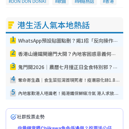
DON DON DONKI
歌曲
網絡熱話
香港
港生活人氣本地熱話
1
WhatsApp預設貼圖點刪？揭1招「反向操作」還原簡潔介面 附3步實測教學
2
香港山邊鐵閘邊門大開？內地客困惑意義何在！網民神回覆：呢種叫法理性防禦
3
鬼門開2026｜農曆七月撞正日全食特別邪？專家警告切忌做一事！揭4大禁忌+2招保平安
4
奪命寄生蟲｜食生菜狂瀉首現死者！疫潮惡化錄1.8萬宗病例 揭洗菜3大謬誤
5
內地客歎港人唔識老！揭港鐵保鮮級冷氣 港人求放過：咪投訴