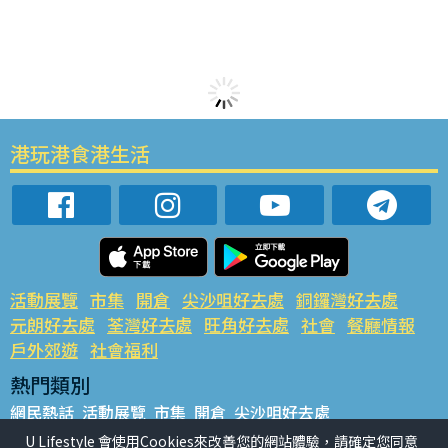
港玩港食港生活
活動展覽
市集
開倉
尖沙咀好去處
銅鑼灣好去處
元朗好去處
荃灣好去處
旺角好去處
社會
餐廳情報
戶外郊遊
社會福利
熱門類別
網民熱話
活動展覽
市集
開倉
尖沙咀好去處
銅鑼灣好去處
元朗好去處
荃灣好去處
旺角好去處
社會
U Lifestyle 會使用Cookies來改善您的網站體驗，請確定您同意