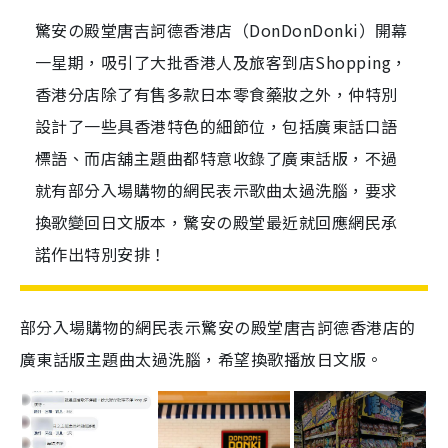
驚安の殿堂唐吉訶德香港店（DonDonDonki）開幕
一星期，吸引了大批香港人及旅客到店Shopping，
香港分店除了有售多款日本零食藥妝之外，仲特別
設計了一些具香港特色的細節位，包括廣東話口語
標語、而店舖主題曲都特意收錄了廣東話版，不過
就有部分入場購物的網民表示歌曲太過洗腦，要求
換歌變回日文版本，驚安の殿堂最近就回應網民承
諾作出特別安排！
部分入場購物的網民表示驚安の殿堂唐吉訶德香港店的
廣東話版主題曲太過洗腦，希望換歌播放日文版。