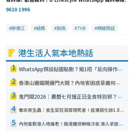
9610 1996
柳俊江
結婚
拍拖
TVB
網絡熱話
港生活人氣本地熱話
1
WhatsApp預設貼圖點刪？揭1招「反向操作」還原簡潔介面 附3步實測教學
2
香港山邊鐵閘邊門大開？內地客困惑意義何在！網民神回覆：呢種叫法理性防禦
3
鬼門開2026｜農曆七月撞正日全食特別邪？專家警告切忌做一事！揭4大禁忌+2招保平安
4
奪命寄生蟲｜食生菜狂瀉首現死者！疫潮惡化錄1.8萬宗病例 揭洗菜3大謬誤
5
內地客歎港人唔識老！揭港鐵保鮮級冷氣 港人求放過：咪投訴