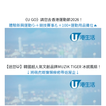
《U GO》請您去香港運動節2026！
體驗新興運動💦＋競技賽事💪＋100+運動用品攤位🔥
【送您🐯】韓國超人氣文創品牌MUZIK TIGER 冰感風扇！
↓將萌虎嘅慵懶療癒帶返屋企↓