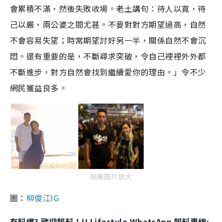
會累積不滿，然後失敗收場。老土講句：待人以寬，待
己以嚴，兩公婆之間尤甚。不要對對方期望過高，自然
不會容易失望；時常期望討好另一半，關係自然不會沉
悶。還有重要的是，不斷尋求突破，令自己裡裡外外都
不斷進步，對方自然會找到繼續愛你的理由。」令不少
網民獲益良多。
點擊圖片放大
圖：
柳俊江IG
有料爆? 歡迎報料！U Lifestyle WhatsApp 報料專線: