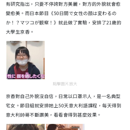
有研究指出，只要不停誇對方美麗，對方的外貌就會愈
變愈美。而日本節目《50日間で女性の顔は変わるの
か！？マツコが観察！》就此做了實驗，安排了21歲的
大學生京香。
點擊圖片放大
京香對自己外貌沒自信，日常以口罩示人，是一名典型
宅女。節目組就安排她上50天意大利語課程，每天得到
意大利帥哥不斷讚美，看看會得到甚麼效果。