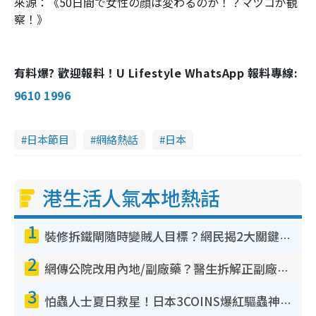
來源：《50日間で女性の顔は変わるのか！？マツコが観
察！》
有料爆? 歡迎報料！U Lifestyle WhatsApp 報料專線:
9610 1996
日本節目
網絡熱話
日本
港生活人氣本地熱話
1
裝修拆鐵閘隨時變賊人目標？網民揭2大關鍵用途：裝新式等於白裝？附新舊鐵閘分別
2
網傳公院改用內地/副廠藥？醫生拆解正副廠分別 揭4類人換藥隨時出事
3
怕蟲人士夏日救星！日本3COINS爆紅驅蟲神器$45起 1招「全程免觸碰」輕鬆搞定小強