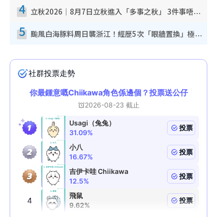
4
立秋2026｜8月7日立秋進入「多事之秋」 3件事唔做得！專家教6招開運 清枱頭／銀包納氣接好運
5
颱風白海豚料周日襲浙江！經歷5次「眼牆置換」極罕見 成登陸內地最長途颱風