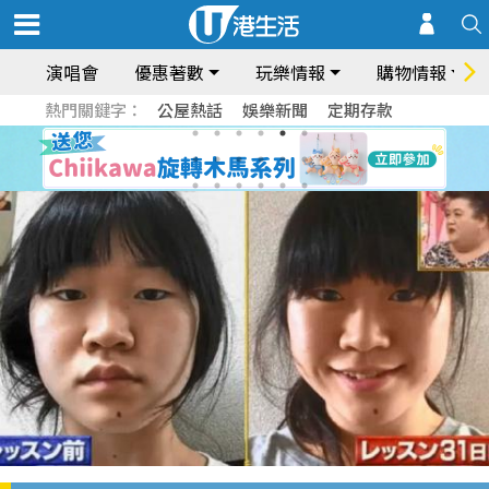
演唱會
優惠著數
玩樂情報
購物情報
熱門關鍵字：
公屋熱話
娛樂新聞
定期存款