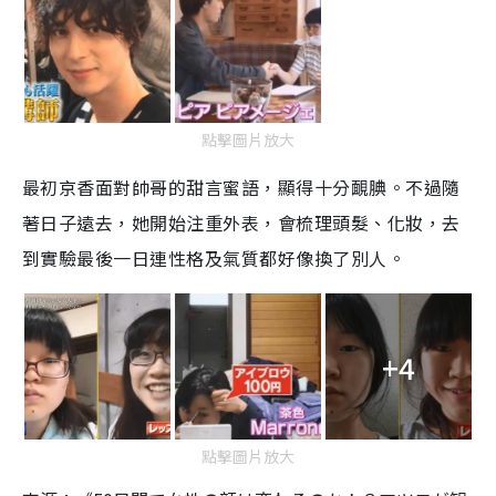
點擊圖片放大
最初京香面對帥哥的甜言蜜語，顯得十分靦腆。不過隨
著日子遠去，她開始注重外表，會梳理頭髮、化妝，去
到實驗最後一日連性格及氣質都好像換了別人。
+4
點擊圖片放大