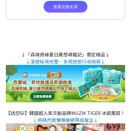
↓「森境奇緣夏日異想尋龍記」限定精品↓
↓漫遊秘境地墊、多用途旅行收納袋↓
【送您🐯】韓國超人氣文創品牌MUZIK TIGER 冰感風扇！
↓將萌虎嘅慵懶療癒帶返屋企↓