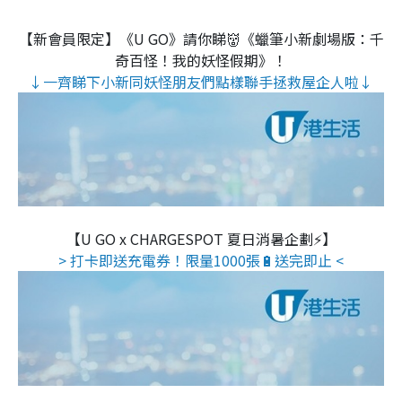
【新會員限定】《U GO》請你睇👹《蠟筆小新劇場版：千
奇百怪！我的妖怪假期》！
↓一齊睇下小新同妖怪朋友們點樣聯手拯救屋企人啦↓
【U GO x CHARGESPOT 夏日消暑企劃⚡】
> 打卡即送充電券！限量1000張🔋送完即止 <