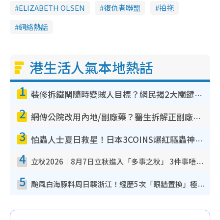
ELIZABETH OLSEN
復仇者聯盟
拍拖
網絡熱話
港生活人氣本地熱話
1
裝修拆鐵閘隨時變賊人目標？網民揭2大關鍵用途：裝新式等於白裝？附新舊鐵閘分別
2
網傳公院改用內地/副廠藥？醫生拆解正副廠分別 揭4類人換藥隨時出事
3
怕蟲人士夏日救星！日本3COINS爆紅驅蟲神器$45起 1招「全程免觸碰」輕鬆搞定小強
4
立秋2026｜8月7日立秋進入「多事之秋」 3件事唔做得！專家教6招開運 清枱頭／銀包納氣接好運
5
颱風白海豚料周日襲浙江！經歷5次「眼牆置換」極罕見 成登陸內地最長途颱風