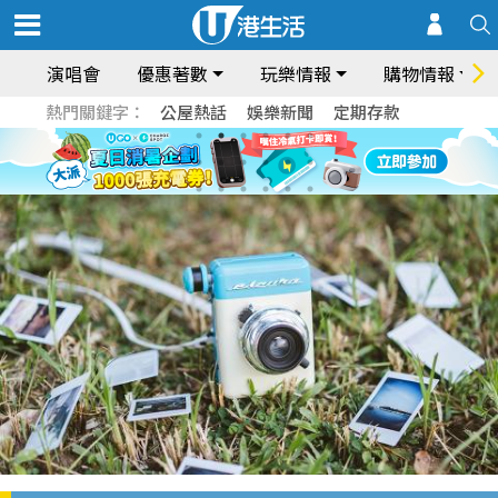
演唱會
優惠著數
玩樂情報
購物情報
熱門關鍵字：
公屋熱話
娛樂新聞
定期存款