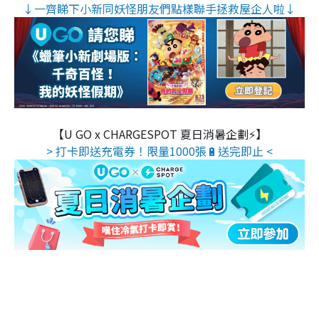
↓一齊睇下小新同妖怪朋友們點樣聯手拯救屋企人啦↓
【U GO x CHARGESPOT 夏日消暑企劃⚡】
> 打卡即送充電券！限量1000張🔋送完即止 <