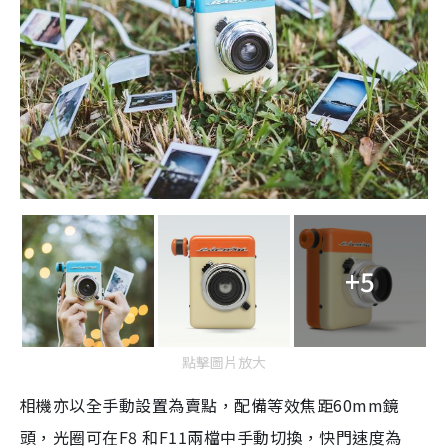
+5
點擊圖片放大
相機亦以全手動
設置為賣點，
配備等效焦距
60mm
鏡
頭
，光圈可在
F8
和
F11
兩檔中手動切換，快門速度為