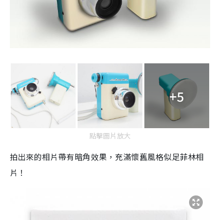
+5
點擊圖片放大
拍出來的相片帶有
暗角效果
，充滿懷舊風格似足菲林相
片！