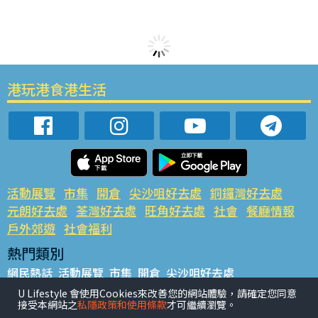
港玩港食港生活
活動展覽
市集
開倉
尖沙咀好去處
銅鑼灣好去處
元朗好去處
荃灣好去處
旺角好去處
社會
餐廳情報
戶外郊遊
社會福利
熱門類別
網民熱話
活動展覽
市集
開倉
尖沙咀好去處
銅鑼灣好去處
元朗好去處
荃灣好去處
旺角好去處
社會
U Lifestyle 會使用Cookies來改善您的網站體驗，請確定您同意
接受本網站之
私隱政策和使用條款
才可繼續瀏覽。
餐廳情報
戶外郊遊