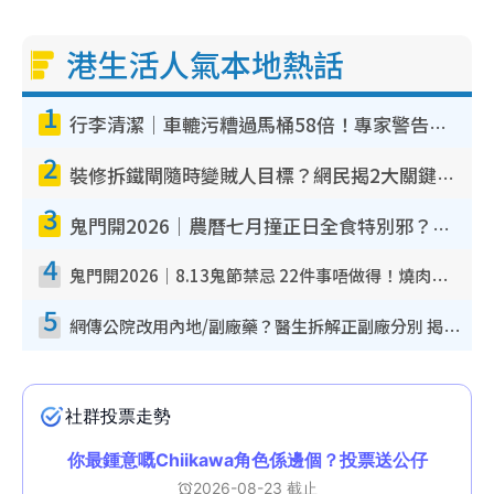
港生活人氣本地熱話
1
行李清潔｜車轆污糟過馬桶58倍！專家警告忌用酒精抹 教1招免污手除菌
2
裝修拆鐵閘隨時變賊人目標？網民揭2大關鍵用途：裝新式等於白裝？附新舊鐵閘分別
3
鬼門開2026｜農曆七月撞正日全食特別邪？專家警告切忌做一事！揭4大禁忌+2招保平安
4
鬼門開2026｜8.13鬼節禁忌 22件事唔做得！燒肉、刺身要少食？半夜勿吹口哨/打呢個電話
5
網傳公院改用內地/副廠藥？醫生拆解正副廠分別 揭4類人換藥隨時出事