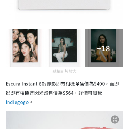
+18
點擊圖片放大
Escura Instant 60s
即影即有相機單售價為
$400
，而即
影即有相機
連閃光燈
售價為
$564
，詳情可瀏覽
indiegogo
。