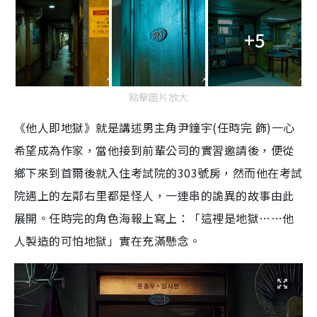
+5
點擊圖片放大
《他人即地獄》就是講述男主角尹鐘宇(任時完 飾)一心
希望成為作家，當他接到前輩公司的實習邀請後，便從
鄉下來到首爾後就入住考試院的303號房，然而他在考試
院遇上的左鄰右里都是怪人，一連串的詭異的故事由此
展開。任時完的角色海報上寫上：「這裡是地獄……他
人製造的可怕地獄」實在充滿懸念。