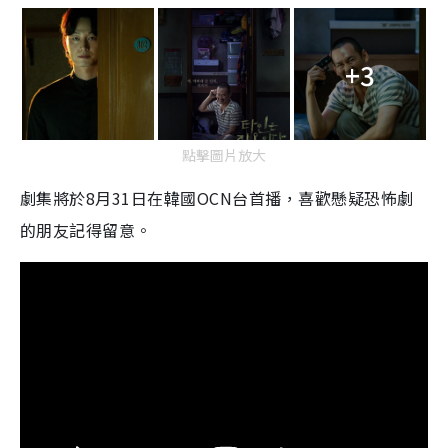
+3
點擊圖片放大
劇集將於8月31日在韓國OCN台首播，喜歡懸疑恐怖劇
的朋友記得留意。