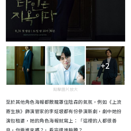
+2
點擊圖片放大
至於其他角色海報都散籠罩住陰森的氣氛，例如《上流
寄生族》飾演管家的李姃垠都有份參演新劇，劇中她扮
演包租婆，她的角色海報就寫上：「這裡的人都很善
良，你要進來嗎？」看完還誰夠膽？