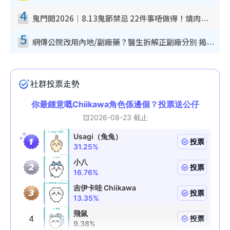
4
鬼門開2026｜8.13鬼節禁忌 22件事唔做得！燒肉、刺身要少食？半夜勿吹口哨/打呢個電話
5
網傳公院改用內地/副廠藥？醫生拆解正副廠分別 揭4類人換藥隨時出事