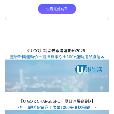
《U GO》請您去香港運動節2026！
體驗新興運動💦＋競技賽事💪＋100+運動用品攤位🔥
【U GO x CHARGESPOT 夏日消暑企劃⚡】
> 打卡即送充電券！限量1000張🔋送完即止 <