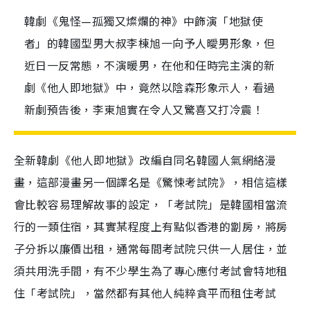
韓劇《鬼怪—孤獨又燦爛的神》中飾演「地獄使
者」的韓國型男大叔李棟旭一向予人曖男形象，但
近日一反常態，不演暖男，在他和任時完主演的新
劇《他人即地獄》中，竟然以陰森形象示人，看過
新劇預告後，李東旭實在令人又驚喜又打冷震！
全新韓劇《他人即地獄》改編自同名韓國人氣網絡漫
畫，這部漫畫另一個譯名是《驚悚考試院》，相信這樣
會比較容易理解故事的設定，「考試院」是韓國相當流
行的一類住宿，其實某程度上有點似香港的劏房，將房
子分拆以廉價出租，通常每間考試院只供一人居住，並
須共用洗手間，有不少學生為了專心應付考試會特地租
住「考試院」，當然都有其他人純粹貪平而租住考試