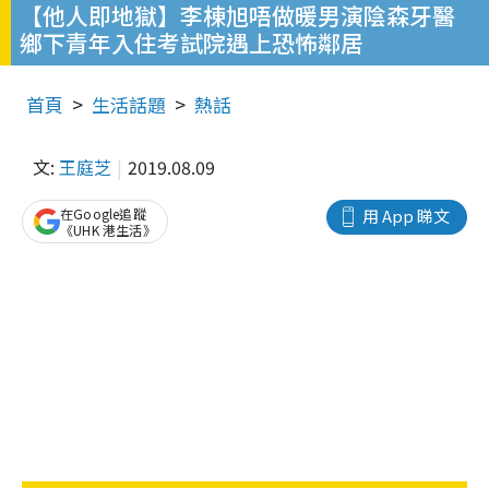
【他人即地獄】李棟旭唔做暖男演陰森牙醫
鄉下青年入住考試院遇上恐怖鄰居
首頁
生活話題
熱話
文:
王庭芝
2019.08.09
在Google追蹤
用 App 睇文
《UHK 港生活》