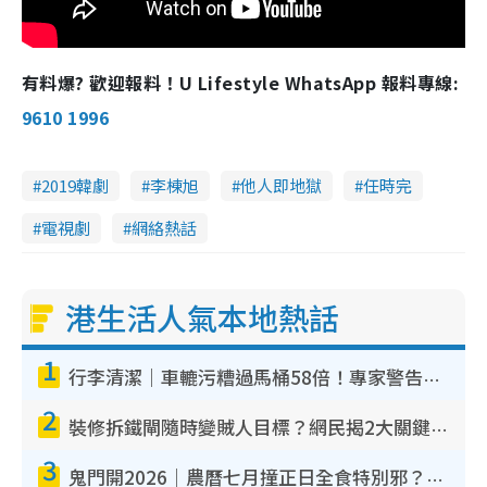
有料爆? 歡迎報料！U Lifestyle WhatsApp 報料專線:
9610 1996
2019韓劇
李棟旭
他人即地獄
任時完
電視劇
網絡熱話
港生活人氣本地熱話
1
行李清潔｜車轆污糟過馬桶58倍！專家警告忌用酒精抹 教1招免污手除菌
2
裝修拆鐵閘隨時變賊人目標？網民揭2大關鍵用途：裝新式等於白裝？附新舊鐵閘分別
3
鬼門開2026｜農曆七月撞正日全食特別邪？專家警告切忌做一事！揭4大禁忌+2招保平安