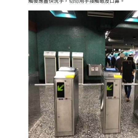
觸後應盡快洗手，切勿用手接觸眼及口鼻。