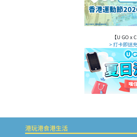
【U GO x
> 打卡即送充
港玩港食港生活