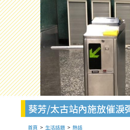
葵芳/太古站內施放催淚
首頁
生活話題
熱話