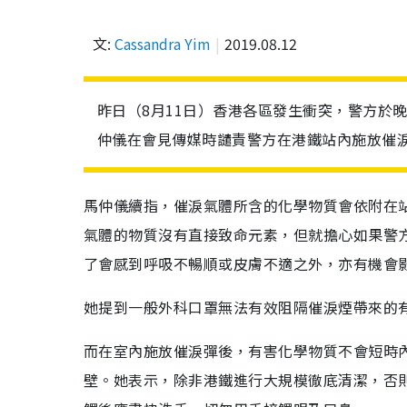
文:
Cassandra Yim
2019.08.12
昨日（8月11日）香港各區發生衝突，警方於
仲儀在會見傳媒時譴責警方在港鐵站內施放催
馬仲儀續指，催淚氣體所含的化學物質會依附在
氣體的物質沒有直接致命元素，但就擔心如果警
了會感到呼吸不暢順或皮膚不適之外，亦有機會
她提到一般外科口罩無法有效阻隔催淚煙帶來的
而在室內施放催淚彈後，有害化學物質不會短時
壁。她表示，除非港鐵進行大規模徹底清潔，否