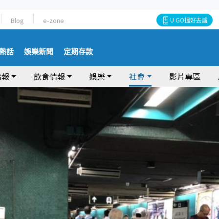
Blog
e-zone
U GO搵好去處
熱話
娛樂新聞
定期存款
情報
飲食情報
娛樂
社會
影片專區