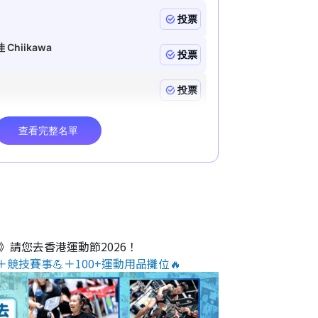
O》請您去香港運動節2026！
＋競技賽事💪＋100+運動用品攤位🔥