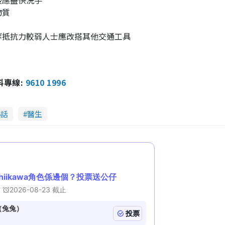
後應盡快洗手
物質
等抵抗力較弱人士應改搭其他交通工具
報料專線:
9610 1996
熱話
醫生