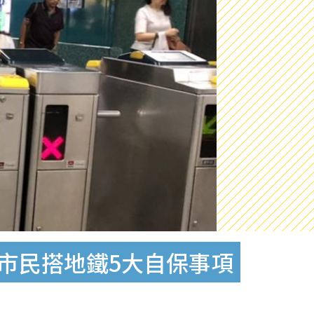
議市民搭地鐵5大自保事項