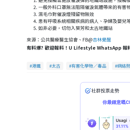
避免接觸曾施放催淚彈的地鐵站設施，接觸
一般外科口罩無法阻隔催淚氣體帶來的有害
濕毛巾對催淚煙殘留物無效
患有呼吸系統相關疾病的病人、孕婦及嬰兒
如非必要，切勿入葵芳和太古地鐵站
來源：公共醫療醫生協會、FB@
杏林覺醒
有料爆? 歡迎報料！U Lifestyle WhatsApp 
港鐵
太古
有害化學物／毒品
網絡