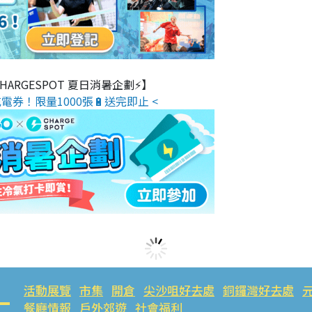
 CHARGESPOT 夏日消暑企劃⚡】
電券！限量1000張🔋送完即止 <
活動展覽
市集
開倉
尖沙咀好去處
銅鑼灣好去處
餐廳情報
戶外郊遊
社會福利