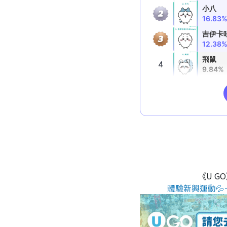
《U G
體驗新興運動💦