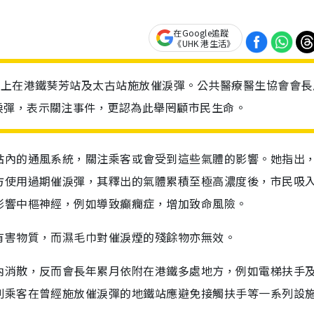
在Google追蹤
《UHK 港生活》
晚上在港鐵葵芳站及太古站施放催淚彈。公共醫療醫生協會會長
淚彈，表示關注事件，更認為此舉罔顧市民生命。
站內的通風系統，關注乘客或會受到這些氣體的影響。她指出
方使用過期催淚彈，其釋出的氣體累積至極高濃度後，市民吸
影響中樞神經，例如導致癲癇症，增加致命風險。
有害物質，而濕毛巾對催淚煙的殘餘物亦無效。
內消散，反而會長年累月依附在港鐵多處地方，例如電梯扶手
則乘客在曾經施放催淚彈的地鐵站應避免接觸扶手等一系列設