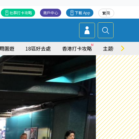
社群打卡攻略
商戶中心
下載 App
繁
简
周圍遊
18區好去處
香港打卡攻略
主題特集