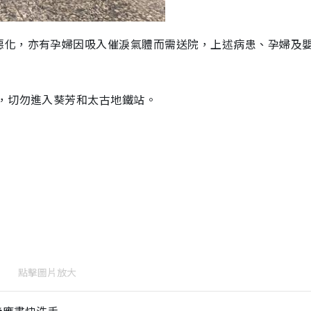
惡化，亦有孕婦因吸入催淚氣體而需送院，上述病患、孕婦及
，切勿進入葵芳和太古地鐵站。
點擊圖片放大