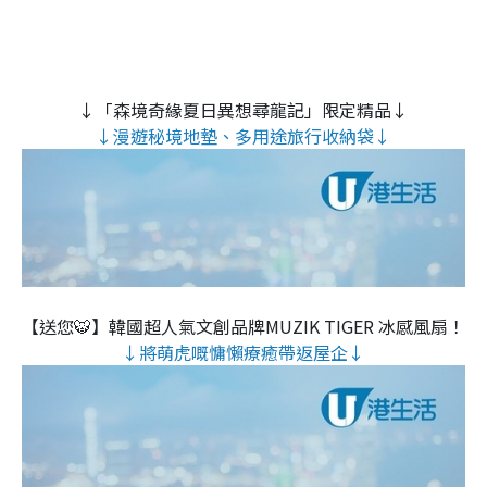
↓「森境奇緣夏日異想尋龍記」限定精品↓
↓漫遊秘境地墊、多用途旅行收納袋↓
【送您🐯】韓國超人氣文創品牌MUZIK TIGER 冰感風扇！
↓將萌虎嘅慵懶療癒帶返屋企↓