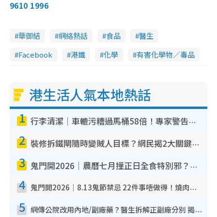
9610 1996
華御結
網絡熱話
食品
醫生
Facebook
港鐵
化學
有害化學物／毒品
港生活人氣本地熱話
1
行李清潔｜車轆污糟過馬桶58倍！專家警告忌用酒精抹 教1招免污手除菌
2
裝修拆鐵閘隨時變賊人目標？網民揭2大關鍵用途：裝新式等於白裝？附新舊鐵閘分別
3
鬼門開2026｜農曆七月撞正日全食特別邪？專家警告切忌做一事！揭4大禁忌+2招保平安
4
鬼門開2026｜8.13鬼節禁忌 22件事唔做得！燒肉、刺身要少食？半夜勿吹口哨/打呢個電話
5
網傳公院改用內地/副廠藥？醫生拆解正副廠分別 揭4類人換藥隨時出事