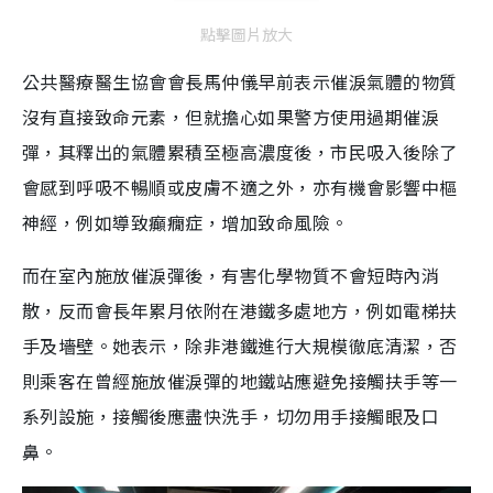
點擊圖片放大
公共醫療醫生協會會長馬仲儀早前表示催淚氣體的物質
沒有直接致命元素，但就擔心如果警方使用過期催淚
彈，其釋出的氣體累積至極高濃度後，市民吸入後除了
會感到呼吸不暢順或皮膚不適之外，亦有機會影響中樞
神經，例如導致癲癇症，增加致命風險。
而在室內施放催淚彈後，有害化學物質不會短時內消
散，反而會長年累月依附在港鐵多處地方，例如電梯扶
手及墻壁。她表示，除非港鐵進行大規模徹底清潔，否
則乘客在曾經施放催淚彈的地鐵站應避免接觸扶手等一
系列設施，接觸後應盡快洗手，切勿用手接觸眼及口
鼻。