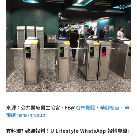
來源：公共醫療醫生協會、FB@
杏林覺醒
、
華御結黨
、
華
御結 hana-musubi
有料爆? 歡迎報料！U Lifestyle WhatsApp 報料專線: