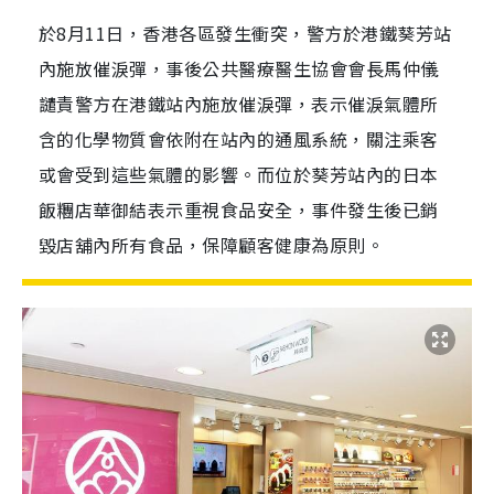
於8月11日，香港各區發生衝突，警方於港鐵葵芳站
內施放催淚彈，事後公共醫療醫生協會會長馬仲儀
譴責警方在港鐵站內施放催淚彈，表示催淚氣體所
含的化學物質會依附在站內的通風系統，關注乘客
或會受到這些氣體的影響。而位於葵芳站內的日本
飯糰店華御結表示重視食品安全，事件發生後已銷
毀店舖內所有食品，保障顧客健康為原則。