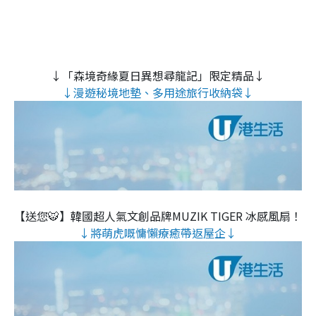
↓「森境奇緣夏日異想尋龍記」限定精品↓
↓漫遊秘境地墊、多用途旅行收納袋↓
【送您🐯】韓國超人氣文創品牌MUZIK TIGER 冰感風扇！
↓將萌虎嘅慵懶療癒帶返屋企↓