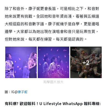
除了和音外，康子妮更會長笛，可是相比之下，和音對
她來說更有挑戰。全因她和音年資尚淺，看著與五線譜
大相逕庭的和音數字譜，康子妮幾乎是自學，更是邊唱
邊學。大家都以為她出現在演唱會和音只是玩票性質，
但對她來說，每天都在練習，每天都是認真的。
+2
點擊圖片放大
圖：IG@
康子妮
有料爆? 歡迎報料！U Lifestyle WhatsApp 報料專線: