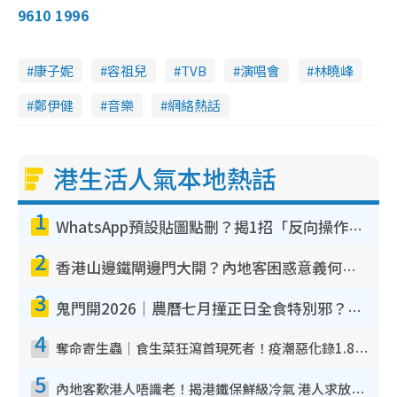
9610 1996
康子妮
容祖兒
TVB
演唱會
林曉峰
鄭伊健
音樂
網絡熱話
港生活人氣本地熱話
1
WhatsApp預設貼圖點刪？揭1招「反向操作」還原簡潔介面 附3步實測教學
2
香港山邊鐵閘邊門大開？內地客困惑意義何在！網民神回覆：呢種叫法理性防禦
3
鬼門開2026｜農曆七月撞正日全食特別邪？專家警告切忌做一事！揭4大禁忌+2招保平安
4
奪命寄生蟲｜食生菜狂瀉首現死者！疫潮惡化錄1.8萬宗病例 揭洗菜3大謬誤
5
內地客歎港人唔識老！揭港鐵保鮮級冷氣 港人求放過：咪投訴