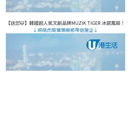
【送您🐯】韓國超人氣文創品牌MUZIK TIGER 冰感風扇！
↓將萌虎嘅慵懶療癒帶返屋企↓