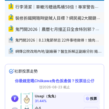
1
行李清潔｜車轆污糟過馬桶58倍！專家警告忌用酒精抹 教1招免污手除菌
2
裝修拆鐵閘隨時變賊人目標？網民揭2大關鍵用途：裝新式等於白裝？附新舊鐵閘分別
3
鬼門開2026｜農曆七月撞正日全食特別邪？專家警告切忌做一事！揭4大禁忌+2招保平安
4
鬼門開2026｜8.13鬼節禁忌 22件事唔做得！燒肉、刺身要少食？半夜勿吹口哨/打呢個電話
5
網傳公院改用內地/副廠藥？醫生拆解正副廠分別 揭4類人換藥隨時出事