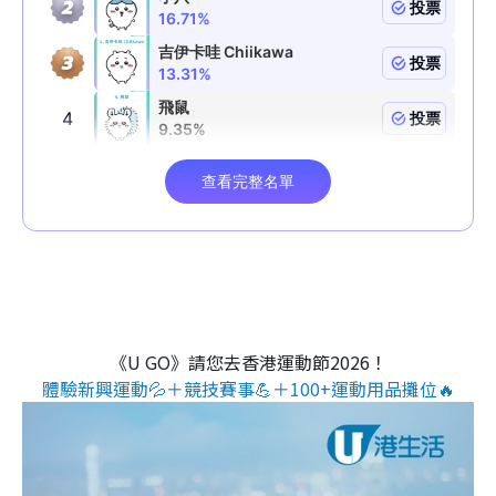
《U GO》請您去香港運動節2026！
體驗新興運動💦＋競技賽事💪＋100+運動用品攤位🔥