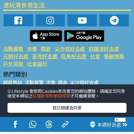
港玩港食港生活
活動展覽
市集
開倉
尖沙咀好去處
銅鑼灣好去處
元朗好去處
荃灣好去處
旺角好去處
社會
餐廳情報
戶外郊遊
社會福利
熱門類別
網民熱話
活動展覽
市集
開倉
尖沙咀好去處
銅鑼灣好去處
元朗好去處
荃灣好去處
旺角好去處
社會
U Lifestyle 會使用Cookies來改善您的網站體驗，請確定您同意
接受本網站之
私隱政策和使用條款
才可繼續瀏覽。
餐廳情報
戶外郊遊
熱門標籤
我已閱讀及同意
#UGO搵好去處
#人氣活動推介
#美食社群熱話
#親子玩樂好去處
#ULifestyle應用程式
#限時搶
本週好去處
#UJetso禮物放送
#ULifestyle商戶中心
#著數
#網絡熱話