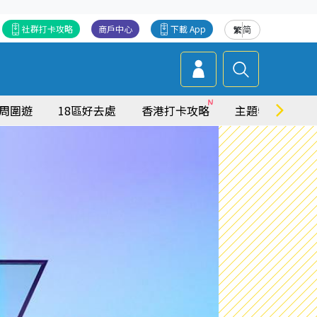
社群打卡攻略
商戶中心
下載 App
繁
简
周圍遊
18區好去處
香港打卡攻略
主題特集