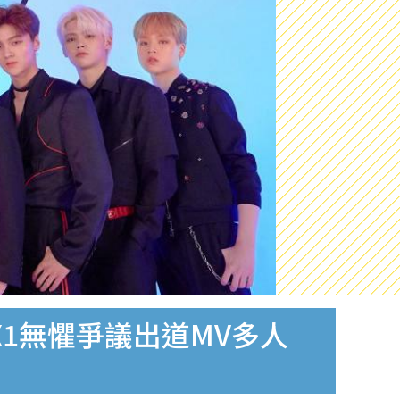
弟團X1無懼爭議出道MV多人