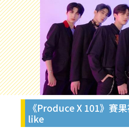
《Produce X 101
like