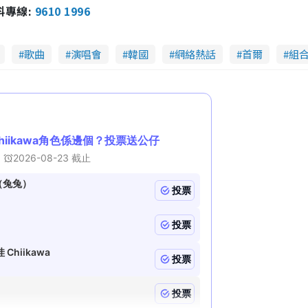
報料專線:
9610 1996
歌曲
演唱會
韓國
網絡熱話
首爾
組