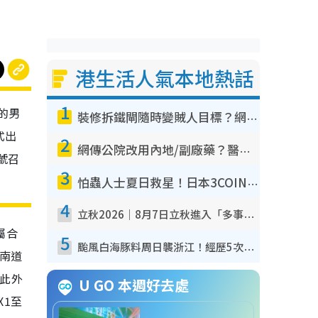
港生活人氣本地熱話
1
年的男
裝修拆鐵閘隨時變賊人目標？網民揭2大關鍵用途：裝新式等於白裝？附新舊鐵閘分別
式出
2
網傳公院改用內地/副廠藥？醫生拆解正副廠分別 揭4類人換藥隨時出事
號召
3
怕蟲人士夏日救星！日本3COINS爆紅驅蟲神器$45起 1招「全程免觸碰」輕鬆搞定小強
4
立秋2026｜8月7日立秋進入「多事之秋」 3件事唔做得！專家教6招開運 清枱頭／銀包納氣接好運
屬合
5
颱風白海豚料周日襲浙江！經歷5次「眼牆置換」極罕見 成登陸內地最長途颱風
南道
因此外
U GO 本週好去處
X1至