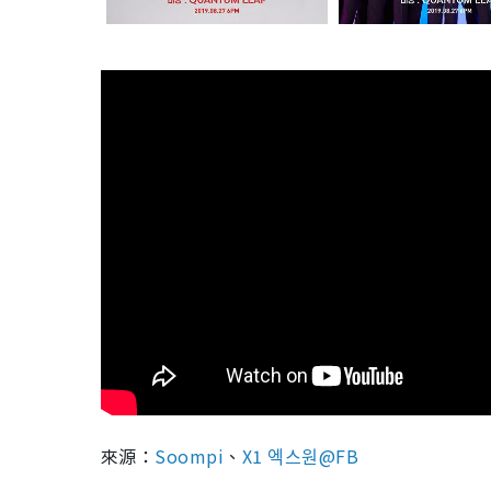
來源：
Soompi
、
X1 엑스원@FB