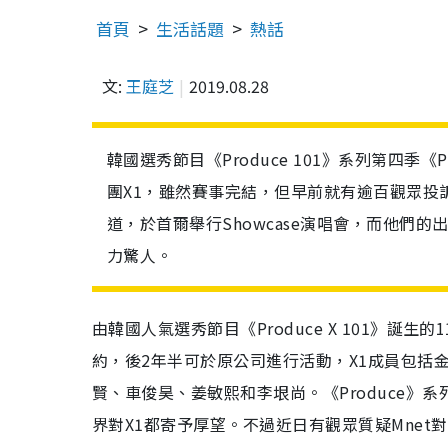
首頁
生活話題
熱話
文:
王庭芝
2019.08.28
韓國選秀節目《Produce 101》系列第四季《
團X1，雖然賽事完結，但早前就有逾百觀眾投
道，於首爾舉行Showcase演唱會，而他們的
力驚人。
由韓國人氣選秀節目《Produce X 101》誕
約，後2年半可於原公司進行活動，X1成員包括
賢、車俊昊、姜敏熙和李垠尚。《Produce》系列首
界對X1都寄予厚望。不過近日有觀眾質疑Mne