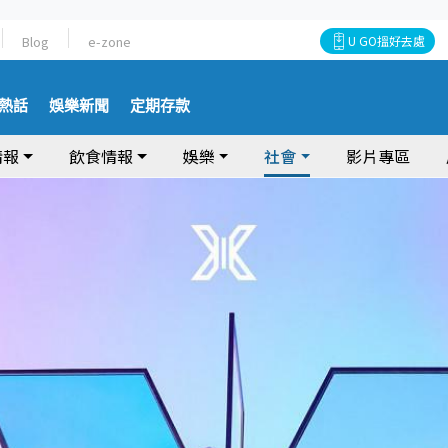
Blog
e-zone
U GO搵好去處
熱話
娛樂新聞
定期存款
情報
飲食情報
娛樂
社會
影片專區