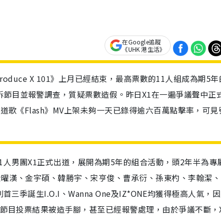
在Google追蹤
《UHK 港生活》
Produce X 101》上月已經結束，最高票數的11人組成為期5
訴節目並報警調查，質疑票數造假。昨日X1在一遍爭議聲中正
出道歌《Flash》MV上架未夠一天已錄得逾六百萬點擊率，可見
生的11人男團X1正式出道，展開為期5年的組合活動，頭2年半為專
金曜漢、金宇碩、韓勝宇、宋亨俊、曹承衍、孫東杓、李翰潔、
三季誕生I.O.I、Wanna One及IZ*ONE均獲得極高人氣，
t對節目投票結果被造手腳，甚至已經報警處理，由於爭議不斷，