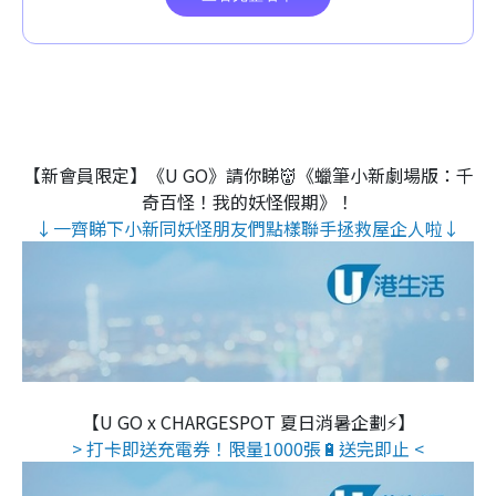
【新會員限定】《U GO》請你睇👹《蠟筆小新劇場版：千
奇百怪！我的妖怪假期》！
↓一齊睇下小新同妖怪朋友們點樣聯手拯救屋企人啦↓
【U GO x CHARGESPOT 夏日消暑企劃⚡】
> 打卡即送充電券！限量1000張🔋送完即止 <