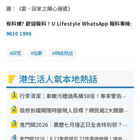
圖：《愛·回家之開心速遞》
有料爆? 歡迎報料！U Lifestyle WhatsApp 報料專線:
9610 1996
研究
指數
網絡熱話
港生活人氣本地熱話
1
行李清潔｜車轆污糟過馬桶58倍！專家警告忌用酒精抹 教1招免污手除菌
2
裝修拆鐵閘隨時變賊人目標？網民揭2大關鍵用途：裝新式等於白裝？附新舊鐵閘分別
3
鬼門開2026｜農曆七月撞正日全食特別邪？專家警告切忌做一事！揭4大禁忌+2招保平安
4
鬼門開2026｜8.13鬼節禁忌 22件事唔做得！燒肉、刺身要少食？半夜勿吹口哨/打呢個電話