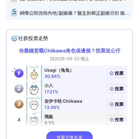
5
網傳公院改用內地/副廠藥？醫生拆解正副廠分別 揭4類人換藥隨時出事