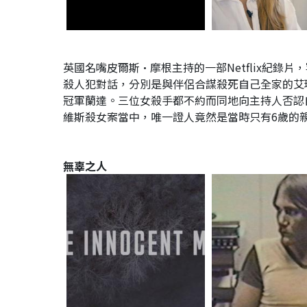
英國名嘴皮爾斯•摩根主持的一部Netflix紀
殺人犯對話，分別是與伴侶合謀殺死自己全家的艾
冠軍蘭達。三位女殺手都不約而同地向主持人否認
維斯殺女案當中，唯一證人竟然是當時只有6歲的
無辜之人