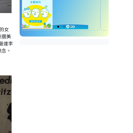
囚的女
州選美
曼達李
懸念。