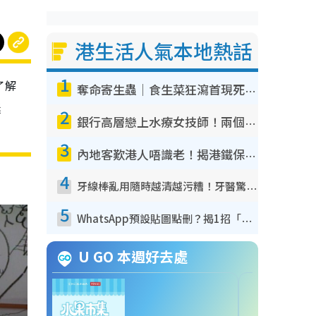
港生活人氣本地熱話
1
了解
奪命寄生蟲｜食生菜狂瀉首現死者！疫潮惡化錄1.8萬宗病例 揭洗菜3大謬誤
迷
2
銀行高層戀上水療女技師！兩個月借128萬驚覺「沉船」沉落火海 揭背後疑似邪教操控賣淫
3
內地客歎港人唔識老！揭港鐵保鮮級冷氣 港人求放過：咪投訴
4
牙線棒亂用隨時越清越污糟！牙醫驚揭盲目過戶細菌恐致蛀牙：呢種先係日常真保養
5
WhatsApp預設貼圖點刪？揭1招「反向操作」還原簡潔介面 附3步實測教學
U GO 本週好去處