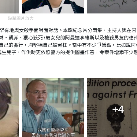
點擊圖片放大
錄片，罕有地與女殺手面對面對話。本輯紀念片分兩集，主持人與在
琳‧凱菲、狠心殺死7歲女兒的阿曼達李維斯以及槍殺男友的德
自己的罪行，均堅稱自己被冤枉。當中有不少爭議點，比如說阿
親生兒子，作供時更依照警方的提供圖畫作答，令案件增添不少
+4