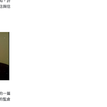
知，許
信與信
的一篇
的監倉