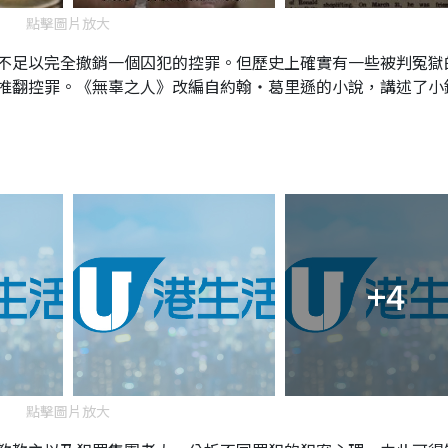
點擊圖片放大
不足以完全撤銷一個囚犯的控罪。但歷史上確實有一些被判冤獄
推翻控罪。《無辜之人》改編自約翰‧葛里遜的小說，講述了小
+4
點擊圖片放大