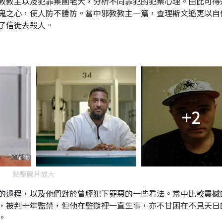
教教主以及犯罪集團老大，分析不同罪犯的犯案心理。由此可得
鬼之心，使人防不勝防。當中邪教教主一篇，查理斯文遜更以自
了信徙去殺人。
+2
點擊圖片放大
的過程，以及他們對於曾經犯下罪惡的一些看法。當中比較震撼
，被判十年監禁，但他在監獄裡一直生事，亦不甘困在不見天日
。