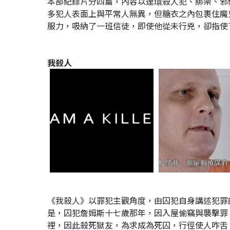
本部紀錄片分四篇，內容以連環殺人犯、綁架、邪
多犯人表面上與平常人無異，但糖衣之內包裹住魔
服力，吸納了一班信徒，即使他從未行兇，卻指使
我殺人
《我殺人》以罪犯主觀角度，由囚犯自身講述犯罪
是，囚犯詹姆斯十七歲那年，因入屋偷竊與襲擊罪
裡，因此殺死獄友，為求成為死囚，行徑使人咋舌