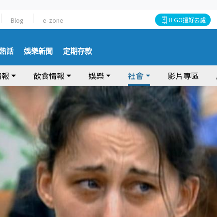
Blog
e-zone
U GO搵好去處
熱話
娛樂新聞
定期存款
情報
飲食情報
娛樂
社會
影片專區