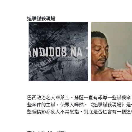
追擊謀殺現場
巴西政治名人華萊士‧蘇薩一直有報導一些謀殺案
些案件的主謀，使眾人嘩然。《追擊謀殺現場》是
整個情節都使人不禁髮指，到底是否也會有一個這