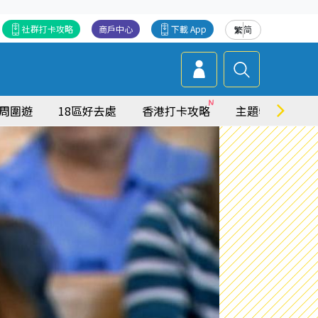
社群打卡攻略
商戶中心
下載 App
繁
简
周圍遊
18區好去處
香港打卡攻略
主題特集