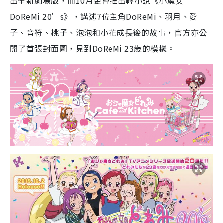
出全新劇場版，而
10
月更會推出輕小說《
小魔女
DoReMi 20’s
》，
講述
7
位主角
DoReMi
、
羽月
、
愛
子
、
音符
、
桃子
、
泡泡和小花成長後的故事，官方亦公
開了首張封面圖，見到
D
oReMi
23
歲的模樣。