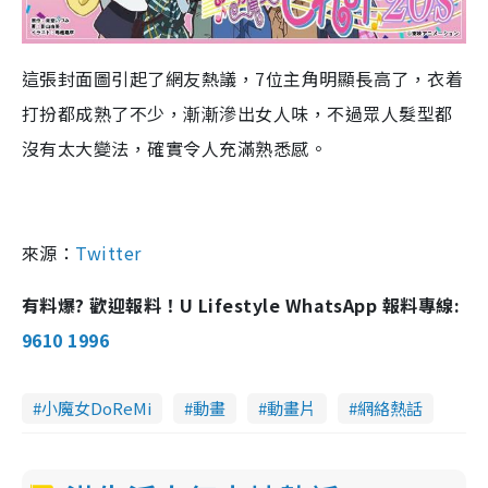
這張封面圖引起了網友熱議，
7
位主角明顯長高了，衣着
打扮都成熟了不少，漸漸滲出女人味，不過眾人髮型都
沒有太大變法，確
實
令人充滿熟悉感。
來源：
Twitter
有料爆? 歡迎報料！U Lifestyle WhatsApp 報料專線:
9610 1996
小魔女DoReMi
動畫
動畫片
網絡熱話