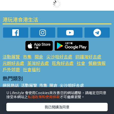
港玩港食港生活
活動展覽
市集
開倉
尖沙咀好去處
銅鑼灣好去處
元朗好去處
荃灣好去處
旺角好去處
社會
餐廳情報
戶外郊遊
社會福利
熱門類別
網民熱話
活動展覽
市集
開倉
尖沙咀好去處
銅鑼灣好去處
元朗好去處
荃灣好去處
旺角好去處
社會
U Lifestyle 會使用Cookies來改善您的網站體驗，請確定您同意
接受本網站之
私隱政策和使用條款
才可繼續瀏覽。
餐廳情報
戶外郊遊
熱門標籤
我已閱讀及同意
#UGO搵好去處
#人氣活動推介
#美食社群熱話