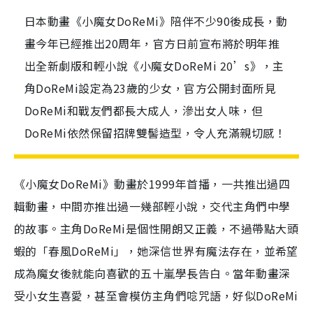
日本動畫《小魔女DoReMi》陪伴不少90後成長，動
畫今年已經推出20周年，官方日前宣布將於明年推
出全新劇版和輕小說《小魔女DoReMi 20’s》，主
角DoReMi設定為23歲的少女，官方公開封面所見
DoReMi和戰友們都長大成人，滲出女人味，但
DoReMi依然保留招牌雙髻造型，令人充滿親切感！
《小魔女
DoReMi
》動畫於
1999
年首播，
一共推出過四
輯動畫
，
中間亦推出過一幾部輕小說，交代主角們中學
的故事。
主角
DoReMi
是個性開朗又正義，不過帶點大頭
蝦的「春風
DoReMi
」，她深信世界有魔法存在，並希望
成為魔女後就能向喜歡的五十嵐學長告白。當年
動畫深
受小女生喜愛，甚至會模仿主角們唸咒語，好似
DoReMi