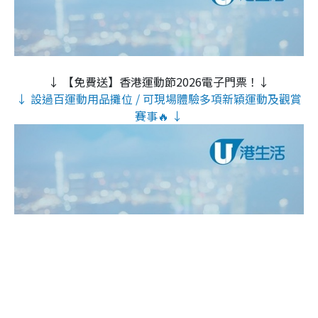
↓ 【免費送】香港運動節2026電子門票！↓
↓ 設過百運動用品攤位 / 可現場體驗多項新穎運動及觀賞
賽事🔥 ↓