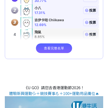
《U GO》請您去香港運動節2026！
體驗新興運動💦＋競技賽事💪＋100+運動用品攤位🔥