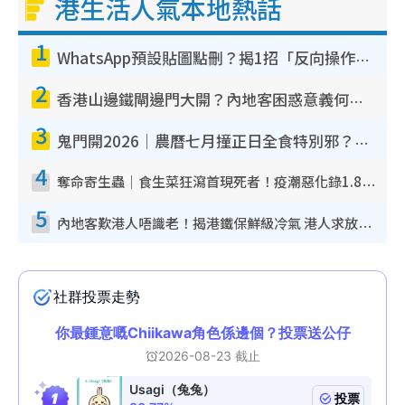
港生活人氣本地熱話
1
WhatsApp預設貼圖點刪？揭1招「反向操作」還原簡潔介面 附3步實測教學
2
香港山邊鐵閘邊門大開？內地客困惑意義何在！網民神回覆：呢種叫法理性防禦
3
鬼門開2026｜農曆七月撞正日全食特別邪？專家警告切忌做一事！揭4大禁忌+2招保平安
4
奪命寄生蟲｜食生菜狂瀉首現死者！疫潮惡化錄1.8萬宗病例 揭洗菜3大謬誤
5
內地客歎港人唔識老！揭港鐵保鮮級冷氣 港人求放過：咪投訴