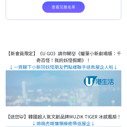
【新會員限定】《U GO》請你睇👹《蠟筆小新劇場版：千
奇百怪！我的妖怪假期》！
↓一齊睇下小新同妖怪朋友們點樣聯手拯救屋企人啦↓
【送您🐯】韓國超人氣文創品牌MUZIK TIGER 冰感風扇！
↓將萌虎嘅慵懶療癒帶返屋企↓