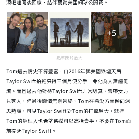
酒吧離開後回家，結伴觀賞美國網球公開賽。
+5
點擊圖片放大
Tom
過去情史不算豐富，自
2016
年與美國樂壇天后
Taylor Swift
拍拖只得三個月便分手，令他為人漸趨低
調。而且過去他對待
Taylor Swift
非常認真，曾帶女方
見家人，但最後戀情無奈告終，
Tom
在戀愛方面傾向深
思熟慮，可見
Taylor Swift
對
Tom
的打擊頗大，就連
Tom
的經理人也希望傳媒可以高抬貴手，不要在
Tom
面
前提起
Taylor Swift
。