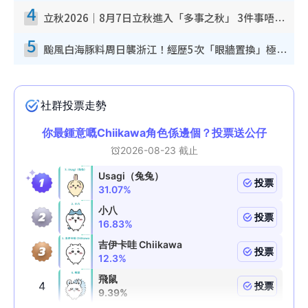
4
立秋2026｜8月7日立秋進入「多事之秋」 3件事唔做得！專家教6招開運 清枱頭／銀包納氣接好運
5
颱風白海豚料周日襲浙江！經歷5次「眼牆置換」極罕見 成登陸內地最長途颱風