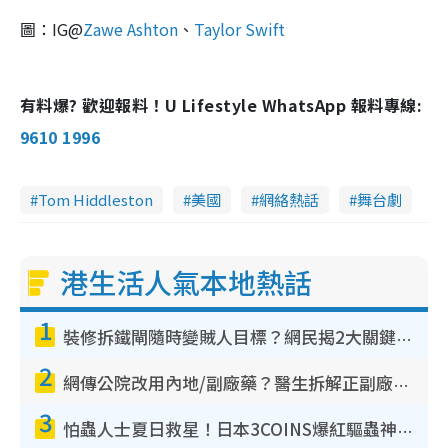
圖：IG@
Zawe Ashton
、
Taylor Swift
有料爆? 歡迎報料！U Lifestyle WhatsApp 報料專線:
9610 1996
Tom Hiddleston
美國
網絡熱話
舞台劇
港生活人氣本地熱話
1
裝修拆鐵閘隨時變賊人目標？網民揭2大關鍵用途：裝新式等於白裝？附新舊鐵閘分別
2
網傳公院改用內地/副廠藥？醫生拆解正副廠分別 揭4類人換藥隨時出事
3
怕蟲人士夏日救星！日本3COINS爆紅驅蟲神器$45起 1招「全程免觸碰」輕鬆搞定小強