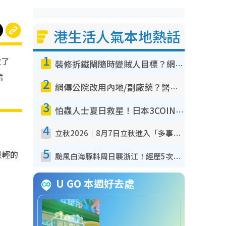
港生活人氣本地熱話
1
做了
裝修拆鐵閘隨時變賊人目標？網民揭2大關鍵用途：裝新式等於白裝？附新舊鐵閘分別
看
2
網傳公院改用內地/副廠藥？醫生拆解正副廠分別 揭4類人換藥隨時出事
3
怕蟲人士夏日救星！日本3COINS爆紅驅蟲神器$45起 1招「全程免觸碰」輕鬆搞定小強
4
立秋2026｜8月7日立秋進入「多事之秋」 3件事唔做得！專家教6招開運 清枱頭／銀包納氣接好運
5
很輕的
颱風白海豚料周日襲浙江！經歷5次「眼牆置換」極罕見 成登陸內地最長途颱風
U GO 本週好去處