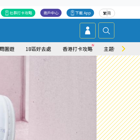
社群打卡攻略
商戶中心
下載 App
繁
简
周圍遊
18區好去處
香港打卡攻略
主題特集