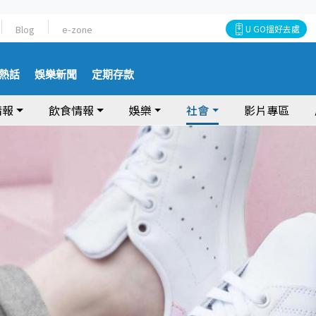
Blog
e-zone
U GO搵好去處
熱話
娛樂新聞
定期存款
情報
飲食情報
娛樂
社會
影片專區