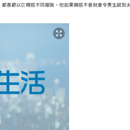
，都喜歡以它襯搭不同服裝，但如果襯搭不善就會令男生感到