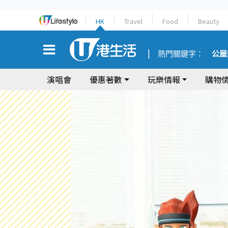
HK
Travel
Food
Beauty
熱門關鍵字：
公屋
演唱會
優惠著數
玩樂情報
購物