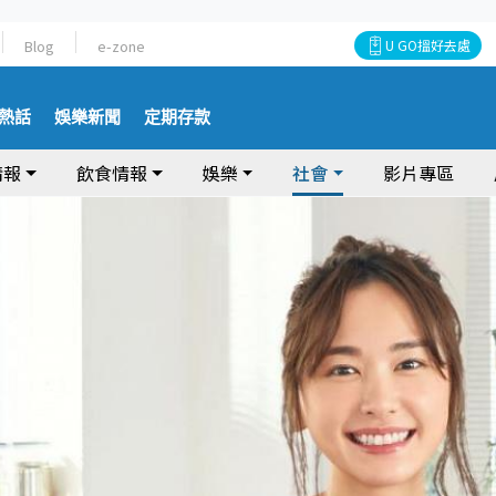
Blog
e-zone
U GO搵好去處
熱話
娛樂新聞
定期存款
情報
飲食情報
娛樂
社會
影片專區