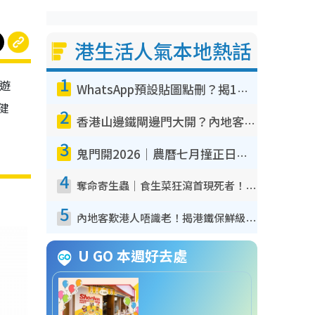
港生活人氣本地熱話
1
，遊
WhatsApp預設貼圖點刪？揭1招「反向操作」還原簡潔介面 附3步實測教學
《健
2
香港山邊鐵閘邊門大開？內地客困惑意義何在！網民神回覆：呢種叫法理性防禦
3
鬼門開2026｜農曆七月撞正日全食特別邪？專家警告切忌做一事！揭4大禁忌+2招保平安
4
奪命寄生蟲｜食生菜狂瀉首現死者！疫潮惡化錄1.8萬宗病例 揭洗菜3大謬誤
5
內地客歎港人唔識老！揭港鐵保鮮級冷氣 港人求放過：咪投訴
U GO 本週好去處