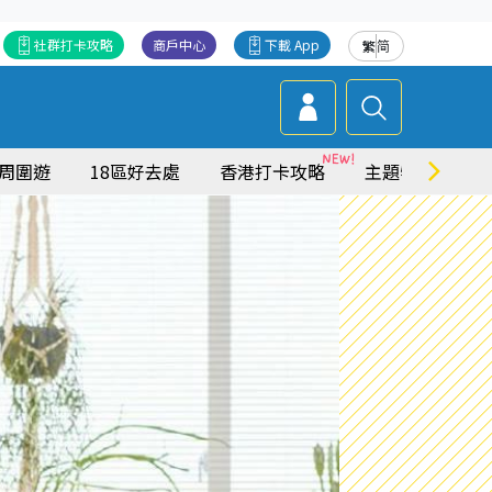
社群打卡攻略
商戶中心
下載 App
繁
简
周圍遊
18區好去處
香港打卡攻略
主題特集