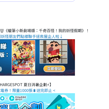
睇👹《蠟筆小新劇場版：千奇百怪！我的妖怪假期》！
同妖怪朋友們點樣聯手拯救屋企人啦↓
 CHARGESPOT 夏日消暑企劃⚡】
電券！限量1000張🔋送完即止 <