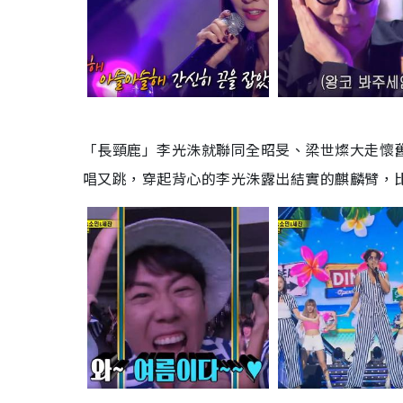
「長頸鹿」李光洙就聯同全昭旻、梁世燦大走懷
唱又跳，穿起背心的李光洙露出結實的麒麟臂，