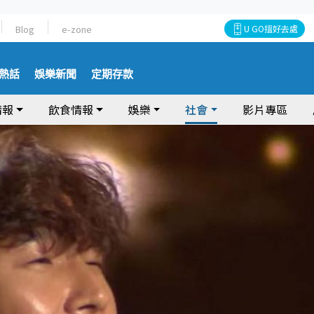
Blog
e-zone
U GO搵好去處
熱話
娛樂新聞
定期存款
情報
飲食情報
娛樂
社會
影片專區