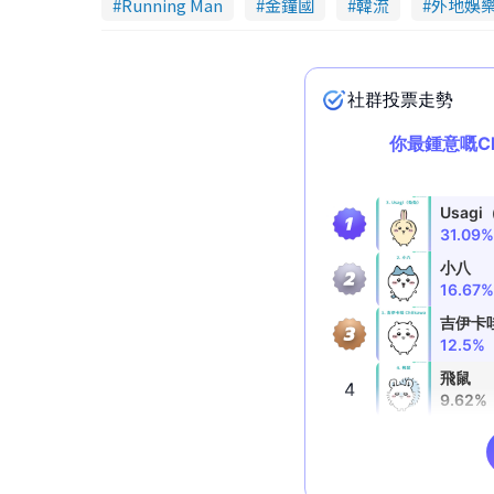
Running Man
金鐘國
韓流
外地娛