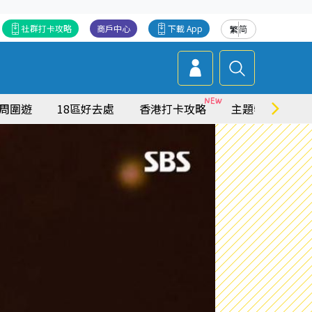
社群打卡攻略
商戶中心
下載 App
繁
简
周圍遊
18區好去處
香港打卡攻略
主題特集