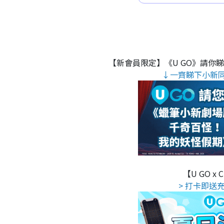
【新會員限定】《U GO》請你
↓一齊睇下小新
【U GO x
> 打卡即送充