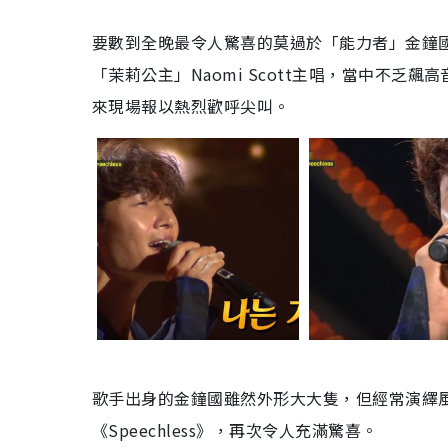
要數到全晚最令人驚喜的莫過於「能力者」金鐘
「茉莉公主」
Naomi Scott
主唱，當中不乏飆高
來現場報以熱
烈
歡
呼
尖叫。
歌手出身的金鐘國雖然外形大大隻，但經常演繹
《
Speechless
》，再次令人充滿驚喜。