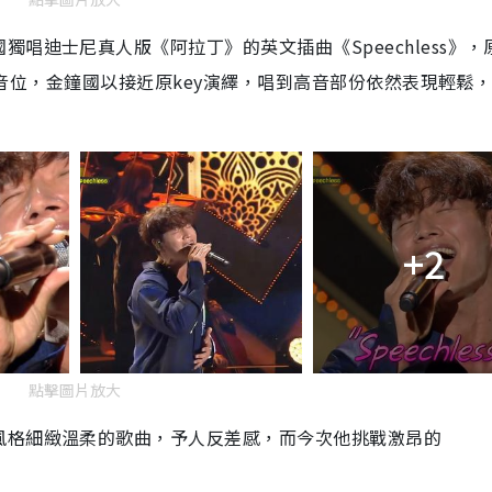
國獨唱迪士尼真人版《阿拉丁》的英文插曲《
Speechless
》，
音位，金鐘國以接近原
key
演繹，唱到高音部份依然表現輕鬆
+2
點擊圖片放大
風格細緻溫柔的歌曲，予人反差感，而今次他挑戰激昂的