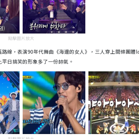
點擊圖片放大
舊路線，表演
90
年代舞曲《海邊的女人》，三人穿上間條團體
l
比平日搞笑的形
象
多了一份帥氣。
點擊圖片放大