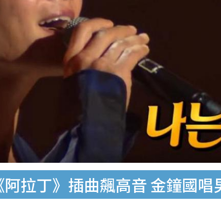
演《阿拉丁》插曲飆高音 金鐘國唱男版