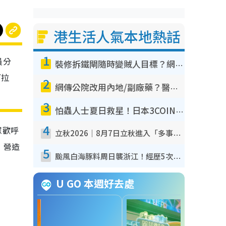
港生活人氣本地熱話
1
員分
裝修拆鐵閘隨時變賊人目標？網民揭2大關鍵用途：裝新式等於白裝？附新舊鐵閘分別
阿拉
2
網傳公院改用內地/副廠藥？醫生拆解正副廠分別 揭4類人換藥隨時出事
3
怕蟲人士夏日救星！日本3COINS爆紅驅蟲神器$45起 1招「全程免觸碰」輕鬆搞定小強
4
眾歡呼
立秋2026｜8月7日立秋進入「多事之秋」 3件事唔做得！專家教6招開運 清枱頭／銀包納氣接好運
，營造
5
颱風白海豚料周日襲浙江！經歷5次「眼牆置換」極罕見 成登陸內地最長途颱風
U GO 本週好去處