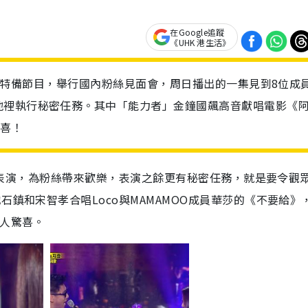
在Google追蹤
《UHK 港生活》
9周年特備節目，舉行國內粉絲見面會，周日播出的一集見到8位成
地裡執行秘密任務。其中「能力者」金鐘國飆高音獻唱電影《
驚喜！
心預備表演，為粉絲帶來歡樂，表演之餘更有秘密任務，就是要令觀
石鎮和宋智孝合唱Loco與MAMAMOO成員華莎的《不要給》
令人驚喜。