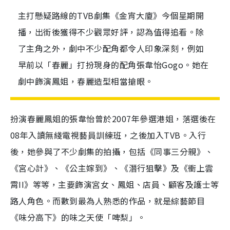
主打懸疑路線的TVB劇集《金宵大廈》今個星期開
播，出街後獲得不少觀眾好評，認為值得追看。除
了主角之外，劇中不少配角都令人印象深刻，例如
早前以「春麗」打扮現身的配角張韋怡Gogo。她在
劇中飾演鳳姐，春麗造型相當搶眼。
扮演春麗鳳姐的張韋怡曾於2007年參選港姐，落選後在
08年入讀無綫電視藝員訓練班，之後加入TVB。入行
後，她參與了不少劇集的拍攝，包括《同事三分親》、
《宮心計》、《公主嫁到》、《潛行狙擊》及《衝上雲
霄II》等等，主要飾演宮女、鳳姐、店員、顧客及護士等
路人角色。而數到最為人熟悉的作品，就是綜藝節目
《味分高下》的味之天使「啤梨」。